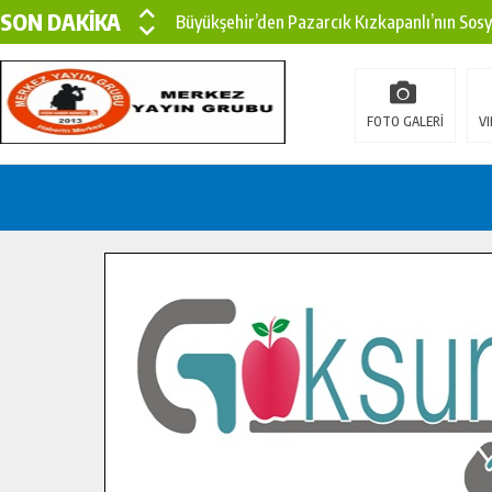
SON DAKİKA
Büyükşehir’den Pazarcık Kızkapanlı’nın Sos
Büyükşehir’den Pazarcık Kırsalına Modern Ul
Çin’den KSÜ’ye Uluslararası Başarı: Edinilen
FOTO GALERİ
VI
Büyükşehir, Türkoğlu Derebaşı Sokak’ta Sıca
Gençler Pusula Maraş Kampında Yeni Medya v
15 TEMMUZ’DA ŞEHİTLERİMİZ DUALARLA A
Büyükşehir, Göksun Kırsalında Ulaşım Konfor
İlçe Jandarma Komutanı Karakaya’dan Başkan
Bertiz’in Yeni Köprüsünde Sona Doğru.