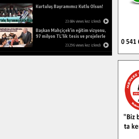
Kurtuluş Bayramımız Kutlu Olsun!
23.684 views kez izlendi
Başkan Mahçiçek’in eğitim vizyonu,
97 milyon TL’lik tesis ve projelerle
birleşti, gençlere umut oldu.
23.296 views kez izlendi