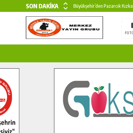
SON DAKİKA
Büyükşehir’den Pazarcık Kızka
Büyükşehir’den Pazarcık Kırsal
Çin’den KSÜ’ye Uluslararası Baş
FOTO
Büyükşehir, Türkoğlu Derebaşı 
Gençler Pusula Maraş Kampında
15 TEMMUZ’DA ŞEHİTLERİMİZ
Büyükşehir, Göksun Kırsalında 
İlçe Jandarma Komutanı Karaka
Bertiz’in Yeni Köprüsünde Son