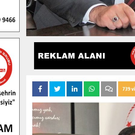
739 v
GENÇLER PUSULA MARAŞ KAMPI
YENI MEDYA VE FOTOĞRAFÇILIĞI
KEŞFETTI.
GÜNLÜK HABER AKIŞI