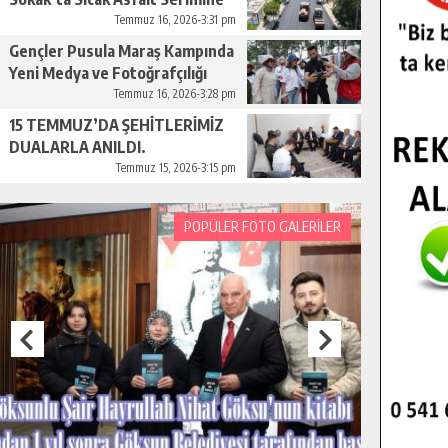
Başladı.
Temmuz 16, 2026-3:31 pm
Gençler Pusula Maraş Kampında
Yeni Medya ve Fotoğrafçılığı
Keşfetti.
Temmuz 16, 2026-3:28 pm
15 TEMMUZ’DA ŞEHİTLERİMİZ
DUALARLA ANILDI.
Temmuz 15, 2026-3:15 pm
POPÜLER FOTO GALERİLER