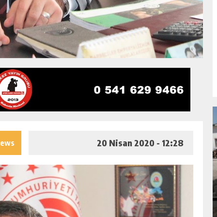
20 Nisan 2020 - 12:28
iews
NDA
GÖKSUN HAFIZLIK KIZ KUR’AN KURSU
ÖĞRENCILERINE DARENDE GEZISI.
GÜNLÜK HABER AKIŞI