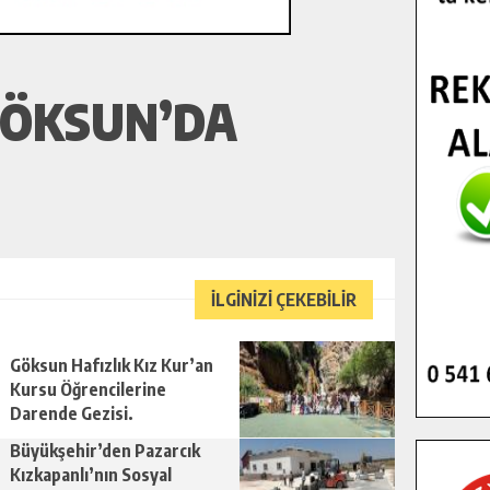
GÖKSUN’DA
İLGİNİZİ ÇEKEBİLİR
Göksun Hafızlık Kız Kur’an
Kursu Öğrencilerine
Darende Gezisi.
Büyükşehir’den Pazarcık
Kızkapanlı’nın Sosyal