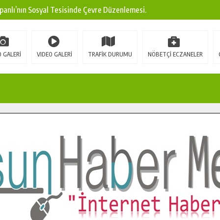
panlı’nın Sosyal Tesisinde Çevre Düzenlemesi.
ına Modern Ulaşım Yatırımı.
arı: Edinilen Bilgi Türk Tarımına Katkı Sağlayacak.
 GALERİ
VIDEO GALERİ
TRAFİK DURUMU
NÖBETÇİ ECZANELER
Sokak’ta Sıcak Asfalt Serimine Başladı.
 Yeni Medya ve Fotoğrafçılığı Keşfetti.
 DUALARLA ANILDI.
Ulaşım Konforunu Yükseltiyor.
ya’dan Başkan Cüce’ye Veda Ziyareti.
a Doğru.