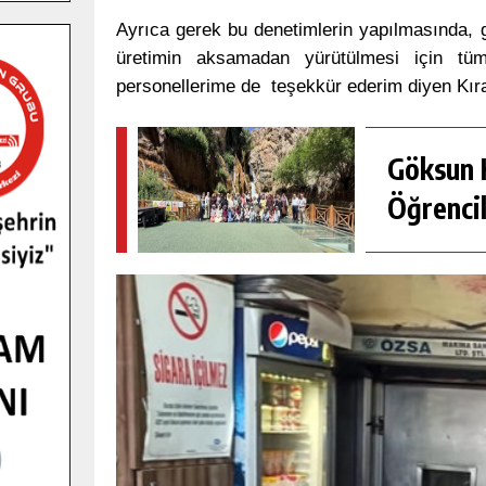
Ayrıca gerek bu denetimlerin yapılmasında, g
üretimin aksamadan yürütülmesi için tüm
personellerime de teşekkür ederim diyen Kıraç,
Göksun H
Öğrencil