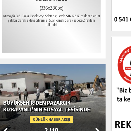
(336x280px)
Anasayfa Sağ Bloka Esnek veya Sabit ölçülerde
SINIRSIZ
reklam alanını
şablon olarak ekleyebilirsiniz. Şuan örnek olarak sadece 2 reklam
kullanıldı.
BÜYÜKŞEHIR’DEN PAZARCIK
BÜYÜKŞ
KIZKAPANLI’NIN SOSYAL TESISINDE
MODERN
ÇEVRE DÜZENLEMESI.
GÜNLÜK HABER AKIŞI
3
/
10