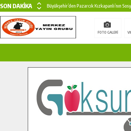
SON DAKİKA
Büyükşehir’den Pazarcık Kızkapanlı’nın Sos
Büyükşehir’den Pazarcık Kırsalına Modern Ul
Çin’den KSÜ’ye Uluslararası Başarı: Edinilen
FOTO GALERİ
VI
Büyükşehir, Türkoğlu Derebaşı Sokak’ta Sıca
Gençler Pusula Maraş Kampında Yeni Medya v
15 TEMMUZ’DA ŞEHİTLERİMİZ DUALARLA A
Büyükşehir, Göksun Kırsalında Ulaşım Konfor
İlçe Jandarma Komutanı Karakaya’dan Başkan
Bertiz’in Yeni Köprüsünde Sona Doğru.