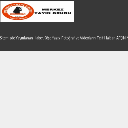
Sitemizde Yayınlanan Haber,Köşe Yazısı,Fotoğraf ve Videoların Telif Hakları AF