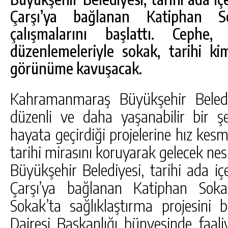
Çarşı’ya bağlanan Katiphan Sok
çalışmalarını başlattı. Ceph
düzenlemeleriyle sokak, tarihi kim
görünüme kavuşacak.
Kahramanmaraş Büyükşehir Beledi
düzenli ve daha yaşanabilir bir ş
hayata geçirdiği projelerine hız ke
tarihi mirasını koruyarak gelecek ne
DA
GÖKSUN HAFIZLIK KIZ KUR’AN KURSU
ÖĞRENCILERINE DARENDE GEZISI.
Büyükşehir Belediyesi, tarihi ada iç
GÜNLÜK HABER AKIŞI
Çarşı’ya bağlanan Katiphan Soka
Sokak’ta sağlıklaştırma projesini b
Dairesi Başkanlığı bünyesinde faa