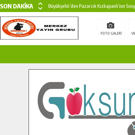
SON DAKİKA
Büyükşehir’den Pazarcık Kızkapanlı’nın Sos
Büyükşehir’den Pazarcık Kırsalına Modern Ul
Çin’den KSÜ’ye Uluslararası Başarı: Edinilen
FOTO GALERİ
VI
Büyükşehir, Türkoğlu Derebaşı Sokak’ta Sıca
Gençler Pusula Maraş Kampında Yeni Medya v
15 TEMMUZ’DA ŞEHİTLERİMİZ DUALARLA A
Büyükşehir, Göksun Kırsalında Ulaşım Konfor
İlçe Jandarma Komutanı Karakaya’dan Başkan
Bertiz’in Yeni Köprüsünde Sona Doğru.