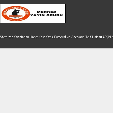
Sitemizde Yayınlanan Haber,Köşe Yazısı,Fotoğraf ve Videoların Telif Hakları AF