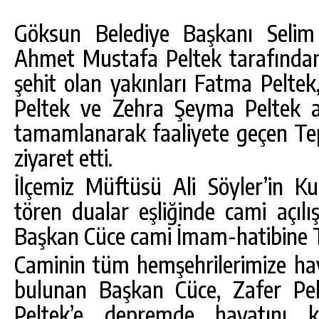
Göksun Belediye Başkanı Selim
Ahmet Mustafa Peltek tarafında
şehit olan yakınları Fatma Peltek
Peltek ve Zehra Şeyma Peltek a
tamamlanarak faaliyete geçen Tep
ziyaret etti.
İlçemiz Müftüsü Ali Söyler’in Ku
tören dualar eşliğinde cami açılı
DA
GÖKSUN HAFIZLIK KIZ KUR’AN KURSU
ÖĞRENCILERINE DARENDE GEZISI.
Başkan Cüce cami İmam-hatibine Tü
GÜNLÜK HABER AKIŞI
Caminin tüm hemşehrilerimize hay
bulunan Başkan Cüce, Zafer P
Peltek’e depremde hayatını k