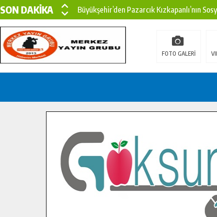
SON DAKİKA
Büyükşehir’den Pazarcık Kızkapanlı’nın Sos
Büyükşehir’den Pazarcık Kırsalına Modern Ul
Çin’den KSÜ’ye Uluslararası Başarı: Edinilen
FOTO GALERİ
VI
Büyükşehir, Türkoğlu Derebaşı Sokak’ta Sıca
Gençler Pusula Maraş Kampında Yeni Medya v
15 TEMMUZ’DA ŞEHİTLERİMİZ DUALARLA A
Büyükşehir, Göksun Kırsalında Ulaşım Konfor
İlçe Jandarma Komutanı Karakaya’dan Başkan
Bertiz’in Yeni Köprüsünde Sona Doğru.