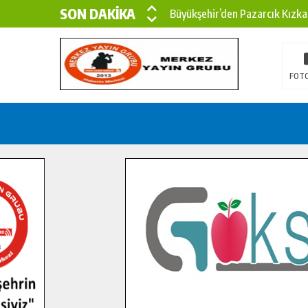
SON DAKİKA
Büyükşehir’den Pazarcık Kızka
Büyükşehir’den Pazarcık Kırsal
Çin’den KSÜ’ye Uluslararası Baş
FOTO
Büyükşehir, Türkoğlu Derebaşı 
Gençler Pusula Maraş Kampında
15 TEMMUZ’DA ŞEHİTLERİMİZ
Büyükşehir, Göksun Kırsalında 
İlçe Jandarma Komutanı Karaka
Bertiz’in Yeni Köprüsünde Son