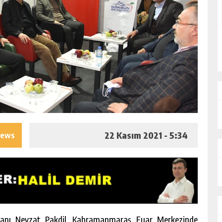
22 Kasım 2021 - 5:34
iews
şkanı Nevzat Pakdil, Kahramanmaraş Fuar Merkezinde