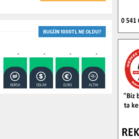
BUGÜN 1000TL NE OLDU?
-
-
-
-
BORSA
DOLAR
EURO
ALTIN