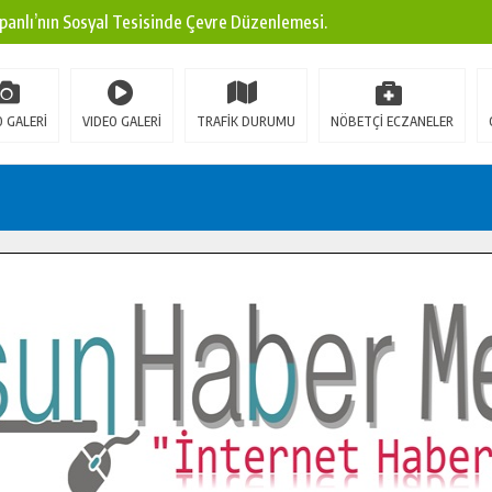
panlı’nın Sosyal Tesisinde Çevre Düzenlemesi.
ına Modern Ulaşım Yatırımı.
arı: Edinilen Bilgi Türk Tarımına Katkı Sağlayacak.
 GALERİ
VIDEO GALERİ
TRAFİK DURUMU
NÖBETÇİ ECZANELER
Sokak’ta Sıcak Asfalt Serimine Başladı.
 Yeni Medya ve Fotoğrafçılığı Keşfetti.
 DUALARLA ANILDI.
Ulaşım Konforunu Yükseltiyor.
ya’dan Başkan Cüce’ye Veda Ziyareti.
a Doğru.