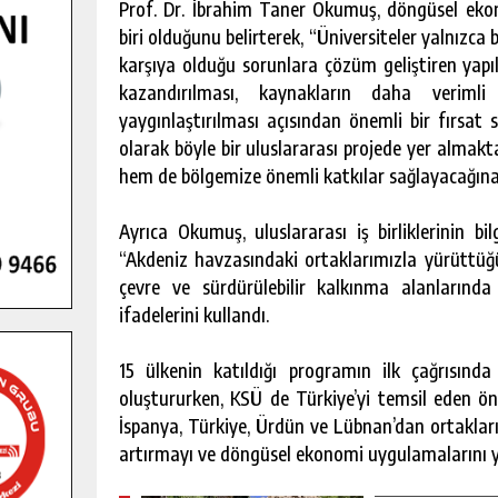
Prof. Dr. İbrahim Taner Okumuş, döngüsel ek
biri olduğunu belirterek, “Üniversiteler yalnızc
karşıya olduğu sorunlara çözüm geliştiren yapı
kazandırılması, kaynakların daha verimli 
yaygınlaştırılması açısından önemli bir fırs
olarak böyle bir uluslararası projede yer alma
hem de bölgemize önemli katkılar sağlayacağına 
Ayrıca Okumuş, uluslararası iş birliklerinin bi
“Akdeniz havzasındaki ortaklarımızla yürüttüğü
çevre ve sürdürülebilir kalkınma alanlarında
ifadelerini kullandı.
15 ülkenin katıldığı programın ilk çağrısında
oluştururken, KSÜ de Türkiye’yi temsil eden öne
İspanya, Türkiye, Ürdün ve Lübnan’dan ortakların
artırmayı ve döngüsel ekonomi uygulamalarını y