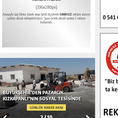
(336x280px)
Anasayfa Sağ Bloka Esnek veya Sabit ölçülerde
SINIRSIZ
reklam alanını
şablon olarak ekleyebilirsiniz. Şuan örnek olarak sadece 2 reklam
kullanıldı.
BÜYÜKŞEHIR’DEN PAZARCIK
BÜYÜKŞ
KIZKAPANLI’NIN SOSYAL TESISINDE
MODERN
ÇEVRE DÜZENLEMESI.
GÜNLÜK HABER AKIŞI
2
/
10