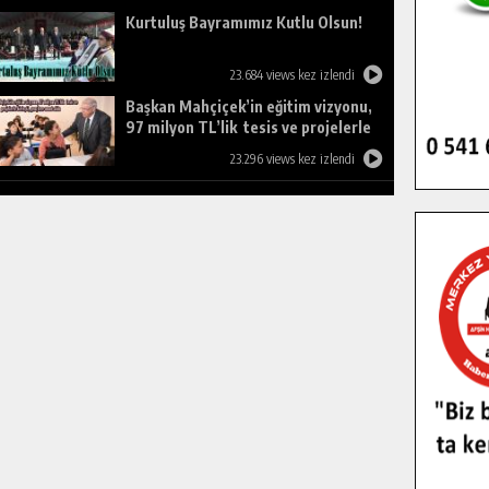
Kurtuluş Bayramımız Kutlu Olsun!
23.684 views kez izlendi
Başkan Mahçiçek’in eğitim vizyonu,
97 milyon TL’lik tesis ve projelerle
birleşti, gençlere umut oldu.
23.296 views kez izlendi