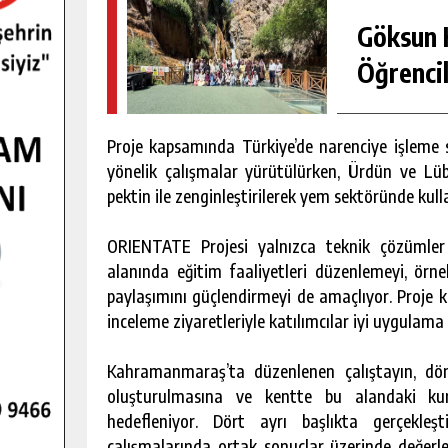
Göksun H
Öğrencil
Proje kapsamında Türkiye’de narenciye işleme s
yönelik çalışmalar yürütülürken, Ürdün ve Lü
pektin ile zenginleştirilerek yem sektöründe kull
ORIENTATE Projesi yalnızca teknik çözümler
alanında eğitim faaliyetleri düzenlemeyi, örn
paylaşımını güçlendirmeyi de amaçlıyor. Proje k
inceleme ziyaretleriyle katılımcılar iyi uygulama
Kahramanmaraş’ta düzenlenen çalıştayın, dö
oluşturulmasına ve kentte bu alandaki kur
hedefleniyor. Dört ayrı başlıkta gerçekleş
çalışmalarında ortak sonuçlar üzerinde değerle