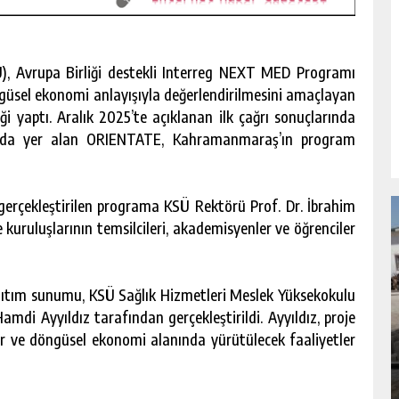
, Avrupa Birliği destekli Interreg NEXT MED Programı
güsel ekonomi anlayışıyla değerlendirilmesini amaçlayan
ği yaptı. Aralık 2025’te açıklanan ilk çağrı sonuçlarında
nda yer alan ORIENTATE, Kahramanmaraş’ın program
rçekleştirilen programa KSÜ Rektörü Prof. Dr. İbrahim
uruluşlarının temsilcileri, akademisyenler ve öğrenciler
ıtım sunumu, KSÜ Sağlık Hizmetleri Meslek Yüksekokulu
NDA
GÖKSUN HAFIZLIK KIZ KUR’AN KURSU
mdi Ayyıldız tarafından gerçekleştirildi. Ayyıldız, proje
ÖĞRENCILERINE DARENDE GEZISI.
lar ve döngüsel ekonomi alanında yürütülecek faaliyetler
GÜNLÜK HABER AKIŞI