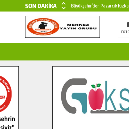
SON DAKİKA
Büyükşehir’den Pazarcık Kızka
Büyükşehir’den Pazarcık Kırsal
Çin’den KSÜ’ye Uluslararası Baş
FOTO
Büyükşehir, Türkoğlu Derebaşı 
Gençler Pusula Maraş Kampında
15 TEMMUZ’DA ŞEHİTLERİMİZ
Büyükşehir, Göksun Kırsalında 
İlçe Jandarma Komutanı Karaka
Bertiz’in Yeni Köprüsünde Son