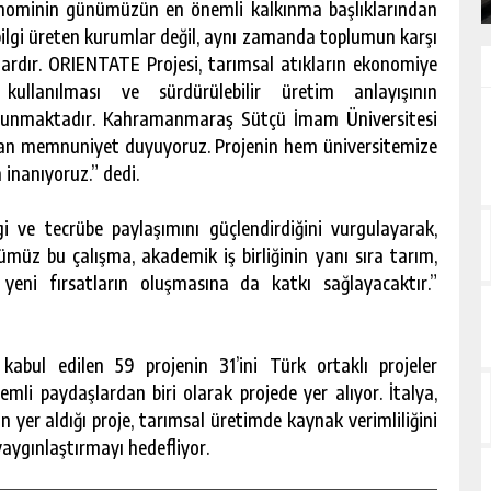
onominin günümüzün en önemli kalkınma başlıklarından
a bilgi üreten kurumlar değil, aynı zamanda toplumun karşı
lardır. ORIENTATE Projesi, tarımsal atıkların ekonomiye
kullanılması ve sürdürülebilir üretim anlayışının
at sunmaktadır. Kahramanmaraş Sütçü İmam Üniversitesi
ktan memnuniyet duyuyoruz. Projenin hem üniversitemize
inanıyoruz.” dedi.
lgi ve tecrübe paylaşımını güçlendirdiğini vurgulayarak,
müz bu çalışma, akademik iş birliğinin yanı sıra tarım,
 yeni fırsatların oluşmasına da katkı sağlayacaktır.”
 kabul edilen 59 projenin 31’ini Türk ortaklı projeler
mli paydaşlardan biri olarak projede yer alıyor. İtalya,
 yer aldığı proje, tarımsal üretimde kaynak verimliliğini
aygınlaştırmayı hedefliyor.