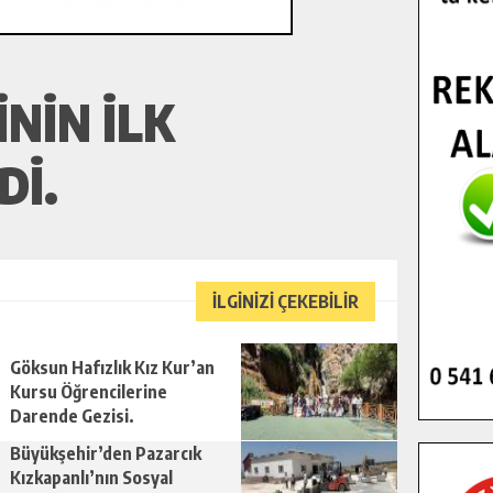
NIN İLK
DI.
İLGİNİZİ ÇEKEBİLİR
Göksun Hafızlık Kız Kur’an
Kursu Öğrencilerine
Darende Gezisi.
Büyükşehir’den Pazarcık
Kızkapanlı’nın Sosyal