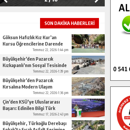
SON DAKİKA HABERLERİ
Göksun Hafızlık Kız Kur’an
Kursu Öğrencilerine Darende
Gezisi.
Temmuz 22, 2026-1:44 pm
Büyükşehir’den Pazarcık
Kızkapanlı’nın Sosyal Tesisinde
Çevre Düzenlemesi.
Temmuz 22, 2026-1:39 pm
Büyükşehir’den Pazarcık
Kırsalına Modern Ulaşım
Yatırımı.
Temmuz 22, 2026-1:36 pm
Çin’den KSÜ’ye Uluslararası
Başarı: Edinilen Bilgi Türk
Tarımına Katkı Sağlayacak.
Temmuz 17, 2026-2:43 pm
Büyükşehir, Türkoğlu Derebaşı
Sokak’ta Sıcak Asfalt Serimine