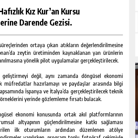
afızlık Kız Kur’an Kursu
erine Darende Gezisi.
üreçlerinden ortaya çıkan atıkların değerlendirilmesine
bnan’da zeytin üretiminden kaynaklanan yan ürünlerin
anılmasına yönelik pilot uygulamalar gerçekleştirilecek.
 geliştirmeyi değil, aynı zamanda döngüsel ekonomi
ek müfredatlar hazırlamayı ve paydaşlar arasında bilgi
apsamında İspanya ve İtalya’da gerçekleştirilecek teknik
 örneklerini yerinde gözlemleme fırsatı bulacak.
ngüsel ekonomi konusunda ortak akıl platformlarının
umsal altyapının güçlendirilmesine katkı sağlaması
tirilen ilk oturumların ardından düzenlenen atölye
ndirmeler yapılırken, program toplu fotoğraf çekimiyle