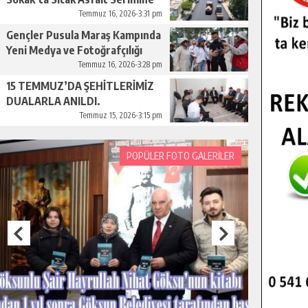
Başladı.
Temmuz 16, 2026-3:31 pm
Gençler Pusula Maraş Kampında
Yeni Medya ve Fotoğrafçılığı
Keşfetti.
Temmuz 16, 2026-3:28 pm
15 TEMMUZ’DA ŞEHİTLERİMİZ
DUALARLA ANILDI.
Temmuz 15, 2026-3:15 pm
POPÜLER FOTO GALERİLER