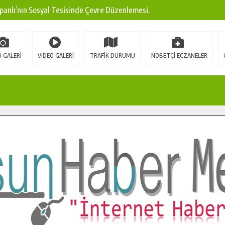
panlı’nın Sosyal Tesisinde Çevre Düzenlemesi.
ına Modern Ulaşım Yatırımı.
arı: Edinilen Bilgi Türk Tarımına Katkı Sağlayacak.
 GALERİ
VIDEO GALERİ
TRAFİK DURUMU
NÖBETÇİ ECZANELER
Sokak’ta Sıcak Asfalt Serimine Başladı.
 Yeni Medya ve Fotoğrafçılığı Keşfetti.
 DUALARLA ANILDI.
Ulaşım Konforunu Yükseltiyor.
ya’dan Başkan Cüce’ye Veda Ziyareti.
a Doğru.