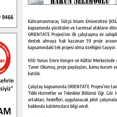
Kahramanmaraş Sütçü İmam Üniversitesi (KSÜ)
kapsamında yürütülen ve tarımsal atıkların dön
ORIENTATE Projesi’nin ilk çalıştayına ev sahipli
destek almaya hak kazanan 59 proje arası
kapsamındaki tek projesi olma özelliğini taşıyor.
KSÜ Yunus Emre Kongre ve Kültür Merkezinde ge
Taner Okumuş, proje paydaşları, kamu kurum ve k
katıldı.
Çalıştay kapsamında ORIENTATE Projesi’nin tan
GENÇLER PUSULA MARAŞ KAMPI
Tıbbi Hizmetler ve Teknikler Bölümü Öğr. Gör. Ha
YENI MEDYA VE FOTOĞRAFÇILIĞI
ortakları, hedefleri, uygulanacak pilot çalışma
KEŞFETTI.
hakkında katılımcılara bilgi verdi.
GÜNLÜK HABER AKIŞI