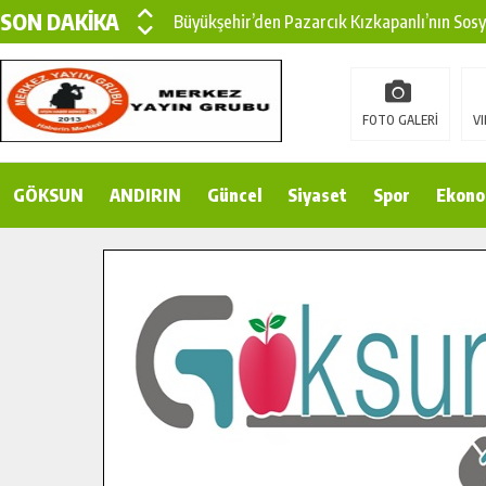
SON DAKİKA
Büyükşehir’den Pazarcık Kızkapanlı’nın Sos
Büyükşehir’den Pazarcık Kırsalına Modern Ul
Çin’den KSÜ’ye Uluslararası Başarı: Edinilen
FOTO GALERİ
VI
Büyükşehir, Türkoğlu Derebaşı Sokak’ta Sıca
GÖKSUN
ANDIRIN
Gençler Pusula Maraş Kampında Yeni Medya v
Güncel
Siyaset
Spor
Ekono
15 TEMMUZ’DA ŞEHİTLERİMİZ DUALARLA A
Büyükşehir, Göksun Kırsalında Ulaşım Konfor
İlçe Jandarma Komutanı Karakaya’dan Başkan
Bertiz’in Yeni Köprüsünde Sona Doğru.