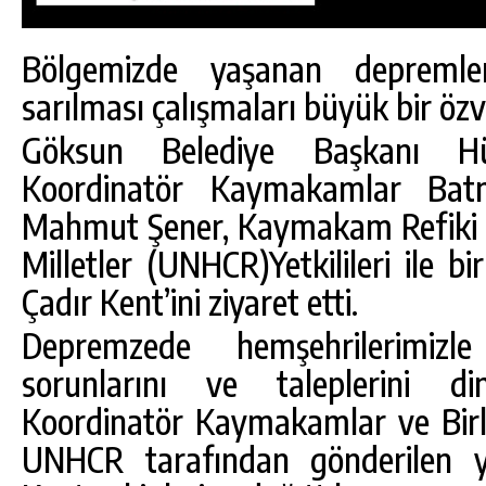
Bölgemizde yaşanan depremler
sarılması çalışmaları büyük bir özv
Göksun Belediye Başkanı Hü
Koordinatör Kaymakamlar Bat
Mahmut Şener, Kaymakam Refiki S
Milletler (UNHCR)Yetkilileri ile b
Çadır Kent’ini ziyaret etti.
Depremzede hemşehrilerimizle
sorunlarını ve taleplerini d
DA
GÖKSUN HAFIZLIK KIZ KUR’AN KURSU
ÖĞRENCILERINE DARENDE GEZISI.
Koordinatör Kaymakamlar ve Birleşm
GÜNLÜK HABER AKIŞI
UNHCR tarafından gönderilen ya