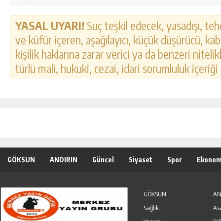
YASAL UYARI!
Suç teşkil edecek, yasadışı, tehd
ve küfür içeren, aşağılayıcı, küçük düşürücü, kab
kişilik haklarına zarar verici ya da benzeri nitel
türlü mali, hukuki, cezai, idari sorumluluk içeriği
GÖKSUN
ANDIRIN
Güncel
Siyaset
Spor
Ekonom
Özel Haber
Seri İlanlar
GÖKSUN
AN
Sağlık
As