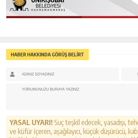
HABER HAKKINDA GÖRÜŞ BELİRT
YASAL UYARI!
Suç teşkil edecek, yasadışı, tehd
ve küfür içeren, aşağılayıcı, küçük düşürücü, kab