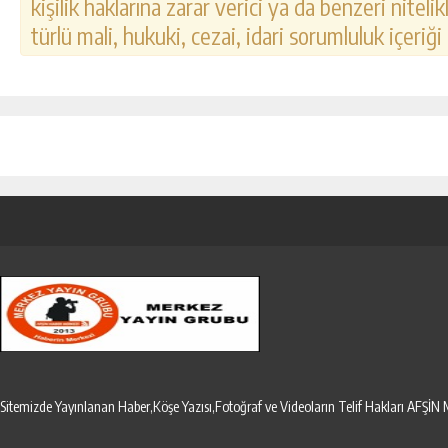
kişilik haklarına zarar verici ya da benzeri nitel
türlü mali, hukuki, cezai, idari sorumluluk içeriği
Sitemizde Yayınlanan Haber,Köşe Yazısı,Fotoğraf ve Videoların Telif Hakları AF