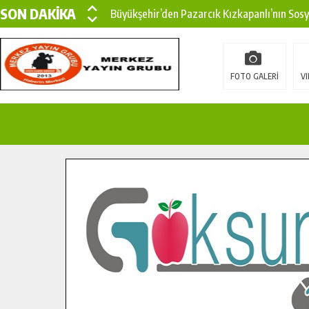
SON DAKİKA
Büyükşehir’den Pazarcık Kızkapanlı’nın Sos
Büyükşehir’den Pazarcık Kırsalına Modern Ul
Çin’den KSÜ’ye Uluslararası Başarı: Edinilen
FOTO GALERİ
VI
Büyükşehir, Türkoğlu Derebaşı Sokak’ta Sıca
Gençler Pusula Maraş Kampında Yeni Medya v
15 TEMMUZ’DA ŞEHİTLERİMİZ DUALARLA A
Büyükşehir, Göksun Kırsalında Ulaşım Konfor
İlçe Jandarma Komutanı Karakaya’dan Başkan
Bertiz’in Yeni Köprüsünde Sona Doğru.