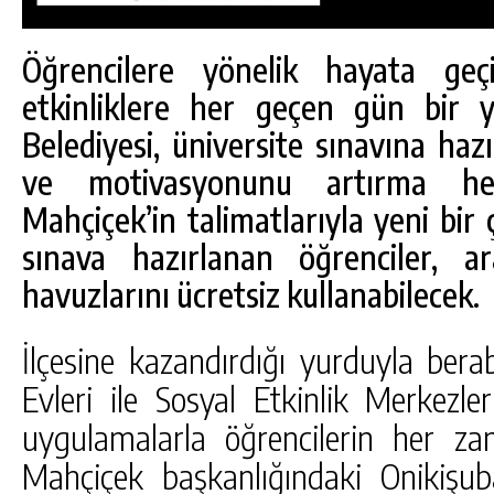
Öğrencilere yönelik hayata geçi
etkinliklere her geçen gün bir y
Belediyesi, üniversite sınavına haz
ve motivasyonunu artırma he
Mahçiçek’in talimatlarıyla yeni bir ç
sınava hazırlanan öğrenciler, 
havuzlarını ücretsiz kullanabilecek.
İlçesine kazandırdığı yurduyla bera
DA
GÖKSUN HAFIZLIK KIZ KUR’AN KURSU
Evleri ile Sosyal Etkinlik Merkezler
ÖĞRENCILERINE DARENDE GEZISI.
uygulamalarla öğrencilerin her z
GÜNLÜK HABER AKIŞI
Mahçiçek başkanlığındaki Onikişub