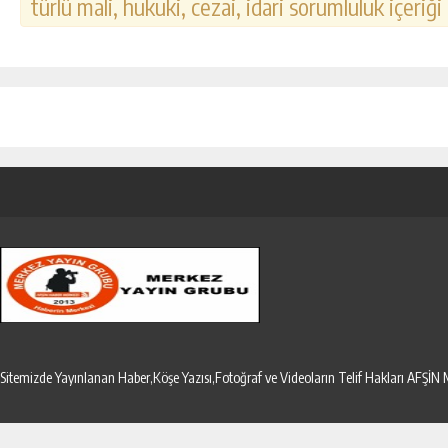
türlü mali, hukuki, cezai, idari sorumluluk içeriği
Sitemizde Yayınlanan Haber,Köşe Yazısı,Fotoğraf ve Videoların Telif Hakları AF