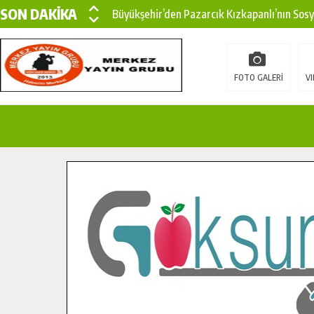
SON DAKİKA
Büyükşehir’den Pazarcık Kızkapanlı’nın Sos
Büyükşehir’den Pazarcık Kırsalına Modern Ul
Çin’den KSÜ’ye Uluslararası Başarı: Edinilen
FOTO GALERİ
VI
Büyükşehir, Türkoğlu Derebaşı Sokak’ta Sıca
Gençler Pusula Maraş Kampında Yeni Medya v
15 TEMMUZ’DA ŞEHİTLERİMİZ DUALARLA A
Büyükşehir, Göksun Kırsalında Ulaşım Konfor
İlçe Jandarma Komutanı Karakaya’dan Başkan
Bertiz’in Yeni Köprüsünde Sona Doğru.