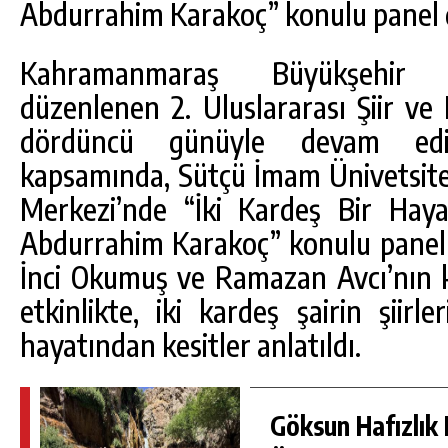
Abdurrahim Karakoç” konulu panel 
Kahramanmaraş Büyükşehir B
düzenlenen 2. Uluslararası Şiir ve 
dördüncü günüyle devam edi
kapsamında, Sütçü İmam Ünivetsit
Merkezi’nde “İki Kardeş Bir Hay
Abdurrahim Karakoç” konulu panel 
İnci Okumuş ve Ramazan Avcı’nın ka
DA
GÖKSUN HAFIZLIK KIZ KUR’AN KURSU
etkinlikte, iki kardeş şairin şiirl
ÖĞRENCILERINE DARENDE GEZISI.
hayatından kesitler anlatıldı.
GÜNLÜK HABER AKIŞI
Göksun Hafızlık 