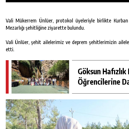
Vali Mükerrem Ünlüer, protokol üyeleriyle birlikte Kurba
Mezarlığı şehitliğine ziyarette bulundu.
Vali Ünlüer, şehit ailelerimiz ve deprem şehitlerimizin ailel
etti.
Göksun Hafızlık 
Öğrencilerine D
DA
GÖKSUN HAFIZLIK KIZ KUR’AN KURSU
ÖĞRENCILERINE DARENDE GEZISI.
GÜNLÜK HABER AKIŞI