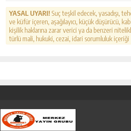
YASAL UYARI!
Suç teşkil edecek, yasadışı, tehd
ve küfür içeren, aşağılayıcı, küçük düşürücü, kab
kişilik haklarına zarar verici ya da benzeri nitel
türlü mali, hukuki, cezai, idari sorumluluk içeriği