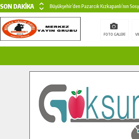
SON DAKİKA
Büyükşehir’den Pazarcık Kızkapanlı’nın Sos
Büyükşehir’den Pazarcık Kırsalına Modern Ul
Çin’den KSÜ’ye Uluslararası Başarı: Edinilen
FOTO GALERİ
VI
Büyükşehir, Türkoğlu Derebaşı Sokak’ta Sıca
Gençler Pusula Maraş Kampında Yeni Medya v
15 TEMMUZ’DA ŞEHİTLERİMİZ DUALARLA A
Büyükşehir, Göksun Kırsalında Ulaşım Konfor
İlçe Jandarma Komutanı Karakaya’dan Başkan
Bertiz’in Yeni Köprüsünde Sona Doğru.