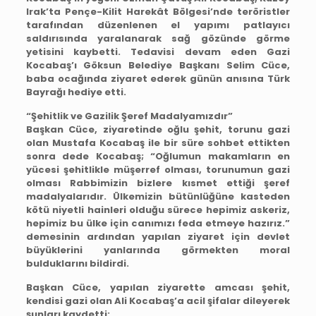
Irak’ta Pençe-Kilit Harekât Bölgesi’nde teröristler
tarafından düzenlenen el yapımı patlayıcı
saldırısında yaralanarak sağ gözünde görme
yetisini kaybetti. Tedavisi devam eden Gazi
Kocabaş’ı Göksun Belediye Başkanı Selim Cüce,
baba ocağında ziyaret ederek günün anısına Türk
Bayrağı hediye etti.
“Şehitlik ve Gazilik Şeref Madalyamızdır”
Başkan Cüce, ziyaretinde oğlu şehit, torunu gazi
olan Mustafa Kocabaş ile bir süre sohbet ettikten
sonra dede Kocabaş; “Oğlumun makamların en
yücesi şehitlikle müşerref olması, torunumun gazi
olması Rabbimizin bizlere kısmet ettiği şeref
madalyalarıdır. Ülkemizin bütünlüğüne kasteden
kötü niyetli hainleri olduğu sürece hepimiz askeriz,
hepimiz bu ülke için canımızı feda etmeye hazırız.”
demesinin ardından yapılan ziyaret için devlet
büyüklerini yanlarında görmekten moral
bulduklarını bildirdi.
Başkan Cüce, yapılan ziyarette amcası şehit,
kendisi gazi olan Ali Kocabaş’a acil şifalar dileyerek
şunları kaydetti: