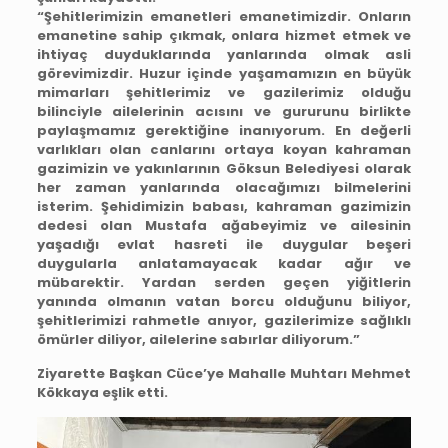
“Şehitlerimizin emanetleri emanetimizdir. Onların
emanetine sahip çıkmak, onlara hizmet etmek ve
ihtiyaç duyduklarında yanlarında olmak asli
görevimizdir. Huzur içinde yaşamamızın en büyük
mimarları şehitlerimiz ve gazilerimiz olduğu
bilinciyle ailelerinin acısını ve gururunu birlikte
paylaşmamız gerektiğine inanıyorum. En değerli
varlıkları olan canlarını ortaya koyan kahraman
gazimizin ve yakınlarının Göksun Belediyesi olarak
her zaman yanlarında olacağımızı bilmelerini
isterim. Şehidimizin babası, kahraman gazimizin
dedesi olan Mustafa ağabeyimiz ve ailesinin
yaşadığı evlat hasreti ile duygular beşeri
duygularla anlatamayacak kadar ağır ve
mübarektir. Yardan serden geçen yiğitlerin
yanında olmanın vatan borcu olduğunu biliyor,
şehitlerimizi rahmetle anıyor, gazilerimize sağlıklı
ömürler diliyor, ailelerine sabırlar diliyorum.”
Ziyarette Başkan Cüce’ye Mahalle Muhtarı Mehmet
Kökkaya eşlik etti.