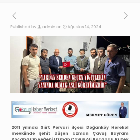
Published by
admin
on
Ağustos 14, 2024
2011 yılında Siirt Pervari ilçesi Doğanköy Herekol
mevkiinde şehit düşen Uzman Çavuş Bayram
Kocabaş’ın yeğeni Uzman Çavuş Ali Kocabaş, Kuzey