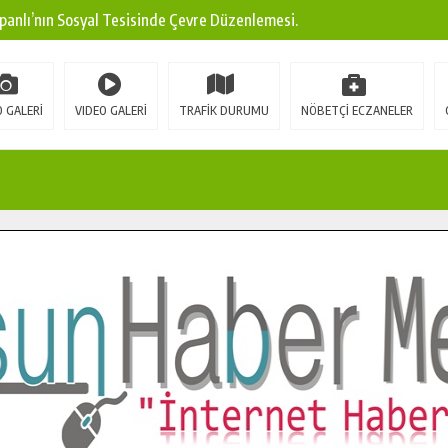
panlı’nın Sosyal Tesisinde Çevre Düzenlemesi.
ına Modern Ulaşım Yatırımı.
arı: Edinilen Bilgi Türk Tarımına Katkı Sağlayacak.
 GALERİ
VIDEO GALERİ
TRAFİK DURUMU
NÖBETÇİ ECZANELER
Sokak’ta Sıcak Asfalt Serimine Başladı.
 Yeni Medya ve Fotoğrafçılığı Keşfetti.
 DUALARLA ANILDI.
Ulaşım Konforunu Yükseltiyor.
ya’dan Başkan Cüce’ye Veda Ziyareti.
a Doğru.