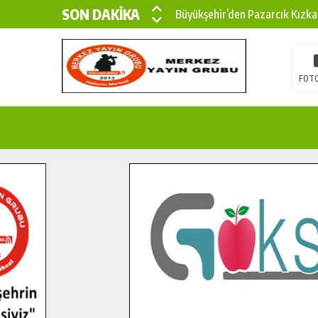
SON DAKİKA
Büyükşehir’den Pazarcık Kızka
Büyükşehir’den Pazarcık Kırsal
Çin’den KSÜ’ye Uluslararası Baş
FOTO
Büyükşehir, Türkoğlu Derebaşı 
Gençler Pusula Maraş Kampında
15 TEMMUZ’DA ŞEHİTLERİMİZ
Büyükşehir, Göksun Kırsalında 
İlçe Jandarma Komutanı Karaka
Bertiz’in Yeni Köprüsünde Son