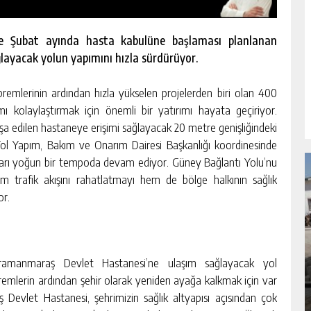
ve Şubat ayında hasta kabulüne başlaması planlanan
ayacak yolun yapımını hızla sürdürüyor.
emlerinin ardından hızla yükselen projelerden biri olan 400
 kolaylaştırmak için önemli bir yatırımı hayata geçiriyor.
şa edilen hastaneye erişimi sağlayacak 20 metre genişliğindeki
Yol Yapım, Bakım ve Onarım Dairesi Başkanlığı koordinesinde
ıkları yoğun bir tempoda devam ediyor. Güney Bağlantı Yolu’nu
 trafik akışını rahatlatmayı hem de bölge halkının sağlık
or.
RSU
BÜYÜKŞEHIR’DEN PAZARCIK
KIZKAPANLI’NIN SOSYAL TESISINDE
hramanmaraş Devlet Hastanesi’ne ulaşım sağlayacak yol
ÇEVRE DÜZENLEMESI.
epremlerin ardından şehir olarak yeniden ayağa kalkmak için var
GÜNLÜK HABER AKIŞI
Devlet Hastanesi, şehrimizin sağlık altyapısı açısından çok