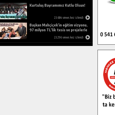
Kurtuluş Bayramımız Kutlu Olsun!
23.684 views kez izlendi
Başkan Mahçiçek’in eğitim vizyonu,
97 milyon TL’lik tesis ve projelerle
birleşti, gençlere umut oldu.
23.296 views kez izlendi