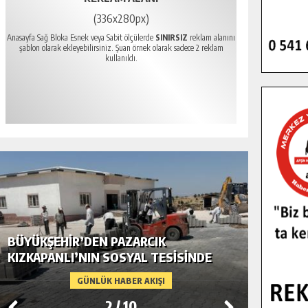
(336x280px)
Anasayfa Sağ Bloka Esnek veya Sabit ölçülerde
SINIRSIZ
reklam alanını
şablon olarak ekleyebilirsiniz. Şuan örnek olarak sadece 2 reklam
kullanıldı.
BÜYÜKŞEHIR’DEN PAZARCIK KIRSALINA
GÖKSUN
MODERN ULAŞIM YATIRIMI.
TEMMUZ
GÜNLÜK HABER AKIŞI
3
/
10