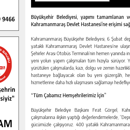
Büyükşehir Belediyesi, yapımı tamamlanan 
Kahramanmaraş Devlet Hastanesi’ne erişimi sağl
Kahramanmaraş Büyükşehir Belediyesi, 6 Şubat depr
yataklı Kahramanmaraş Devlet Hastanesi’ne ulaşımı
Şehirler Arası Otobüs Terminali’nin hemen yanında in
yeni yolun yapım çalışmaları tüm hızıyla sürüyor. 
yürütülen çalışmalarda, kazı, dolgu ve zemin hazırl
hastaneye bağlayacak olan bu yeni güzergâh, hem
hizmetlerine daha hızlı ulaşmasını sağlamayı hedefliy
“Tüm Çabamız Hemşehrilerimiz İçin”
Ş KAMPINDA
GÖKSUN HAFIZLIK KIZ KUR’AN KU
FÇILIĞI
ÖĞRENCILERINE DARENDE GEZISI.
Büyükşehir Belediye Başkanı Fırat Görgel, Ka
çalışmalarına ilişkin yaptığı değerlendirmelerde, “D
KIŞI
GÜNLÜK HABER AKIŞI
gücümüzle çalışıyoruz. 400 yataklı Kahramanmaraş 