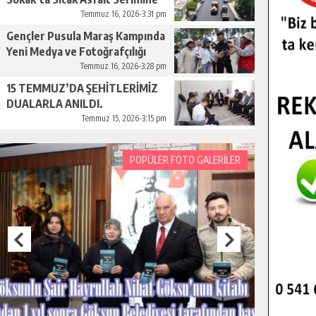
Başladı.
Temmuz 16, 2026-3:31 pm
Gençler Pusula Maraş Kampında
Yeni Medya ve Fotoğrafçılığı
Keşfetti.
Temmuz 16, 2026-3:28 pm
15 TEMMUZ’DA ŞEHİTLERİMİZ
DUALARLA ANILDI.
Temmuz 15, 2026-3:15 pm
POPÜLER FOTO GALERİLER