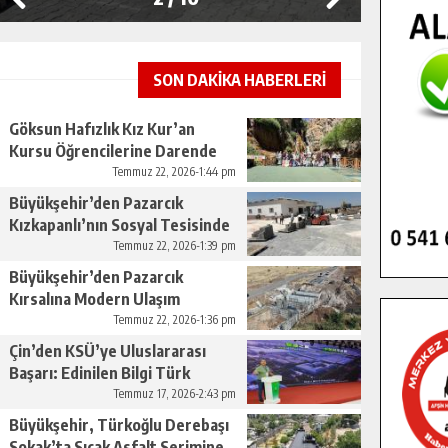
SON DAKİKA HABERLERİ
Göksun Hafızlık Kız Kur’an
Kursu Öğrencilerine Darende
Gezisi.
Temmuz 22, 2026-1:44 pm
Büyükşehir’den Pazarcık
Kızkapanlı’nın Sosyal Tesisinde
Çevre Düzenlemesi.
Temmuz 22, 2026-1:39 pm
Büyükşehir’den Pazarcık
Kırsalına Modern Ulaşım
Yatırımı.
Temmuz 22, 2026-1:36 pm
Çin’den KSÜ’ye Uluslararası
Başarı: Edinilen Bilgi Türk
Tarımına Katkı Sağlayacak.
Temmuz 17, 2026-2:43 pm
Büyükşehir, Türkoğlu Derebaşı
Sokak’ta Sıcak Asfalt Serimine