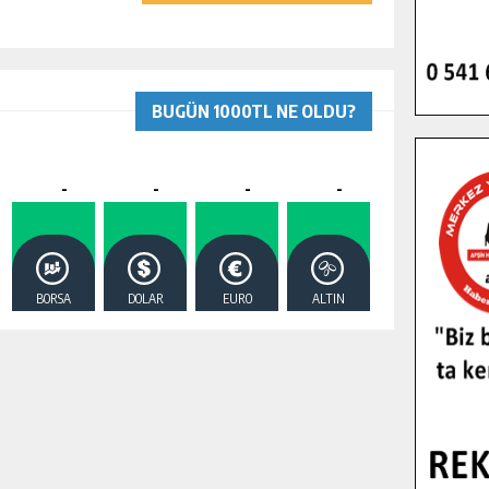
BUGÜN 1000TL NE OLDU?
-
-
-
-
BORSA
DOLAR
EURO
ALTIN