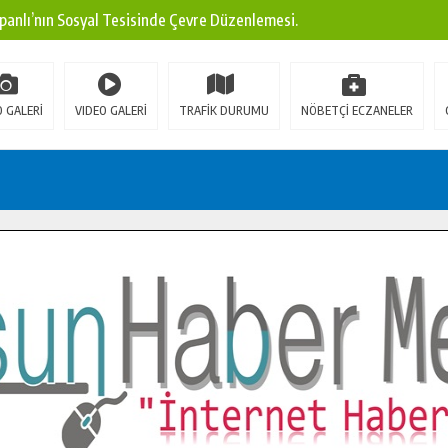
panlı’nın Sosyal Tesisinde Çevre Düzenlemesi.
ına Modern Ulaşım Yatırımı.
arı: Edinilen Bilgi Türk Tarımına Katkı Sağlayacak.
 GALERİ
VIDEO GALERİ
TRAFİK DURUMU
NÖBETÇİ ECZANELER
Sokak’ta Sıcak Asfalt Serimine Başladı.
 Yeni Medya ve Fotoğrafçılığı Keşfetti.
 DUALARLA ANILDI.
Ulaşım Konforunu Yükseltiyor.
ya’dan Başkan Cüce’ye Veda Ziyareti.
a Doğru.