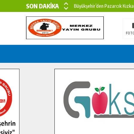
SON DAKİKA
Büyükşehir’den Pazarcık Kızka
Büyükşehir’den Pazarcık Kırsal
Çin’den KSÜ’ye Uluslararası Baş
FOTO
Büyükşehir, Türkoğlu Derebaşı 
Gençler Pusula Maraş Kampında
15 TEMMUZ’DA ŞEHİTLERİMİZ
Büyükşehir, Göksun Kırsalında 
İlçe Jandarma Komutanı Karaka
Bertiz’in Yeni Köprüsünde Son