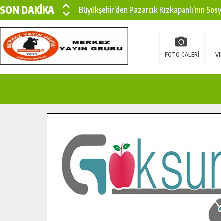
SON DAKİKA
Büyükşehir’den Pazarcık Kızkapanlı’nın Sos
Büyükşehir’den Pazarcık Kırsalına Modern Ul
Çin’den KSÜ’ye Uluslararası Başarı: Edinilen
FOTO GALERİ
VI
Büyükşehir, Türkoğlu Derebaşı Sokak’ta Sıca
Gençler Pusula Maraş Kampında Yeni Medya v
15 TEMMUZ’DA ŞEHİTLERİMİZ DUALARLA A
Büyükşehir, Göksun Kırsalında Ulaşım Konfor
İlçe Jandarma Komutanı Karakaya’dan Başkan
Bertiz’in Yeni Köprüsünde Sona Doğru.