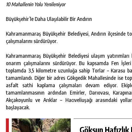
10 Mahallenin Yolu Yenileniyor
Büyükşehir’le Daha Ulaşılabilir Bir Andırın
Kahramanmaraş Büyükşehir Belediyesi, Andırın ilçesinde 
çalışmalarını sürdürüyor.
Kahramanmaraş Büyükşehir Belediyesi ulaşım yatırımları 
onarım çalışmalarını sürdürüyor. Bu kapsamda Fen İşleri D
toplamda 3,5 kilometre uzunluğa sahip Torlar – Karasu ba
tamamlandı. Diğer bir adres Gökgedik Mahallesinde ise to
asfalt sathi kaplama çalışmaları devam ediyor. Ekiple
DA
GÖKSUN HAFIZLIK KIZ KUR’AN KURSU
tamamlanmasının ardından Emirler, Darıovası, Karapına
ÖĞRENCILERINE DARENDE GEZISI.
Akçakoyunlu ve Arıklar – Hacıveliuşağı arasındaki yoll
GÜNLÜK HABER AKIŞI
başlayacak.
Göksun Hafızlık 