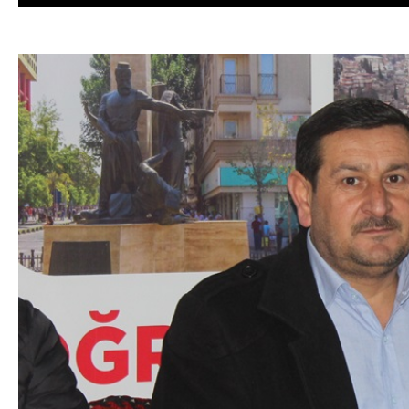
DA
GÖKSUN HAFIZLIK KIZ KUR’AN KURSU
ÖĞRENCILERINE DARENDE GEZISI.
GÜNLÜK HABER AKIŞI