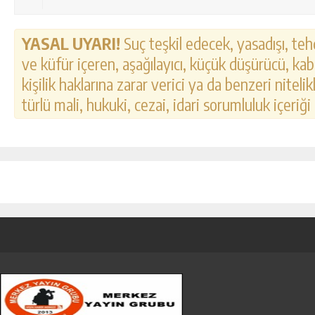
YASAL UYARI!
Suç teşkil edecek, yasadışı, tehd
ve küfür içeren, aşağılayıcı, küçük düşürücü, kab
kişilik haklarına zarar verici ya da benzeri nitel
türlü mali, hukuki, cezai, idari sorumluluk içeriği