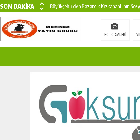
SON DAKİKA
Büyükşehir’den Pazarcık Kızkapanlı’nın Sos
Büyükşehir’den Pazarcık Kırsalına Modern Ul
Çin’den KSÜ’ye Uluslararası Başarı: Edinilen
FOTO GALERİ
VI
Büyükşehir, Türkoğlu Derebaşı Sokak’ta Sıca
Gençler Pusula Maraş Kampında Yeni Medya v
15 TEMMUZ’DA ŞEHİTLERİMİZ DUALARLA A
Büyükşehir, Göksun Kırsalında Ulaşım Konfor
İlçe Jandarma Komutanı Karakaya’dan Başkan
Bertiz’in Yeni Köprüsünde Sona Doğru.