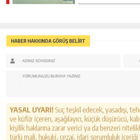
HABER HAKKINDA GÖRÜŞ BELİRT
YASAL UYARI!
Suç teşkil edecek, yasadışı, tehd
ve küfür içeren, aşağılayıcı, küçük düşürücü, kab
kişilik haklarına zarar verici ya da benzeri nitel
türlü mali, hukuki, cezai, idari sorumluluk içeriği