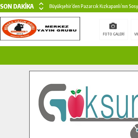
SON DAKİKA
Büyükşehir’den Pazarcık Kızkapanlı’nın Sos
Büyükşehir’den Pazarcık Kırsalına Modern Ul
Çin’den KSÜ’ye Uluslararası Başarı: Edinilen
FOTO GALERİ
VI
Büyükşehir, Türkoğlu Derebaşı Sokak’ta Sıca
Gençler Pusula Maraş Kampında Yeni Medya v
15 TEMMUZ’DA ŞEHİTLERİMİZ DUALARLA A
Büyükşehir, Göksun Kırsalında Ulaşım Konfor
İlçe Jandarma Komutanı Karakaya’dan Başkan
Bertiz’in Yeni Köprüsünde Sona Doğru.