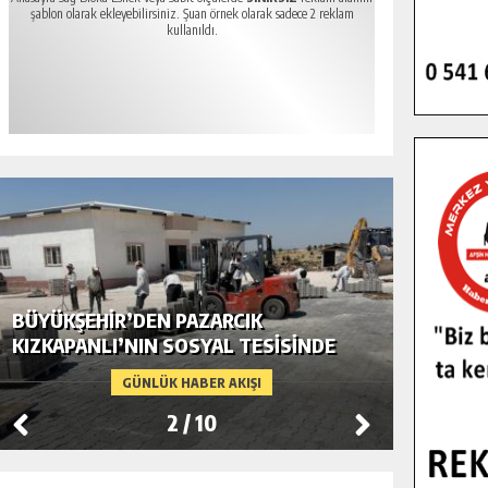
şablon olarak ekleyebilirsiniz. Şuan örnek olarak sadece 2 reklam
kullanıldı.
BÜYÜKŞEHIR’DEN PAZARCIK
BÜYÜKŞ
KIZKAPANLI’NIN SOSYAL TESISINDE
MODERN
ÇEVRE DÜZENLEMESI.
GÜNLÜK HABER AKIŞI
2
/
10