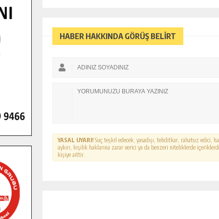
HABER HAKKINDA GÖRÜŞ BELİRT
YASAL UYARI!
Suç teşkil edecek, yasadışı, tehditkar, rahatsız edici, 
aykırı, kişilik haklarına zarar verici ya da benzeri niteliklerde içerikl
kişiye aittir.