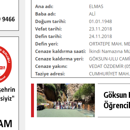
GENÇLER PUSULA MARAŞ KAMPI
YENI MEDYA VE FOTOĞRAFÇILIĞI
Göksun H
KEŞFETTI.
GÜNLÜK HABER AKIŞI
Öğrencil