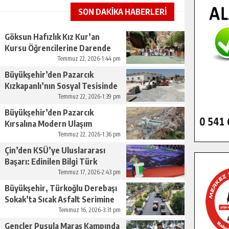
SON DAKİKA HABERLERİ
Göksun Hafızlık Kız Kur’an
Kursu Öğrencilerine Darende
Gezisi.
Temmuz 22, 2026-1:44 pm
Büyükşehir’den Pazarcık
Kızkapanlı’nın Sosyal Tesisinde
Çevre Düzenlemesi.
Temmuz 22, 2026-1:39 pm
Büyükşehir’den Pazarcık
Kırsalına Modern Ulaşım
Yatırımı.
Temmuz 22, 2026-1:36 pm
Çin’den KSÜ’ye Uluslararası
Başarı: Edinilen Bilgi Türk
Tarımına Katkı Sağlayacak.
Temmuz 17, 2026-2:43 pm
Büyükşehir, Türkoğlu Derebaşı
Sokak’ta Sıcak Asfalt Serimine
Başladı.
Temmuz 16, 2026-3:31 pm
Gençler Pusula Maraş Kampında