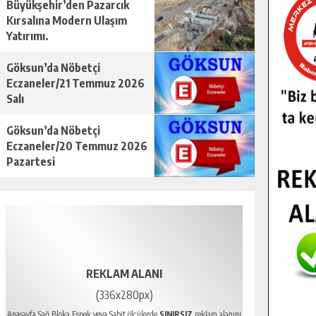
Büyükşehir’den Pazarcık
Kırsalına Modern Ulaşım
Yatırımı.
Göksun’da Nöbetçi
Eczaneler/21 Temmuz 2026
Salı
Göksun’da Nöbetçi
Eczaneler/20 Temmuz 2026
Pazartesi
REKLAM ALANI
(336x280px)
Anasayfa Sağ Bloka Esnek veya Sabit ölçülerde
SINIRSIZ
reklam alanını