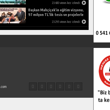
23.683 views kez izlendi
Başkan Mahçiçek’in eğitim vizyonu,
97 milyon TL’lik tesis ve projelerle
birleşti, gençlere umut oldu.
23.295 views kez izlendi
l.com