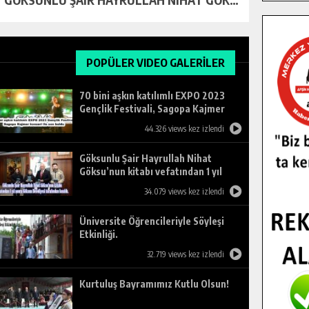
POPÜLER VIDEO GALERİLER
70 bini aşkın katılımlı EXPO 2023
Gençlik Festivali, Sagopa Kajmer
konseri ile son buldu.
44.326 views kez izlendi
Göksunlu Şair Hayrullah Nihat
Göksu’nun kitabı vefatından 1 yıl
sonra Göksun Belediyesi tarafından
34.079 views kez izlendi
basıldı.
Üniversite Öğrencileriyle Söyleşi
Etkinliği.
32.719 views kez izlendi
Kurtuluş Bayramımız Kutlu Olsun!