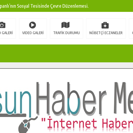
panlı’nın Sosyal Tesisinde Çevre Düzenlemesi.
ına Modern Ulaşım Yatırımı.
arı: Edinilen Bilgi Türk Tarımına Katkı Sağlayacak.
 GALERİ
VIDEO GALERİ
TRAFİK DURUMU
NÖBETÇİ ECZANELER
Sokak’ta Sıcak Asfalt Serimine Başladı.
 Yeni Medya ve Fotoğrafçılığı Keşfetti.
 DUALARLA ANILDI.
Ulaşım Konforunu Yükseltiyor.
ya’dan Başkan Cüce’ye Veda Ziyareti.
a Doğru.