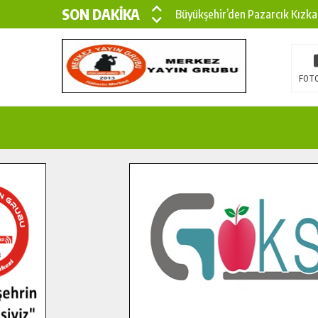
SON DAKİKA
Büyükşehir’den Pazarcık Kızka
Büyükşehir’den Pazarcık Kırsal
Çin’den KSÜ’ye Uluslararası Baş
FOTO
Büyükşehir, Türkoğlu Derebaşı 
Gençler Pusula Maraş Kampında
15 TEMMUZ’DA ŞEHİTLERİMİZ
Büyükşehir, Göksun Kırsalında 
İlçe Jandarma Komutanı Karaka
Bertiz’in Yeni Köprüsünde Son