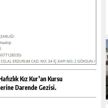
NDA
GÖKSUN HAFIZLIK KIZ KUR’AN KURSU
ÖĞRENCILERINE DARENDE GEZISI.
afızlık Kız Kur’an Kursu
GÜNLÜK HABER AKIŞI
erine Darende Gezisi.