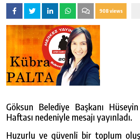
908 views
Göksun Belediye Başkanı Hüseyin 
DA
GÖKSUN HAFIZLIK KIZ KUR’AN KURSU
Haftası nedeniyle mesajı yayınladı.
ÖĞRENCILERINE DARENDE GEZISI.
GÜNLÜK HABER AKIŞI
Huzurlu ve güvenli bir toplum oluş