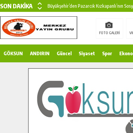
SON DAKİKA
Büyükşehir’den Pazarcık Kızkapanlı’nın Sos
Büyükşehir’den Pazarcık Kırsalına Modern Ul
Çin’den KSÜ’ye Uluslararası Başarı: Edinilen
FOTO GALERİ
VI
Büyükşehir, Türkoğlu Derebaşı Sokak’ta Sıca
GÖKSUN
ANDIRIN
Gençler Pusula Maraş Kampında Yeni Medya v
Güncel
Siyaset
Spor
Ekono
15 TEMMUZ’DA ŞEHİTLERİMİZ DUALARLA A
Büyükşehir, Göksun Kırsalında Ulaşım Konfor
İlçe Jandarma Komutanı Karakaya’dan Başkan
Bertiz’in Yeni Köprüsünde Sona Doğru.