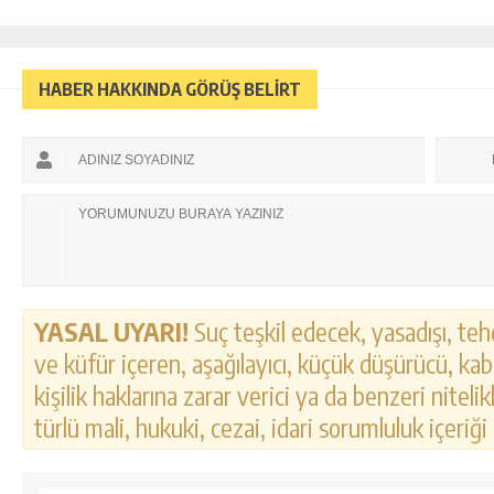
HABER HAKKINDA GÖRÜŞ BELİRT
YASAL UYARI!
Suç teşkil edecek, yasadışı, tehd
ve küfür içeren, aşağılayıcı, küçük düşürücü, kab
kişilik haklarına zarar verici ya da benzeri nitel
türlü mali, hukuki, cezai, idari sorumluluk içeriği