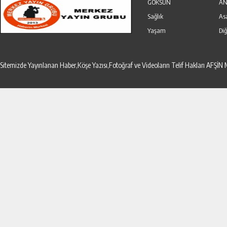
GÖKSUN
AN
Sağlık
As
Yaşam
Diğ
Sitemizde Yayınlanan Haber,Köşe Yazısı,Fotoğraf ve Videoların Telif Hakları AF