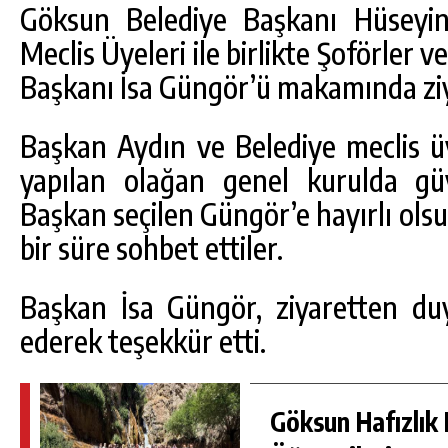
Göksun Belediye Başkanı Hüseyin
Meclis Üyeleri ile birlikte Şoförler 
Başkanı İsa Güngör’ü makamında ziya
Başkan Aydın ve Belediye meclis üy
yapılan olağan genel kurulda gü
Başkan seçilen Güngör’e hayırlı ol
bir süre sohbet ettiler.
DA
GÖKSUN HAFIZLIK KIZ KUR’AN KURSU
Başkan İsa Güngör, ziyaretten d
ÖĞRENCILERINE DARENDE GEZISI.
ederek teşekkür etti.
GÜNLÜK HABER AKIŞI
Göksun Hafızlık 