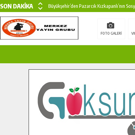
SON DAKİKA
Büyükşehir’den Pazarcık Kızkapanlı’nın Sos
Büyükşehir’den Pazarcık Kırsalına Modern Ul
Çin’den KSÜ’ye Uluslararası Başarı: Edinilen
FOTO GALERİ
VI
Büyükşehir, Türkoğlu Derebaşı Sokak’ta Sıca
Gençler Pusula Maraş Kampında Yeni Medya v
15 TEMMUZ’DA ŞEHİTLERİMİZ DUALARLA A
Büyükşehir, Göksun Kırsalında Ulaşım Konfor
İlçe Jandarma Komutanı Karakaya’dan Başkan
Bertiz’in Yeni Köprüsünde Sona Doğru.