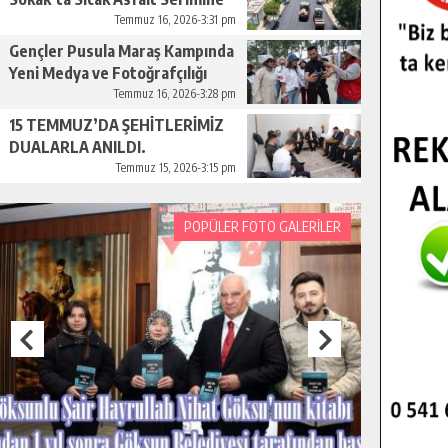
Başladı.
Temmuz 16, 2026-3:31 pm
Gençler Pusula Maraş Kampında
Yeni Medya ve Fotoğrafçılığı
Keşfetti.
Temmuz 16, 2026-3:28 pm
15 TEMMUZ’DA ŞEHİTLERİMİZ
DUALARLA ANILDI.
Temmuz 15, 2026-3:15 pm
POPÜLER FOTO GALERİLER