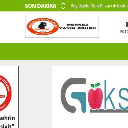
SON DAKİKA
Büyükşehir’den Pazarcık Kızka
Büyükşehir’den Pazarcık Kırsal
Çin’den KSÜ’ye Uluslararası Baş
FOTO
Büyükşehir, Türkoğlu Derebaşı 
Gençler Pusula Maraş Kampında
15 TEMMUZ’DA ŞEHİTLERİMİZ
Büyükşehir, Göksun Kırsalında 
İlçe Jandarma Komutanı Karaka
Bertiz’in Yeni Köprüsünde Son