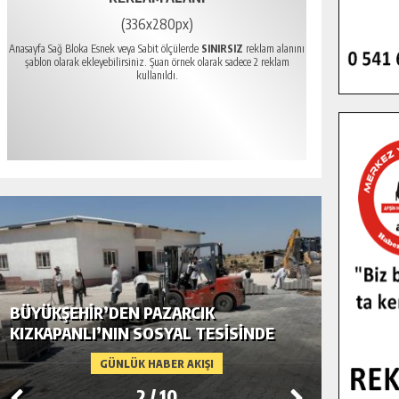
(336x280px)
Anasayfa Sağ Bloka Esnek veya Sabit ölçülerde
SINIRSIZ
reklam alanını
şablon olarak ekleyebilirsiniz. Şuan örnek olarak sadece 2 reklam
kullanıldı.
BÜYÜKŞEHIR’DEN PAZARCIK
BÜYÜKŞEH
KIZKAPANLI’NIN SOSYAL TESISINDE
MODERN U
ÇEVRE DÜZENLEMESI.
GÜNLÜK HABER AKIŞI
3
/
10