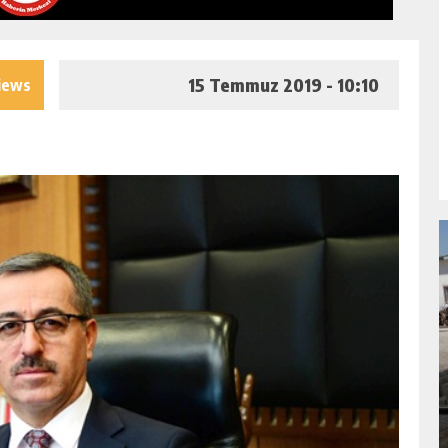
15 Temmuz 2019 - 10:10
iews
A
GÖKSUN HAFIZLIK KIZ KUR’AN KURSU
ÖĞRENCILERINE DARENDE GEZISI.
GÜNLÜK HABER AKIŞI