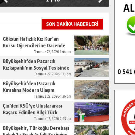
SON DAKİKA HABERLERİ
Göksun Hafızlık Kız Kur’an
Kursu Öğrencilerine Darende
Gezisi.
Temmuz 22, 2026-1:44 pm
Büyükşehir’den Pazarcık
Kızkapanlı’nın Sosyal Tesisinde
Çevre Düzenlemesi.
Temmuz 22, 2026-1:39 pm
Büyükşehir’den Pazarcık
Kırsalına Modern Ulaşım
Yatırımı.
Temmuz 22, 2026-1:36 pm
Çin’den KSÜ’ye Uluslararası
Başarı: Edinilen Bilgi Türk
Tarımına Katkı Sağlayacak.
Temmuz 17, 2026-2:43 pm
Büyükşehir, Türkoğlu Derebaşı
Sokak’ta Sıcak Asfalt Serimine