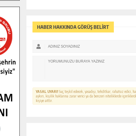
HABER HAKKINDA GÖRÜŞ BELİRT
YASAL UYARI!
Suç teşkil edecek, yasadışı, tehditkar, rahatsız edici, 
aykırı, kişilik haklarına zarar verici ya da benzeri niteliklerde içerikl
kişiye aittir.