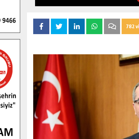
782 v
GENÇLER PUSULA MARAŞ KAMPIND
YENI MEDYA VE FOTOĞRAFÇILIĞI
KEŞFETTI.
GÜNLÜK HABER AKIŞI