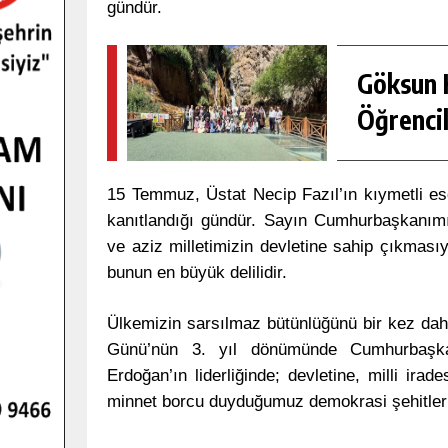
gündür.
Göksun H
Öğrencil
15 Temmuz, Üstat Necip Fazıl’ın kıymetli es
kanıtlandığı gündür. Sayın Cumhurbaşkanımız
ve aziz milletimizin devletine sahip çıkması
bunun en büyük delilidir.
Ülkemizin sarsılmaz bütünlüğünü bir kez da
Günü’nün 3. yıl dönümünde Cumhurbaşk
Erdoğan’ın liderliğinde; devletine, milli ira
minnet borcu duyduğumuz demokrasi şehitleri