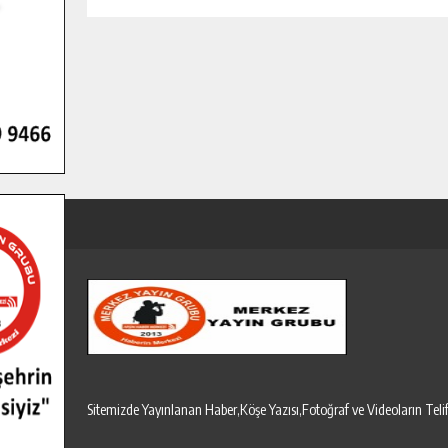
Sitemizde Yayınlanan Haber,Köşe Yazısı,Fotoğraf ve Videoların T