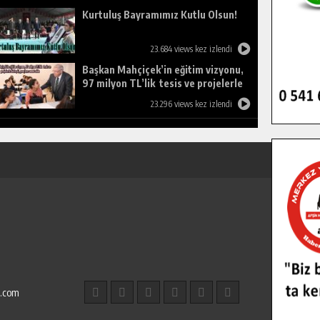
Kurtuluş Bayramımız Kutlu Olsun!
23.684 views kez izlendi
Başkan Mahçiçek’in eğitim vizyonu,
97 milyon TL’lik tesis ve projelerle
birleşti, gençlere umut oldu.
23.296 views kez izlendi
l.com