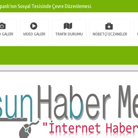
panlı’nın Sosyal Tesisinde Çevre Düzenlemesi.
ına Modern Ulaşım Yatırımı.
arı: Edinilen Bilgi Türk Tarımına Katkı Sağlayacak.
 GALERİ
VIDEO GALERİ
TRAFİK DURUMU
NÖBETÇİ ECZANELER
Sokak’ta Sıcak Asfalt Serimine Başladı.
 Yeni Medya ve Fotoğrafçılığı Keşfetti.
 DUALARLA ANILDI.
Ulaşım Konforunu Yükseltiyor.
ya’dan Başkan Cüce’ye Veda Ziyareti.
a Doğru.