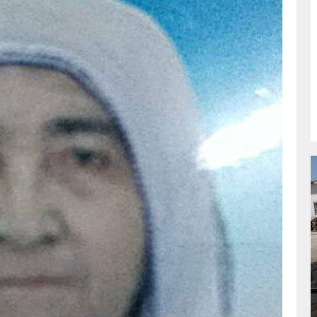
NDA
GÖKSUN HAFIZLIK KIZ KUR’AN KURSU
ÖĞRENCILERINE DARENDE GEZISI.
GÜNLÜK HABER AKIŞI