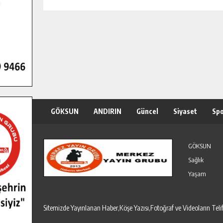
GÖKSUN
ANDIRIN
Güncel
Siyaset
Sp
Özel Haber
Seri İlanlar
GÖKSUN
Sağlık
Yaşam
Sitemizde Yayınlanan Haber,Köşe Yazısı,Fotoğraf ve Videoların T