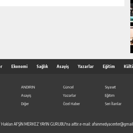
or
Ekonomi
Sağlık
Asayiş
Yazarlar
Eğitim
Kült
ANDIRIN
Güncel
Siyaset
Asayiş
Yazarlar
Eğitim
Diğer
Özel Haber
Seri İlanlar
elif Hakları AFŞİN MERKEZ YAYIN GURUBU'na aittir.e-mail: afsinmedyacenter@gmai