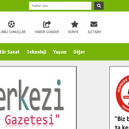
CANLI SONUÇLAR
HABER GÖNDER
KÜNYE
İLETİŞİM
tür Sanat
Teknoloji
Yaşam
Diğer