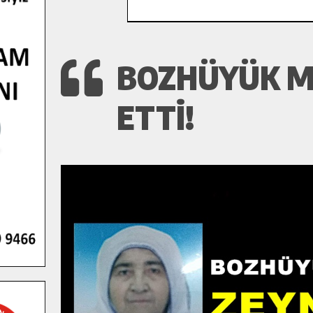
BOZHÜYÜK M
ETTI!