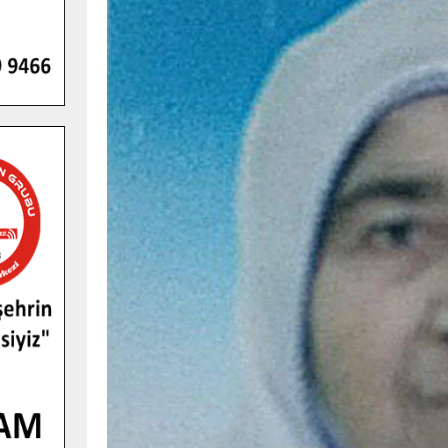
GENÇLER PUSULA MARAŞ KAMPI
YENI MEDYA VE FOTOĞRAFÇILIĞI
KEŞFETTI.
GÜNLÜK HABER AKIŞI