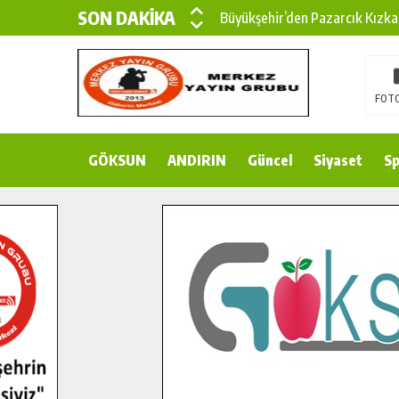
SON DAKİKA
Büyükşehir’den Pazarcık Kızka
Büyükşehir’den Pazarcık Kırsal
Çin’den KSÜ’ye Uluslararası Baş
FOTO
Büyükşehir, Türkoğlu Derebaşı 
GÖKSUN
ANDIRIN
Gençler Pusula Maraş Kampında
Güncel
Siyaset
Sp
15 TEMMUZ’DA ŞEHİTLERİMİZ
Büyükşehir, Göksun Kırsalında 
İlçe Jandarma Komutanı Karaka
Bertiz’in Yeni Köprüsünde Son