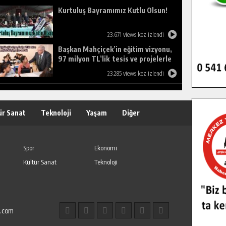
Kurtuluş Bayramımız Kutlu Olsun!
23.671 views kez izlendi
Başkan Mahçiçek’in eğitim vizyonu,
97 milyon TL’lik tesis ve projelerle
birleşti, gençlere umut oldu.
23.285 views kez izlendi
ür Sanat
Teknoloji
Yaşam
Diğer
Spor
Ekonomi
Kültür Sanat
Teknoloji
l.com