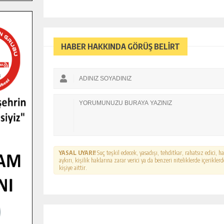
HABER HAKKINDA GÖRÜŞ BELİRT
YASAL UYARI!
Suç teşkil edecek, yasadışı, tehditkar, rahatsız edici, 
aykırı, kişilik haklarına zarar verici ya da benzeri niteliklerde içerikl
kişiye aittir.