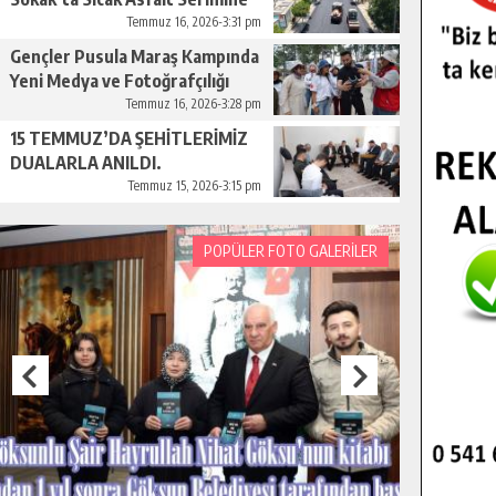
Başladı.
Temmuz 16, 2026-3:31 pm
Gençler Pusula Maraş Kampında
Yeni Medya ve Fotoğrafçılığı
Keşfetti.
Temmuz 16, 2026-3:28 pm
15 TEMMUZ’DA ŞEHİTLERİMİZ
DUALARLA ANILDI.
Temmuz 15, 2026-3:15 pm
POPÜLER FOTO GALERİLER