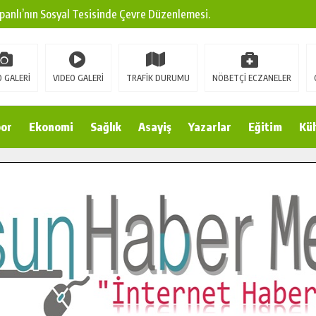
panlı’nın Sosyal Tesisinde Çevre Düzenlemesi.
ına Modern Ulaşım Yatırımı.
arı: Edinilen Bilgi Türk Tarımına Katkı Sağlayacak.
 GALERİ
VIDEO GALERİ
TRAFİK DURUMU
NÖBETÇİ ECZANELER
Sokak’ta Sıcak Asfalt Serimine Başladı.
 Yeni Medya ve Fotoğrafçılığı Keşfetti.
or
Ekonomi
Sağlık
Asayiş
Yazarlar
Eğitim
Kül
 DUALARLA ANILDI.
Ulaşım Konforunu Yükseltiyor.
ya’dan Başkan Cüce’ye Veda Ziyareti.
a Doğru.