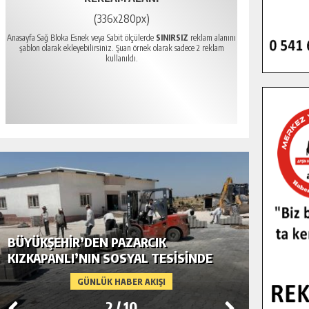
(336x280px)
Anasayfa Sağ Bloka Esnek veya Sabit ölçülerde
SINIRSIZ
reklam alanını
şablon olarak ekleyebilirsiniz. Şuan örnek olarak sadece 2 reklam
kullanıldı.
BÜYÜKŞEHIR’DEN PAZARCIK
BÜYÜKŞ
KIZKAPANLI’NIN SOSYAL TESISINDE
MODERN
ÇEVRE DÜZENLEMESI.
GÜNLÜK HABER AKIŞI
2
/
10