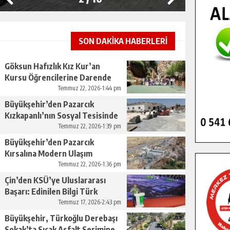
SON DAKİKA HABERLERİ
Göksun Hafızlık Kız Kur’an
Kursu Öğrencilerine Darende
Gezisi.
Temmuz 22, 2026-1:44 pm
Büyükşehir’den Pazarcık
Kızkapanlı’nın Sosyal Tesisinde
Çevre Düzenlemesi.
Temmuz 22, 2026-1:39 pm
Büyükşehir’den Pazarcık
Kırsalına Modern Ulaşım
Yatırımı.
Temmuz 22, 2026-1:36 pm
Çin’den KSÜ’ye Uluslararası
Başarı: Edinilen Bilgi Türk
Tarımına Katkı Sağlayacak.
Temmuz 17, 2026-2:43 pm
Büyükşehir, Türkoğlu Derebaşı
Sokak’ta Sıcak Asfalt Serimine