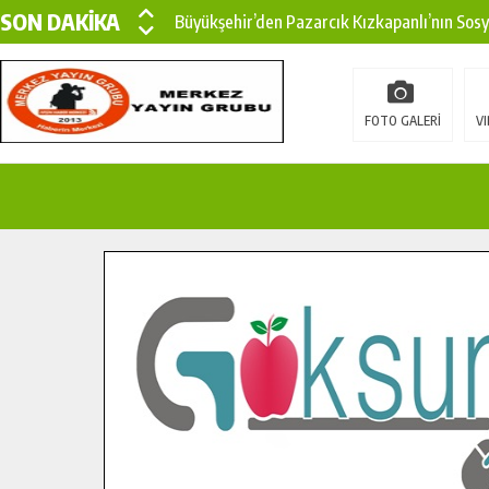
SON DAKİKA
Büyükşehir’den Pazarcık Kızkapanlı’nın Sos
Büyükşehir’den Pazarcık Kırsalına Modern Ul
Çin’den KSÜ’ye Uluslararası Başarı: Edinilen
FOTO GALERİ
VI
Büyükşehir, Türkoğlu Derebaşı Sokak’ta Sıca
Gençler Pusula Maraş Kampında Yeni Medya v
15 TEMMUZ’DA ŞEHİTLERİMİZ DUALARLA A
Büyükşehir, Göksun Kırsalında Ulaşım Konfor
İlçe Jandarma Komutanı Karakaya’dan Başkan
Bertiz’in Yeni Köprüsünde Sona Doğru.