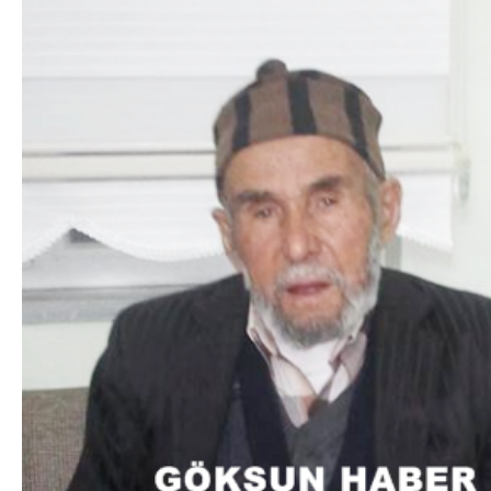
DA
GÖKSUN HAFIZLIK KIZ KUR’AN KURSU
ÖĞRENCILERINE DARENDE GEZISI.
GÜNLÜK HABER AKIŞI