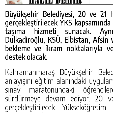
Büyükşehir Belediyesi, 20 ve 21 H
gerçekleştirilecek YKS kapsamında 
taşıma hizmeti sunacak. Ayn
Dulkadiroğlu, KSÜ, Elbistan, Afşin
bekleme ve ikram noktalarıyla ve
destek olacak.
Kahramanmaraş Büyükşehir Belediy
anlayışını eğitim alanındaki uygula
sınav maratonundaki öğrencilere
DA
GÖKSUN HAFIZLIK KIZ KUR’AN KURSU
ÖĞRENCILERINE DARENDE GEZISI.
sürdürmeye devam ediyor. 20 ve 
GÜNLÜK HABER AKIŞI
gerçekleştirilecek Yükseköğreti