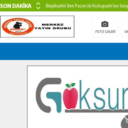
SON DAKİKA
Büyükşehir’den Pazarcık Kızkapanlı’nın Sos
Büyükşehir’den Pazarcık Kırsalına Modern Ul
Çin’den KSÜ’ye Uluslararası Başarı: Edinilen
FOTO GALERİ
VI
Büyükşehir, Türkoğlu Derebaşı Sokak’ta Sıca
Gençler Pusula Maraş Kampında Yeni Medya v
15 TEMMUZ’DA ŞEHİTLERİMİZ DUALARLA A
Büyükşehir, Göksun Kırsalında Ulaşım Konfor
İlçe Jandarma Komutanı Karakaya’dan Başkan
Bertiz’in Yeni Köprüsünde Sona Doğru.