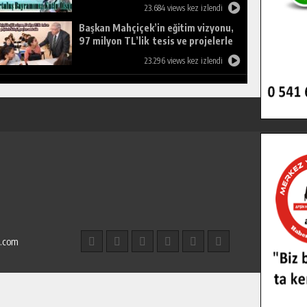
23.684 views kez izlendi
Başkan Mahçiçek’in eğitim vizyonu,
97 milyon TL’lik tesis ve projelerle
birleşti, gençlere umut oldu.
23.296 views kez izlendi
l.com