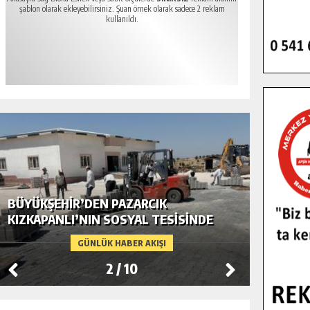
şablon olarak ekleyebilirsiniz. Şuan örnek olarak sadece 2 reklam
kullanıldı.
BÜYÜKŞEHIR’DEN PAZARCIK
BÜYÜKŞ
KIZKAPANLI’NIN SOSYAL TESISINDE
MODERN
ÇEVRE DÜZENLEMESI.
GÜNLÜK HABER AKIŞI
2
/
10