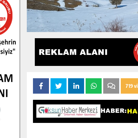
719 v