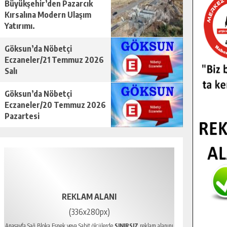
Büyükşehir’den Pazarcık
Kırsalına Modern Ulaşım
Yatırımı.
Göksun’da Nöbetçi
Eczaneler/21 Temmuz 2026
Salı
Göksun’da Nöbetçi
Eczaneler/20 Temmuz 2026
Pazartesi
REKLAM ALANI
(336x280px)
Anasayfa Sağ Bloka Esnek veya Sabit ölçülerde
SINIRSIZ
reklam alanını