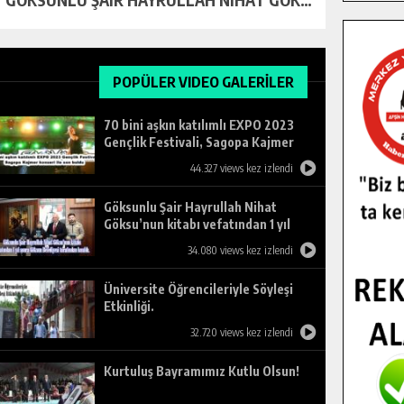
POPÜLER VIDEO GALERİLER
70 bini aşkın katılımlı EXPO 2023
Gençlik Festivali, Sagopa Kajmer
konseri ile son buldu.
44.327 views kez izlendi
Göksunlu Şair Hayrullah Nihat
Göksu’nun kitabı vefatından 1 yıl
sonra Göksun Belediyesi tarafından
34.080 views kez izlendi
basıldı.
Üniversite Öğrencileriyle Söyleşi
Etkinliği.
32.720 views kez izlendi
Kurtuluş Bayramımız Kutlu Olsun!