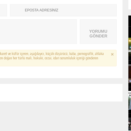
YORUMU
GÖNDER
hakaret ve küfür içeren, aşağılayıcı, küçük düşürücü, kaba, pornografik, ahlaka
erden doğan her türlü mali, hukuki, cezai, idari sorumluluk içeriği gönderen