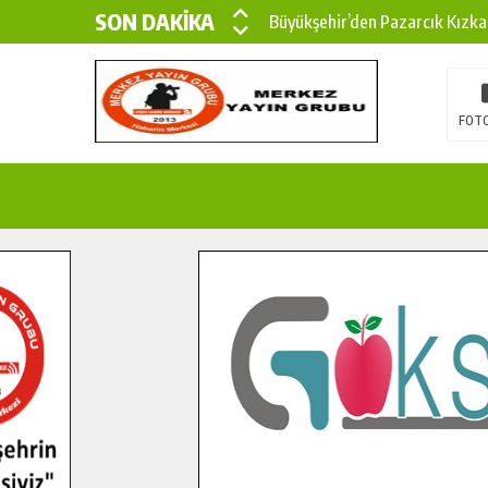
SON DAKİKA
Büyükşehir’den Pazarcık Kızka
Büyükşehir’den Pazarcık Kırsal
Çin’den KSÜ’ye Uluslararası Baş
FOTO
Büyükşehir, Türkoğlu Derebaşı 
Gençler Pusula Maraş Kampında
15 TEMMUZ’DA ŞEHİTLERİMİZ
Büyükşehir, Göksun Kırsalında 
İlçe Jandarma Komutanı Karaka
Bertiz’in Yeni Köprüsünde Son