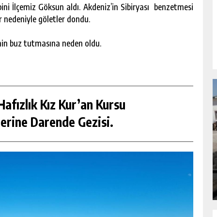
bini İlçemiz Göksun aldı. Akdeniz’in Sibiryası benzetmesi
ar nedeniyle göletler dondu.
nin buz tutmasına neden oldu.
afızlık Kız Kur’an Kursu
erine Darende Gezisi.
NDA
GÖKSUN HAFIZLIK KIZ KUR’AN KURSU
ÖĞRENCILERINE DARENDE GEZISI.
GÜNLÜK HABER AKIŞI