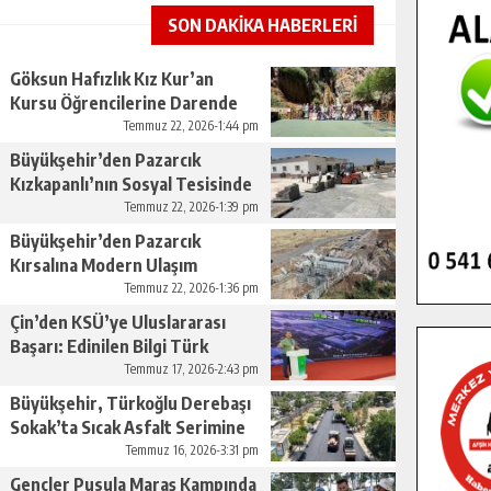
SON DAKİKA HABERLERİ
Göksun Hafızlık Kız Kur’an
Kursu Öğrencilerine Darende
Gezisi.
Temmuz 22, 2026-1:44 pm
Büyükşehir’den Pazarcık
Kızkapanlı’nın Sosyal Tesisinde
Çevre Düzenlemesi.
Temmuz 22, 2026-1:39 pm
Büyükşehir’den Pazarcık
Kırsalına Modern Ulaşım
Yatırımı.
Temmuz 22, 2026-1:36 pm
Çin’den KSÜ’ye Uluslararası
Başarı: Edinilen Bilgi Türk
Tarımına Katkı Sağlayacak.
Temmuz 17, 2026-2:43 pm
Büyükşehir, Türkoğlu Derebaşı
Sokak’ta Sıcak Asfalt Serimine
Başladı.
Temmuz 16, 2026-3:31 pm
Gençler Pusula Maraş Kampında