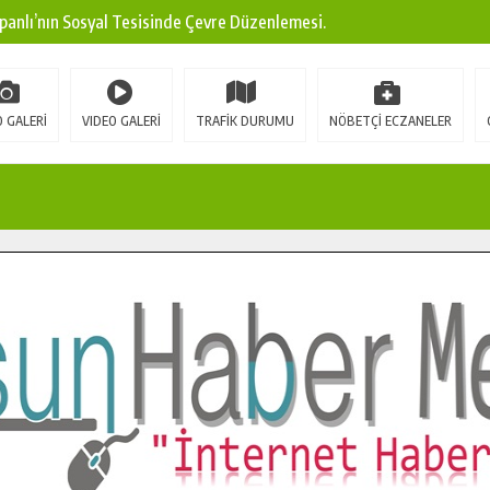
panlı’nın Sosyal Tesisinde Çevre Düzenlemesi.
ına Modern Ulaşım Yatırımı.
arı: Edinilen Bilgi Türk Tarımına Katkı Sağlayacak.
 GALERİ
VIDEO GALERİ
TRAFİK DURUMU
NÖBETÇİ ECZANELER
Sokak’ta Sıcak Asfalt Serimine Başladı.
 Yeni Medya ve Fotoğrafçılığı Keşfetti.
 DUALARLA ANILDI.
Ulaşım Konforunu Yükseltiyor.
ya’dan Başkan Cüce’ye Veda Ziyareti.
a Doğru.