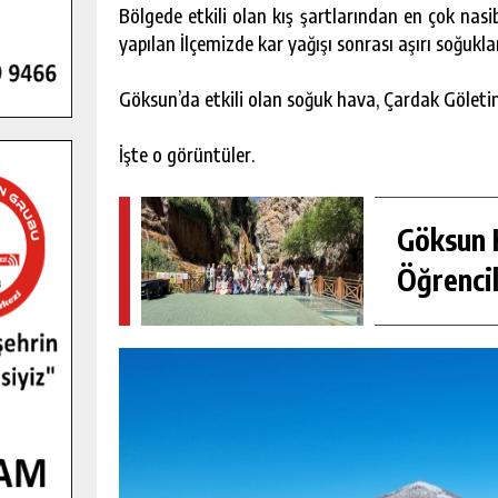
Bölgede etkili olan kış şartlarından en çok nasi
yapılan İlçemizde kar yağışı sonrası aşırı soğukl
Göksun’da etkili olan soğuk hava, Çardak Göleti
İşte o görüntüler.
Göksun H
Öğrencil
GENÇLER PUSULA MARAŞ KAMPI
YENI MEDYA VE FOTOĞRAFÇILIĞI
KEŞFETTI.
GÜNLÜK HABER AKIŞI