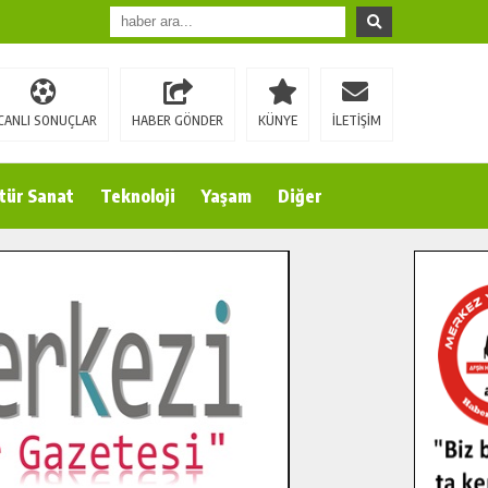
CANLI SONUÇLAR
HABER GÖNDER
KÜNYE
İLETİŞİM
tür Sanat
Teknoloji
Yaşam
Diğer