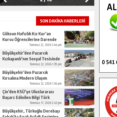
SON DAKİKA HABERLERİ
Göksun Hafızlık Kız Kur’an
Kursu Öğrencilerine Darende
Gezisi.
Temmuz 22, 2026-1:44 pm
Büyükşehir’den Pazarcık
Kızkapanlı’nın Sosyal Tesisinde
Çevre Düzenlemesi.
Temmuz 22, 2026-1:39 pm
Büyükşehir’den Pazarcık
Kırsalına Modern Ulaşım
Yatırımı.
Temmuz 22, 2026-1:36 pm
Çin’den KSÜ’ye Uluslararası
Başarı: Edinilen Bilgi Türk
Tarımına Katkı Sağlayacak.
Temmuz 17, 2026-2:43 pm
Büyükşehir, Türkoğlu Derebaşı
Sokak’ta Sıcak Asfalt Serimine