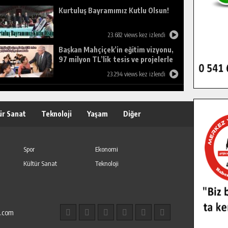
Kurtuluş Bayramımız Kutlu Olsun!
23.682 views kez izlendi
Başkan Mahçiçek’in eğitim vizyonu,
97 milyon TL’lik tesis ve projelerle
birleşti, gençlere umut oldu.
23.294 views kez izlendi
ür Sanat
Teknoloji
Yaşam
Diğer
Spor
Ekonomi
Kültür Sanat
Teknoloji
l.com