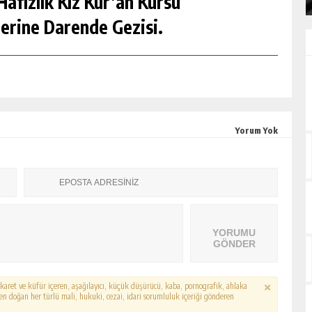
afızlık Kız Kur’an Kursu
erine Darende Gezisi.
Yorum Yok
YORUMU
GÖNDER
hakaret ve küfür içeren, aşağılayıcı, küçük düşürücü, kaba, pornografik, ahlaka
erden doğan her türlü mali, hukuki, cezai, idari sorumluluk içeriği gönderen