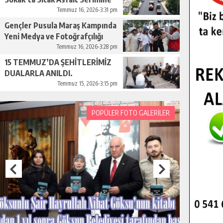
Başladı.
Temmuz 16, 2026-3:31 pm
Gençler Pusula Maraş Kampında
Yeni Medya ve Fotoğrafçılığı
Keşfetti.
Temmuz 16, 2026-3:28 pm
15 TEMMUZ’DA ŞEHİTLERİMİZ
DUALARLA ANILDI.
Temmuz 15, 2026-3:15 pm
POPÜLER FOTO GALERİLER