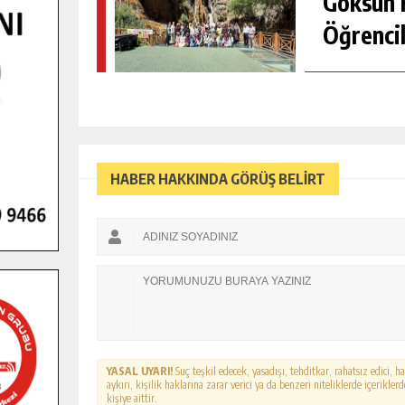
Göksun H
Öğrencil
HABER HAKKINDA GÖRÜŞ BELİRT
YASAL UYARI!
Suç teşkil edecek, yasadışı, tehditkar, rahatsız edici, 
aykırı, kişilik haklarına zarar verici ya da benzeri niteliklerde içerikl
kişiye aittir.