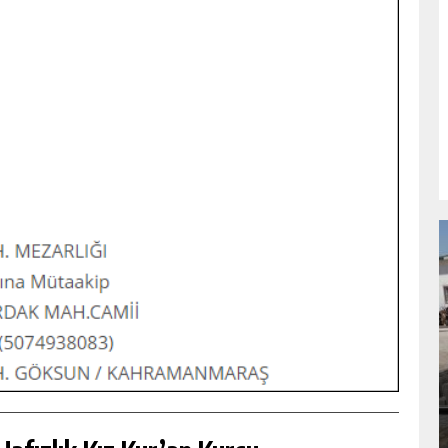
NDA
GÖKSUN HAFIZLIK KIZ KUR’AN KURSU
ÖĞRENCILERINE DARENDE GEZISI.
GÜNLÜK HABER AKIŞI