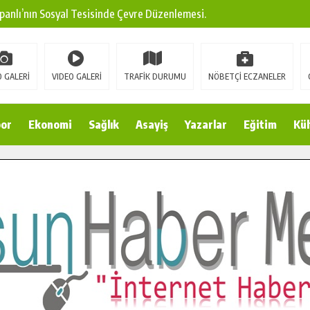
panlı’nın Sosyal Tesisinde Çevre Düzenlemesi.
ına Modern Ulaşım Yatırımı.
arı: Edinilen Bilgi Türk Tarımına Katkı Sağlayacak.
 GALERİ
VIDEO GALERİ
TRAFİK DURUMU
NÖBETÇİ ECZANELER
Sokak’ta Sıcak Asfalt Serimine Başladı.
 Yeni Medya ve Fotoğrafçılığı Keşfetti.
or
Ekonomi
Sağlık
Asayiş
Yazarlar
Eğitim
Kül
 DUALARLA ANILDI.
Ulaşım Konforunu Yükseltiyor.
ya’dan Başkan Cüce’ye Veda Ziyareti.
a Doğru.