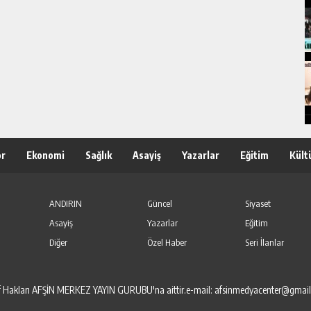
or
Ekonomi
Sağlık
Asayiş
Yazarlar
Eğitim
Kült
ANDIRIN
Güncel
Siyaset
Asayiş
Yazarlar
Eğitim
Diğer
Özel Haber
Seri İlanlar
elif Hakları AFŞİN MERKEZ YAYIN GURUBU'na aittir.e-mail: afsinmedyacenter@gmai