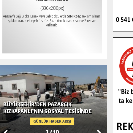
(336x280px)
Anasayfa Sağ Bloka Esnek veya Sabit ölçülerde
SINIRSIZ
reklam alanını
şablon olarak ekleyebilirsiniz. Şuan örnek olarak sadece 2 reklam
kullanıldı.
BÜYÜKŞEHIR’DEN PAZARCIK
BÜYÜKŞ
KIZKAPANLI’NIN SOSYAL TESISINDE
MODERN
ÇEVRE DÜZENLEMESI.
GÜNLÜK HABER AKIŞI
2
/
10