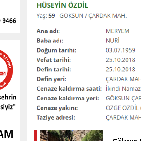
GENÇLER PUSULA MARAŞ KAMPI
YENI MEDYA VE FOTOĞRAFÇILIĞI
KEŞFETTI.
GÜNLÜK HABER AKIŞI