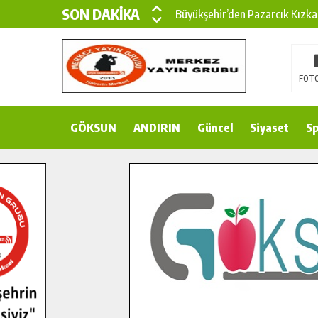
SON DAKİKA
Büyükşehir’den Pazarcık Kızka
Büyükşehir’den Pazarcık Kırsal
Çin’den KSÜ’ye Uluslararası Baş
FOTO
Büyükşehir, Türkoğlu Derebaşı 
GÖKSUN
ANDIRIN
Gençler Pusula Maraş Kampında
Güncel
Siyaset
Sp
15 TEMMUZ’DA ŞEHİTLERİMİZ
Büyükşehir, Göksun Kırsalında 
İlçe Jandarma Komutanı Karaka
Bertiz’in Yeni Köprüsünde Son