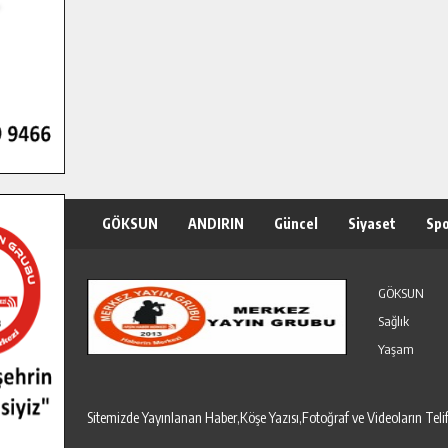
GÖKSUN
ANDIRIN
Güncel
Siyaset
Sp
Özel Haber
Seri İlanlar
GÖKSUN
Sağlık
Yaşam
Sitemizde Yayınlanan Haber,Köşe Yazısı,Fotoğraf ve Videoların T