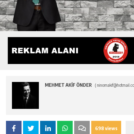
MEHMET AKİF ÖNDER
( ninomakif@hotmail.c
698 views