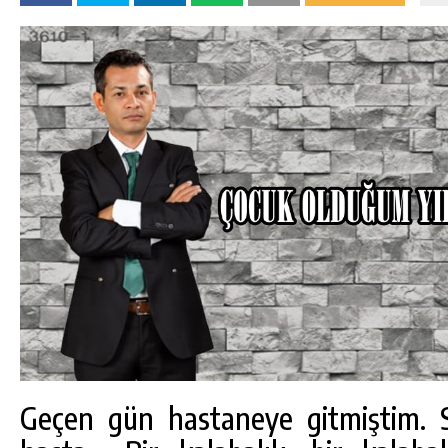
DA
GÖKSUN HAFIZLIK KIZ KUR’AN KURSU
ÖĞRENCILERINE DARENDE GEZISI.
GÜNLÜK HABER AKIŞI
Geçen gün hastaneye gitmiştim. 