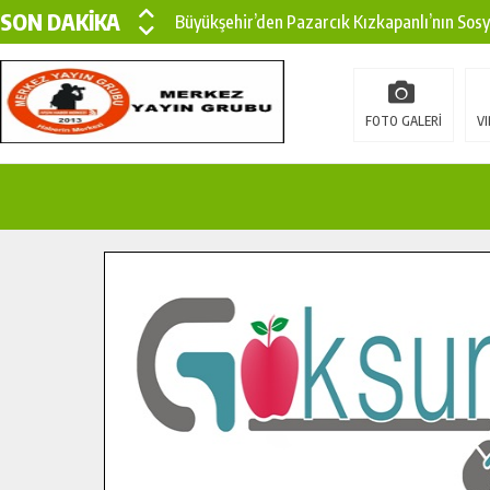
SON DAKİKA
Büyükşehir’den Pazarcık Kızkapanlı’nın Sos
Büyükşehir’den Pazarcık Kırsalına Modern Ul
Çin’den KSÜ’ye Uluslararası Başarı: Edinilen
FOTO GALERİ
VI
Büyükşehir, Türkoğlu Derebaşı Sokak’ta Sıca
Gençler Pusula Maraş Kampında Yeni Medya v
15 TEMMUZ’DA ŞEHİTLERİMİZ DUALARLA A
Büyükşehir, Göksun Kırsalında Ulaşım Konfor
İlçe Jandarma Komutanı Karakaya’dan Başkan
Bertiz’in Yeni Köprüsünde Sona Doğru.