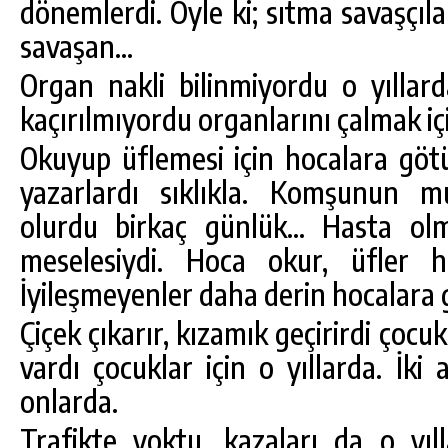
dönemlerdi. Öyle ki; sıtma savaşçılar
savaşan…
Organ nakli bilinmiyordu o yıllar
kaçırılmıyordu organlarını çalmak iç
Okuyup üflemesi için hocalara gö
yazarlardı sıklıkla. Komşunun m
olurdu birkaç günlük… Hasta olm
meselesiydi. Hoca okur, üfler has
İyileşmeyenler daha derin hocalara
Çiçek çıkarır, kızamık geçirirdi çocu
vardı çocuklar için o yıllarda. İki a
onlarda.
Trafikte yoktu, kazaları da o yıl