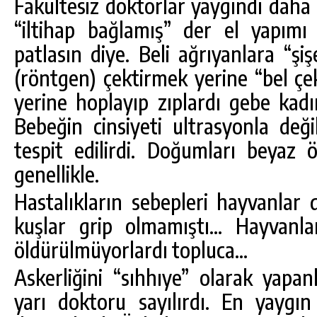
Fakültesiz doktorlar yaygındı daha ç
“iltihap bağlamış” der el yapımı “
patlasın diye. Beli ağrıyanlara “şiş
(röntgen) çektirmek yerine “bel çekti
yerine hoplayıp zıplardı gebe kadı
Bebeğin cinsiyeti ultrasyonla deği
tespit edilirdi. Doğumları beyaz ö
genellikle.
Hastalıkların sebepleri hayvanlar d
kuşlar grip olmamıştı… Hayvanlar
öldürülmüyorlardı topluca…
Askerliğini “sıhhıye” olarak yapan
yarı doktoru sayılırdı. En yaygı