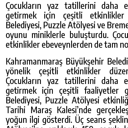
Çocukların yaz tatillerini daha 
getirmek için çeşitli etkinlikl
Belediyesi, Puzzle Atölyesi ve Breme
oyunu miniklerle buluşturdu. Çocu
etkinlikler ebeveynlerden de tam not
Kahramanmaraş Büyükşehir Belediye
yönelik çeşitli etkinlikler dü
Çocukların yaz tatillerini daha 
DA
GÖKSUN HAFIZLIK KIZ KUR’AN KURSU
getirmek için çeşitli faaliyetler 
ÖĞRENCILERINE DARENDE GEZISI.
Belediyesi, Puzzle Atölyesi etkinli
GÜNLÜK HABER AKIŞI
Tarihi Maraş Kalesi’nde gerçekleşt
yoğun ilgi gösterdi. Üç seans şekli