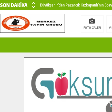
SON DAKİKA
Büyükşehir’den Pazarcık Kızkapanlı’nın Sos
Büyükşehir’den Pazarcık Kırsalına Modern Ul
Çin’den KSÜ’ye Uluslararası Başarı: Edinilen
FOTO GALERİ
VI
Büyükşehir, Türkoğlu Derebaşı Sokak’ta Sıca
Gençler Pusula Maraş Kampında Yeni Medya v
15 TEMMUZ’DA ŞEHİTLERİMİZ DUALARLA A
Büyükşehir, Göksun Kırsalında Ulaşım Konfor
İlçe Jandarma Komutanı Karakaya’dan Başkan
Bertiz’in Yeni Köprüsünde Sona Doğru.