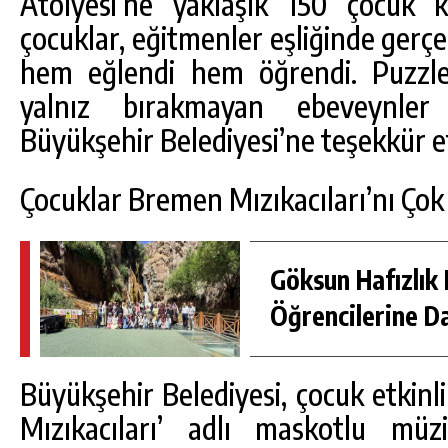
Atölyesi’ne yaklaşık 150 çocuk ka
çocuklar, eğitmenler eşliğinde gerçek
hem eğlendi hem öğrendi. Puzzle 
yalnız bırakmayan ebeveynler
Büyükşehir Belediyesi’ne teşekkür et
Çocuklar Bremen Mızıkacıları’nı Çok
Göksun Hafızlık 
Öğrencilerine D
Büyükşehir Belediyesi, çocuk etkin
Mızıkacıları’ adlı maskotlu mü