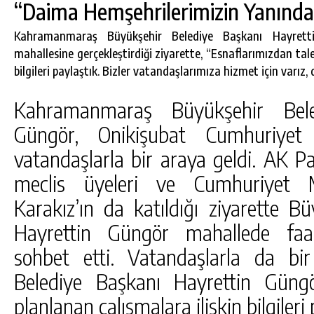
“Daima Hemşehrilerimizin Yanında
Kahramanmaraş Büyükşehir Belediye Başkanı Hayretti
mahallesine gerçekleştirdiği ziyarette, “Esnaflarımızdan tale
bilgileri paylaştık. Bizler vatandaşlarımıza hizmet için varız
Kahramanmaraş Büyükşehir Bele
Güngör, Onikişubat Cumhuriyet
vatandaşlarla bir araya geldi. AK Par
meclis üyeleri ve Cumhuriyet M
Karakız’ın da katıldığı ziyarette B
DA
GÖKSUN HAFIZLIK KIZ KUR’AN KURSU
ÖĞRENCILERINE DARENDE GEZISI.
Hayrettin Güngör mahallede faal
GÜNLÜK HABER AKIŞI
sohbet etti. Vatandaşlarla da bi
Belediye Başkanı Hayrettin Güng
planlanan çalışmalara ilişkin bilgileri 