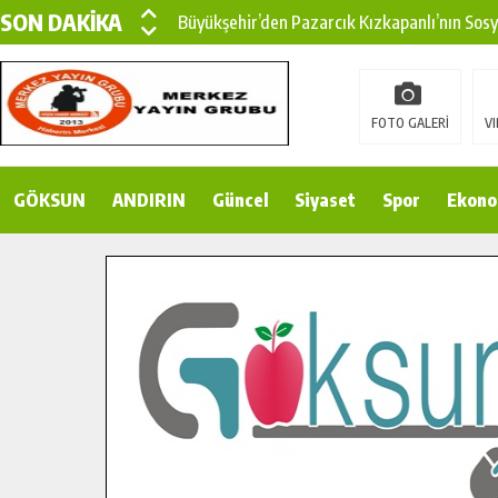
SON DAKİKA
Büyükşehir’den Pazarcık Kızkapanlı’nın Sos
Büyükşehir’den Pazarcık Kırsalına Modern Ul
Çin’den KSÜ’ye Uluslararası Başarı: Edinilen
FOTO GALERİ
VI
Büyükşehir, Türkoğlu Derebaşı Sokak’ta Sıca
GÖKSUN
ANDIRIN
Gençler Pusula Maraş Kampında Yeni Medya v
Güncel
Siyaset
Spor
Ekono
15 TEMMUZ’DA ŞEHİTLERİMİZ DUALARLA A
Büyükşehir, Göksun Kırsalında Ulaşım Konfor
İlçe Jandarma Komutanı Karakaya’dan Başkan
Bertiz’in Yeni Köprüsünde Sona Doğru.