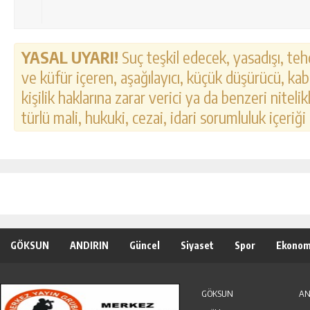
YASAL UYARI!
Suç teşkil edecek, yasadışı, tehd
ve küfür içeren, aşağılayıcı, küçük düşürücü, kab
kişilik haklarına zarar verici ya da benzeri nitel
türlü mali, hukuki, cezai, idari sorumluluk içeriği
GÖKSUN
ANDIRIN
Güncel
Siyaset
Spor
Ekonom
Özel Haber
Seri İlanlar
GÖKSUN
AN