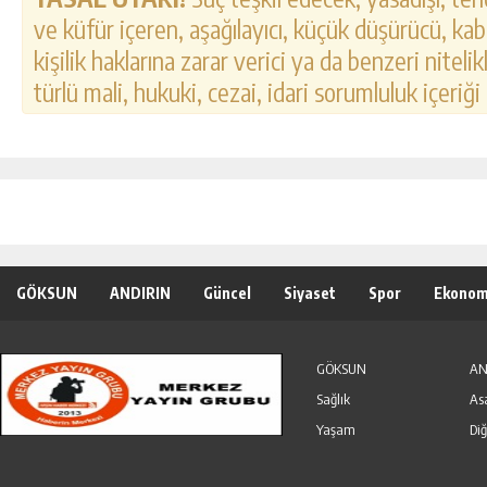
ve küfür içeren, aşağılayıcı, küçük düşürücü, kab
kişilik haklarına zarar verici ya da benzeri nitel
türlü mali, hukuki, cezai, idari sorumluluk içeriği
GÖKSUN
ANDIRIN
Güncel
Siyaset
Spor
Ekonom
Özel Haber
Seri İlanlar
GÖKSUN
AN
Sağlık
As
Yaşam
Diğ