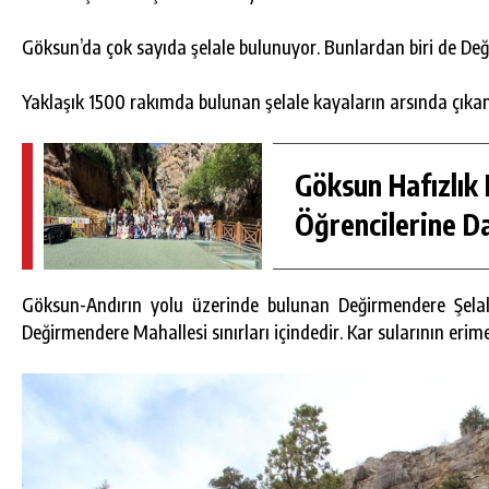
Göksun’da çok sayıda şelale bulunuyor. Bunlardan biri de Deği
Yaklaşık 1500 rakımda bulunan şelale kayaların arsında çıka
Göksun Hafızlık 
Öğrencilerine D
Göksun-Andırın yolu üzerinde bulunan Değirmendere Şelale
DA
GÖKSUN HAFIZLIK KIZ KUR’AN KURSU
Değirmendere Mahallesi sınırları içindedir. Kar sularının erime
ÖĞRENCILERINE DARENDE GEZISI.
GÜNLÜK HABER AKIŞI