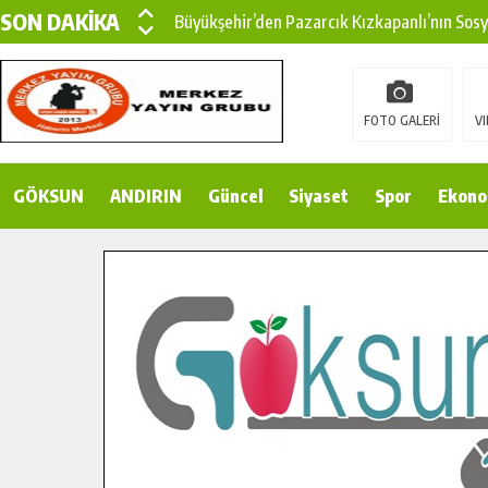
SON DAKİKA
Büyükşehir’den Pazarcık Kızkapanlı’nın Sos
Büyükşehir’den Pazarcık Kırsalına Modern Ul
Çin’den KSÜ’ye Uluslararası Başarı: Edinilen
FOTO GALERİ
VI
Büyükşehir, Türkoğlu Derebaşı Sokak’ta Sıca
GÖKSUN
ANDIRIN
Gençler Pusula Maraş Kampında Yeni Medya v
Güncel
Siyaset
Spor
Ekono
15 TEMMUZ’DA ŞEHİTLERİMİZ DUALARLA A
Büyükşehir, Göksun Kırsalında Ulaşım Konfor
İlçe Jandarma Komutanı Karakaya’dan Başkan
Bertiz’in Yeni Köprüsünde Sona Doğru.