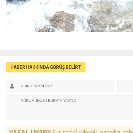
HABER HAKKINDA GÖRÜŞ BELİRT
YASAL UYARI!
Suç teşkil edecek, yasadışı, tehd