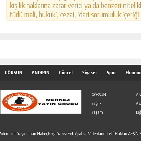
kişilik haklarına zarar verici ya da benzeri nitel
türlü mali, hukuki, cezai, idari sorumluluk içeriği
GÖKSUN
ANDIRIN
Güncel
Siyaset
Spor
Ekonom
Özel Haber
Seri İlanlar
GÖKSUN
AN
Sağlık
As
Yaşam
Diğ
Sitemizde Yayınlanan Haber,Köşe Yazısı,Fotoğraf ve Videoların Telif Hakları AF