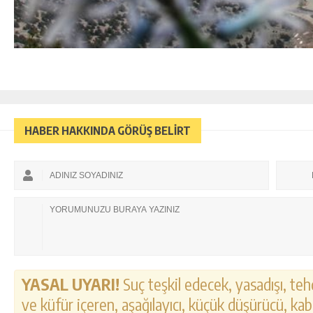
HABER HAKKINDA GÖRÜŞ BELİRT
YASAL UYARI!
Suç teşkil edecek, yasadışı, tehd
ve küfür içeren, aşağılayıcı, küçük düşürücü, kab