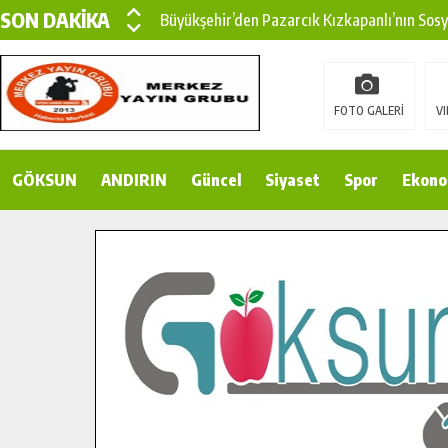
SON DAKİKA
Büyükşehir’den Pazarcık Kırsalına Modern Ul
Çin’den KSÜ’ye Uluslararası Başarı: Edinilen
Büyükşehir, Türkoğlu Derebaşı Sokak’ta Sıca
FOTO GALERİ
VI
Gençler Pusula Maraş Kampında Yeni Medya v
GÖKSUN
ANDIRIN
15 TEMMUZ’DA ŞEHİTLERİMİZ DUALARLA A
Güncel
Siyaset
Spor
Ekono
Büyükşehir, Göksun Kırsalında Ulaşım Konfor
İlçe Jandarma Komutanı Karakaya’dan Başkan
Bertiz’in Yeni Köprüsünde Sona Doğru.