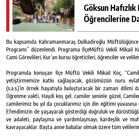
Göksun Hafızlık 
Öğrencilerine D
Bu kapsamda Kahramanmaraş Dulkadiroğlu Müftülüğünce Pe
Programı” düzenlendi. Programa İlçeMüftü Vekili Mikail K
Cami Görevlileri, Kur’an kursu öğreticileri, öğrenciler ve veliler
Programda konuşan İlçe Müftü Vekili Mikail Koç, “Camiler
yetiştirmemize katkı sağlayacak, gözümüzün nuru evla
(s.a.s.)’in örnek hayatıyla buluşturacak bir zaman dilimi da
Öğrenme vakti, Haydi koş gel, camiler seninle güzel, Camiler
camilerimiz bu yıl da çocuklarımız için din eğitimi yuvasına
Efendimizin de yaşayarak gösterdiği doğruluk ve dürüstlüğü
ve adaleti, paylaşma ve yardımlaşmayı, kardeşlik ve muh
kavrayacaklar. Başta anne babalar olmak üzere tüm velilerim