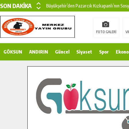
SON DAKİKA
Büyükşehir’den Pazarcık Kızkapanlı’nın Sos
Büyükşehir’den Pazarcık Kırsalına Modern Ul
Çin’den KSÜ’ye Uluslararası Başarı: Edinilen
FOTO GALERİ
VI
Büyükşehir, Türkoğlu Derebaşı Sokak’ta Sıca
GÖKSUN
ANDIRIN
Gençler Pusula Maraş Kampında Yeni Medya v
Güncel
Siyaset
Spor
Ekono
15 TEMMUZ’DA ŞEHİTLERİMİZ DUALARLA A
Büyükşehir, Göksun Kırsalında Ulaşım Konfor
İlçe Jandarma Komutanı Karakaya’dan Başkan
Bertiz’in Yeni Köprüsünde Sona Doğru.