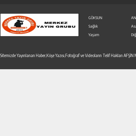
Özel Haber
Seri İlanlar
GÖKSUN
AN
Sağlık
As
Yaşam
Diğ
Sitemizde Yayınlanan Haber,Köşe Yazısı,Fotoğraf ve Videoların Telif Hakları AF