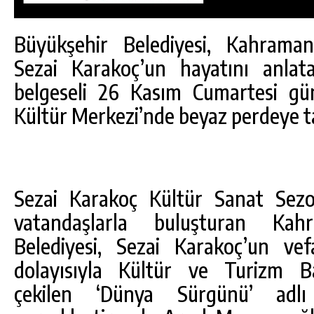
Büyükşehir Belediyesi, Kahrama
Sezai Karakoç’un hayatını anlat
belgeseli 26 Kasım Cumartesi gü
Kültür Merkezi’nde beyaz perdeye t
Sezai Karakoç Kültür Sanat Sezonu
vatandaşlarla buluşturan Kah
Belediyesi, Sezai Karakoç’un vef
DA
GÖKSUN HAFIZLIK KIZ KUR’AN KURSU
ÖĞRENCILERINE DARENDE GEZISI.
dolayısıyla Kültür ve Turizm Bak
çekilen ‘Dünya Sürgünü’ adlı 
GÜNLÜK HABER AKIŞI