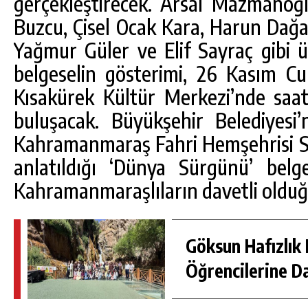
gerçekleştirecek. Arsal Mazmanoğ
Buzcu, Çisel Ocak Kara, Harun Da
Yağmur Güler ve Elif Sayraç gibi ü
belgeselin gösterimi, 26 Kasım C
Kısakürek Kültür Merkezi’nde saat
buluşacak. Büyükşehir Belediyesi
Kahramanmaraş Fahri Hemşehrisi S
anlatıldığı ‘Dünya Sürgünü’ belg
Kahramanmaraşlıların davetli olduğu 
Göksun Hafızlık 
Öğrencilerine D