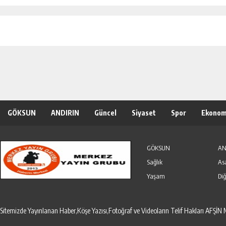
GÖKSUN
ANDIRIN
Güncel
Siyaset
Spor
Ekonom
Özel Haber
Seri İlanlar
GÖKSUN
AN
Sağlık
As
Yaşam
Diğ
Sitemizde Yayınlanan Haber,Köşe Yazısı,Fotoğraf ve Videoların Telif Hakları AF