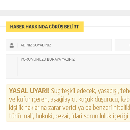
HABER HAKKINDA GÖRÜŞ BELİRT
YASAL UYARI!
Suç teşkil edecek, yasadışı, tehd
ve küfür içeren, aşağılayıcı, küçük düşürücü, kab
kişilik haklarına zarar verici ya da benzeri nitel
türlü mali, hukuki, cezai, idari sorumluluk içeriği