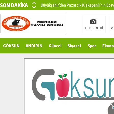
SON DAKİKA
Büyükşehir’den Pazarcık Kızkapanlı’nın Sos
Büyükşehir’den Pazarcık Kırsalına Modern Ul
Çin’den KSÜ’ye Uluslararası Başarı: Edinilen
FOTO GALERİ
VI
Büyükşehir, Türkoğlu Derebaşı Sokak’ta Sıca
GÖKSUN
ANDIRIN
Gençler Pusula Maraş Kampında Yeni Medya v
Güncel
Siyaset
Spor
Ekono
15 TEMMUZ’DA ŞEHİTLERİMİZ DUALARLA A
Büyükşehir, Göksun Kırsalında Ulaşım Konfor
İlçe Jandarma Komutanı Karakaya’dan Başkan
Bertiz’in Yeni Köprüsünde Sona Doğru.