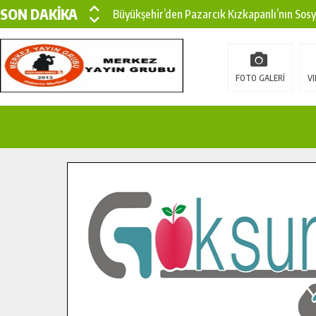
SON DAKİKA
Büyükşehir’den Pazarcık Kızkapanlı’nın Sos
Büyükşehir’den Pazarcık Kırsalına Modern Ul
Çin’den KSÜ’ye Uluslararası Başarı: Edinilen
FOTO GALERİ
VI
Büyükşehir, Türkoğlu Derebaşı Sokak’ta Sıca
Gençler Pusula Maraş Kampında Yeni Medya v
15 TEMMUZ’DA ŞEHİTLERİMİZ DUALARLA A
Büyükşehir, Göksun Kırsalında Ulaşım Konfor
İlçe Jandarma Komutanı Karakaya’dan Başkan
Bertiz’in Yeni Köprüsünde Sona Doğru.