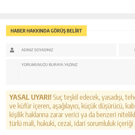
HABER HAKKINDA GÖRÜŞ BELİRT
YASAL UYARI!
Suç teşkil edecek, yasadışı, tehd
ve küfür içeren, aşağılayıcı, küçük düşürücü, kab
kişilik haklarına zarar verici ya da benzeri nitel
türlü mali, hukuki, cezai, idari sorumluluk içeriği