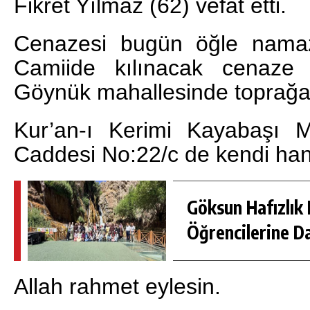
Fikret Yılmaz (62) vefat etti.
Cenazesi bugün öğle nama
Camiide kılınacak cenaze
Göynük mahallesinde toprağa 
Kur’an-ı Kerimi Kayabaşı M
Caddesi No:22/c de kendi ha
Göksun Hafızlık 
Öğrencilerine D
Allah rahmet eylesin.