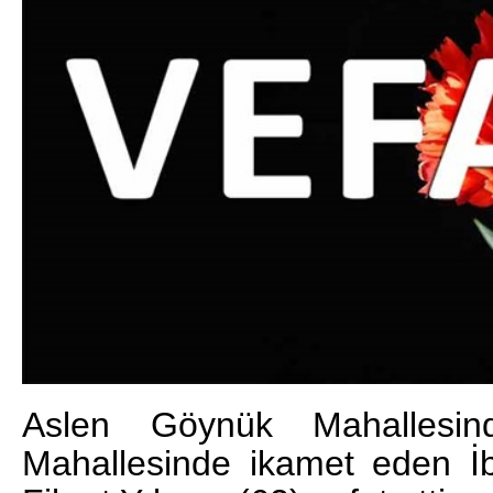
DA
GÖKSUN HAFIZLIK KIZ KUR’AN KURSU
ÖĞRENCILERINE DARENDE GEZISI.
GÜNLÜK HABER AKIŞI
Aslen Göynük Mahallesin
Mahallesinde ikamet eden İb