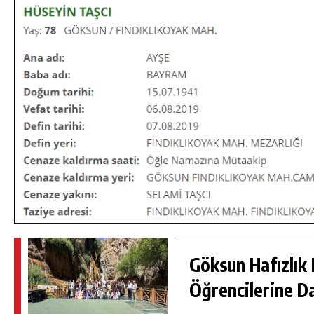
DA
GÖKSUN HAFIZLIK KIZ KUR’AN KURSU
Göksun Hafızlık 
ÖĞRENCILERINE DARENDE GEZISI.
Öğrencilerine D
GÜNLÜK HABER AKIŞI