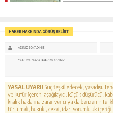
HABER HAKKINDA GÖRÜŞ BELİRT
YASAL UYARI!
Suç teşkil edecek, yasadışı, tehd
ve küfür içeren, aşağılayıcı, küçük düşürücü, kab
kişilik haklarına zarar verici ya da benzeri nitel
türlü mali, hukuki, cezai, idari sorumluluk içeriği