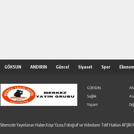
GÖKSUN
ANDIRIN
Güncel
Siyaset
Spor
Ekonom
Özel Haber
Seri İlanlar
GÖKSUN
AN
Sağlık
As
Yaşam
Diğ
Sitemizde Yayınlanan Haber,Köşe Yazısı,Fotoğraf ve Videoların Telif Hakları AF