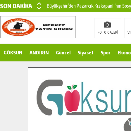
SON DAKİKA
Büyükşehir’den Pazarcık Kızkapanlı’nın Sos
Büyükşehir’den Pazarcık Kırsalına Modern Ul
Çin’den KSÜ’ye Uluslararası Başarı: Edinilen
FOTO GALERİ
VI
Büyükşehir, Türkoğlu Derebaşı Sokak’ta Sıca
GÖKSUN
ANDIRIN
Gençler Pusula Maraş Kampında Yeni Medya v
Güncel
Siyaset
Spor
Ekono
15 TEMMUZ’DA ŞEHİTLERİMİZ DUALARLA A
Büyükşehir, Göksun Kırsalında Ulaşım Konfor
İlçe Jandarma Komutanı Karakaya’dan Başkan
Bertiz’in Yeni Köprüsünde Sona Doğru.