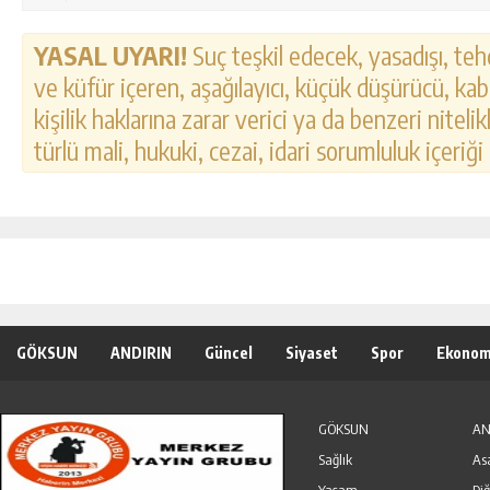
YASAL UYARI!
Suç teşkil edecek, yasadışı, tehd
ve küfür içeren, aşağılayıcı, küçük düşürücü, kab
kişilik haklarına zarar verici ya da benzeri nitel
türlü mali, hukuki, cezai, idari sorumluluk içeriği
GÖKSUN
ANDIRIN
Güncel
Siyaset
Spor
Ekonom
Özel Haber
Seri İlanlar
GÖKSUN
AN
Sağlık
As