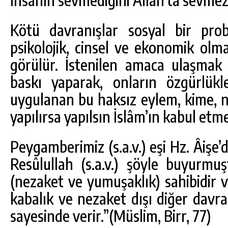
İnsanın sevmediğini Allah’ta sevmez 
Kötü davranışlar sosyal bir prob
psikolojik, cinsel ve ekonomik olm
görülür. İstenilen amaca ulaşmak 
baskı yaparak, onların özgürlükle
uygulanan bu haksız eylem, kime, n
yapılırsa yapılsın İslâm’ın kabul etme
Peygamberimiz (s.a.v.) eşi Hz. Âişe’d
Resûlullah (s.a.v.) şöyle buyurmuş
(nezaket ve yumuşaklık) sahibidir ve
kabalık ve nezaket dışı diğer davra
sayesinde verir.”(Müslim, Birr, 77)