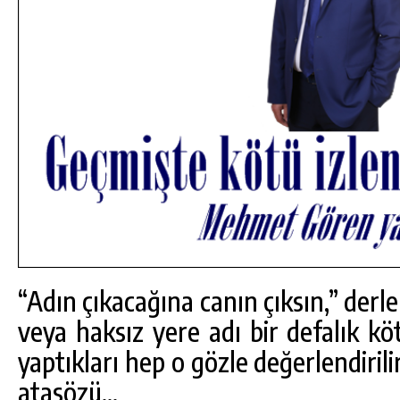
“Adın çıkacağına canın çıksın,” derle
veya haksız yere adı bir defalık k
yaptıkları hep o gözle değerlendirili
atasözü…