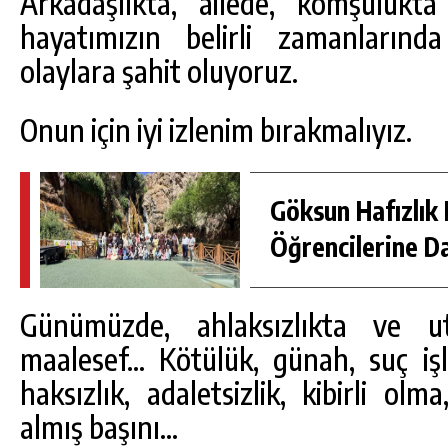
Arkadaşlıkta, ailede, komşulukt
hayatımızın belirli zamanların
olaylara şahit oluyoruz.
Onun için iyi izlenim bırakmalıyız.
Göksun Hafızlık 
Öğrencilerine D
Günümüzde, ahlaksızlıkta ve ut
maalesef… Kötülük, günah, suç iş
haksızlık, adaletsizlik, kibirli olm
almış başını…