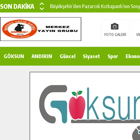
SON DAKİKA
Büyükşehir’den Pazarcık Kızkapanlı’nın Sos
Büyükşehir’den Pazarcık Kırsalına Modern Ul
Çin’den KSÜ’ye Uluslararası Başarı: Edinilen
FOTO GALERİ
VI
Büyükşehir, Türkoğlu Derebaşı Sokak’ta Sıca
GÖKSUN
ANDIRIN
Gençler Pusula Maraş Kampında Yeni Medya v
Güncel
Siyaset
Spor
Ekono
15 TEMMUZ’DA ŞEHİTLERİMİZ DUALARLA A
Büyükşehir, Göksun Kırsalında Ulaşım Konfor
İlçe Jandarma Komutanı Karakaya’dan Başkan
Bertiz’in Yeni Köprüsünde Sona Doğru.