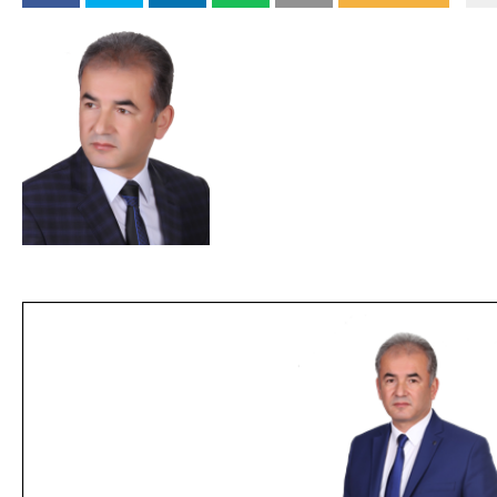
DA
GÖKSUN HAFIZLIK KIZ KUR’AN KURSU
ÖĞRENCILERINE DARENDE GEZISI.
GÜNLÜK HABER AKIŞI