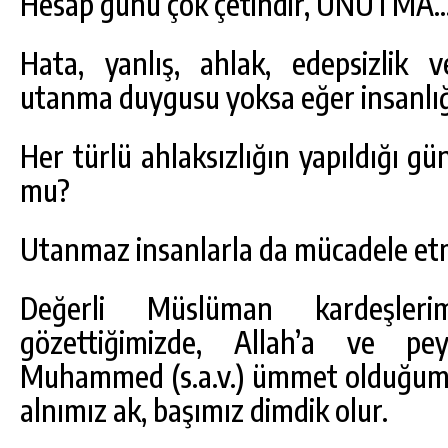
Hesap günü çok çetindir, UNUTMA
Hata, yanlış, ahlak, edepsizlik v
utanma duygusu yoksa eğer insanlığ
Her türlü ahlaksızlığın yapıldığı
mu?
Utanmaz insanlarla da mücadele etm
Değerli Müslüman kardeşler
gözettiğimizde, Allah’a ve p
Muhammed (s.a.v.) ümmet olduğumu
alnımız ak, başımız dimdik olur.