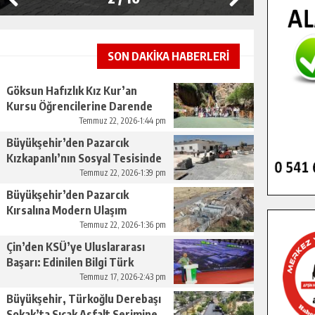
SON DAKİKA HABERLERİ
Göksun Hafızlık Kız Kur’an
Kursu Öğrencilerine Darende
Gezisi.
Temmuz 22, 2026-1:44 pm
Büyükşehir’den Pazarcık
Kızkapanlı’nın Sosyal Tesisinde
Çevre Düzenlemesi.
Temmuz 22, 2026-1:39 pm
Büyükşehir’den Pazarcık
Kırsalına Modern Ulaşım
Yatırımı.
Temmuz 22, 2026-1:36 pm
Çin’den KSÜ’ye Uluslararası
Başarı: Edinilen Bilgi Türk
Tarımına Katkı Sağlayacak.
Temmuz 17, 2026-2:43 pm
Büyükşehir, Türkoğlu Derebaşı
Sokak’ta Sıcak Asfalt Serimine