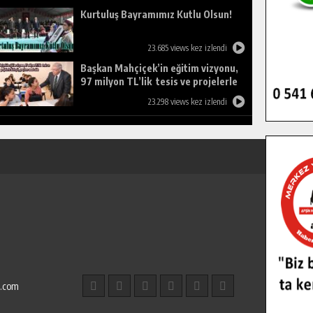
Kurtuluş Bayramımız Kutlu Olsun!
23.685 views kez izlendi
Başkan Mahçiçek’in eğitim vizyonu,
97 milyon TL’lik tesis ve projelerle
birleşti, gençlere umut oldu.
23.298 views kez izlendi
l.com