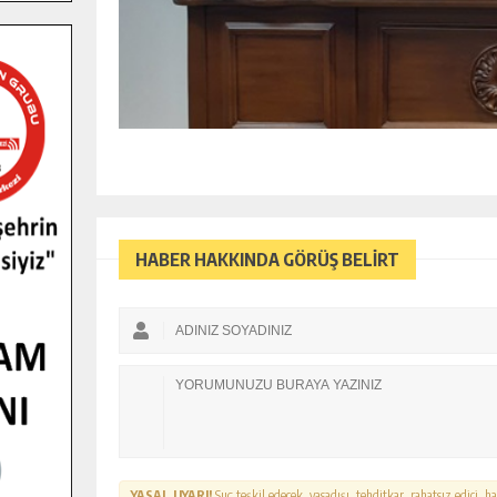
HABER HAKKINDA GÖRÜŞ BELİRT
YASAL UYARI!
Suç teşkil edecek, yasadışı, tehditkar, rahatsız edici, 