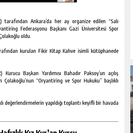
 tarafından Ankara’da her ay organize edilen “Salı
yantiring Federasyonu Başkanı Gazi Üniversitesi Spor
 Çolakoğlu oldu.
afından kurulan Fikir Kitap Kahve isimli kütüphanede
 Kurucu Başkan Yardımısı Bahadır Paksoy’un açılış
n Çolakoğlu’nun “Oryantiring ve Spor Hukuku” başlıklı
ıklı değerlendirmelerin yapıldığı toplantı keyifli bir havada
NDA
GÖKSUN HAFIZLIK KIZ KUR’AN KURSU
ÖĞRENCILERINE DARENDE GEZISI.
GÜNLÜK HABER AKIŞI
afızlık Kız Kur’an Kursu