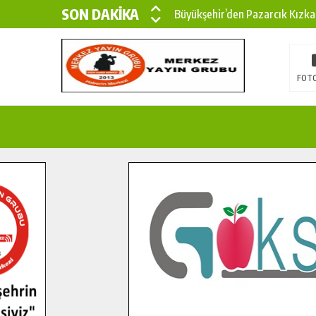
SON DAKİKA
Büyükşehir’den Pazarcık Kızka
Büyükşehir’den Pazarcık Kırsal
Çin’den KSÜ’ye Uluslararası Baş
FOTO
Büyükşehir, Türkoğlu Derebaşı 
Gençler Pusula Maraş Kampında
15 TEMMUZ’DA ŞEHİTLERİMİZ
Büyükşehir, Göksun Kırsalında 
İlçe Jandarma Komutanı Karaka
Bertiz’in Yeni Köprüsünde Son