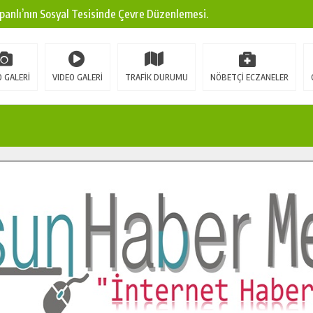
panlı’nın Sosyal Tesisinde Çevre Düzenlemesi.
ına Modern Ulaşım Yatırımı.
arı: Edinilen Bilgi Türk Tarımına Katkı Sağlayacak.
 GALERİ
VIDEO GALERİ
TRAFİK DURUMU
NÖBETÇİ ECZANELER
Sokak’ta Sıcak Asfalt Serimine Başladı.
 Yeni Medya ve Fotoğrafçılığı Keşfetti.
 DUALARLA ANILDI.
Ulaşım Konforunu Yükseltiyor.
ya’dan Başkan Cüce’ye Veda Ziyareti.
a Doğru.