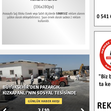
(336x280px)
Anasayfa Sağ Bloka Esnek veya Sabit ölçülerde
SINIRSIZ
reklam alanını
şablon olarak ekleyebilirsiniz. Şuan örnek olarak sadece 2 reklam
kullanıldı.
BÜYÜKŞEHIR’DEN PAZARCIK
BÜYÜKŞ
KIZKAPANLI’NIN SOSYAL TESISINDE
MODERN
ÇEVRE DÜZENLEMESI.
GÜNLÜK HABER AKIŞI
2
/
10