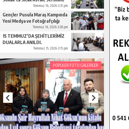
Başladı.
Temmuz 16, 2026-3:31 pm
Gençler Pusula Maraş Kampında
Yeni Medya ve Fotoğrafçılığı
Keşfetti.
Temmuz 16, 2026-3:28 pm
15 TEMMUZ’DA ŞEHİTLERİMİZ
DUALARLA ANILDI.
Temmuz 15, 2026-3:15 pm
POPÜLER FOTO GALERİLER