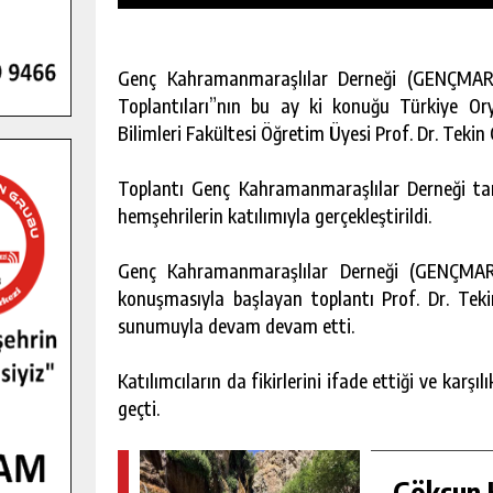
Genç Kahramanmaraşlılar Derneği (GENÇMAR)
Toplantıları”nın bu ay ki konuğu Türkiye Or
Bilimleri Fakültesi Öğretim Üyesi Prof. Dr. Tekin
Toplantı Genç Kahramanmaraşlılar Derneği tar
hemşehrilerin katılımıyla gerçekleştirildi.
Genç Kahramanmaraşlılar Derneği (GENÇMAR)
konuşmasıyla başlayan toplantı Prof. Dr. Teki
sunumuyla devam devam etti.
Katılımcıların da fikirlerini ifade ettiği ve karşıl
GENÇLER PUSULA MARAŞ KAMPI
geçti.
YENI MEDYA VE FOTOĞRAFÇILIĞI
KEŞFETTI.
GÜNLÜK HABER AKIŞI
Göksun H