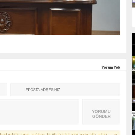
Yorum Yok
YORUMU
GÖNDER
hakaret ve küfür içeren, aşağılayıcı, küçük düşürücü, kaba, pornografik, ahlaka