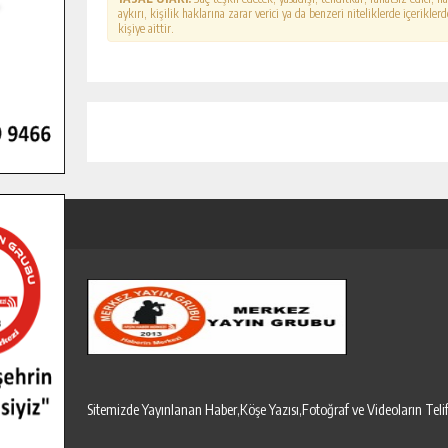
aykırı, kişilik haklarına zarar verici ya da benzeri niteliklerde içerikl
kişiye aittir.
Sitemizde Yayınlanan Haber,Köşe Yazısı,Fotoğraf ve Videoların T