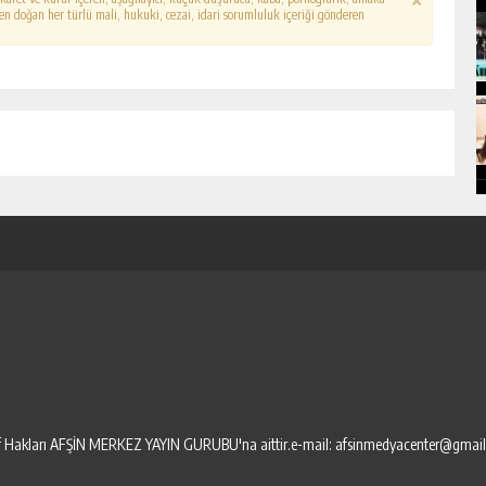
erden doğan her türlü mali, hukuki, cezai, idari sorumluluk içeriği gönderen
elif Hakları AFŞİN MERKEZ YAYIN GURUBU'na aittir.e-mail: afsinmedyacenter@gmai