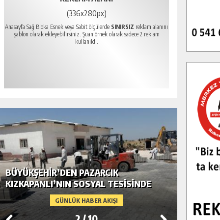
(336x280px)
Anasayfa Sağ Bloka Esnek veya Sabit ölçülerde
SINIRSIZ
reklam alanını
şablon olarak ekleyebilirsiniz. Şuan örnek olarak sadece 2 reklam
kullanıldı.
BÜYÜKŞEHIR’DEN PAZARCIK
BÜYÜKŞ
KIZKAPANLI’NIN SOSYAL TESISINDE
MODERN
ÇEVRE DÜZENLEMESI.
GÜNLÜK HABER AKIŞI
2
/
10