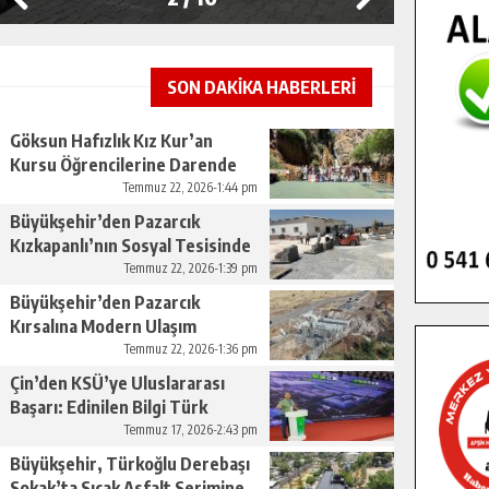
SON DAKİKA HABERLERİ
Göksun Hafızlık Kız Kur’an
Kursu Öğrencilerine Darende
Gezisi.
Temmuz 22, 2026-1:44 pm
Büyükşehir’den Pazarcık
Kızkapanlı’nın Sosyal Tesisinde
Çevre Düzenlemesi.
Temmuz 22, 2026-1:39 pm
Büyükşehir’den Pazarcık
Kırsalına Modern Ulaşım
Yatırımı.
Temmuz 22, 2026-1:36 pm
Çin’den KSÜ’ye Uluslararası
Başarı: Edinilen Bilgi Türk
Tarımına Katkı Sağlayacak.
Temmuz 17, 2026-2:43 pm
Büyükşehir, Türkoğlu Derebaşı
Sokak’ta Sıcak Asfalt Serimine