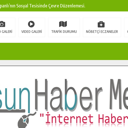
panlı’nın Sosyal Tesisinde Çevre Düzenlemesi.
ına Modern Ulaşım Yatırımı.
arı: Edinilen Bilgi Türk Tarımına Katkı Sağlayacak.
 GALERİ
VIDEO GALERİ
TRAFİK DURUMU
NÖBETÇİ ECZANELER
Sokak’ta Sıcak Asfalt Serimine Başladı.
 Yeni Medya ve Fotoğrafçılığı Keşfetti.
 DUALARLA ANILDI.
Ulaşım Konforunu Yükseltiyor.
ya’dan Başkan Cüce’ye Veda Ziyareti.
a Doğru.