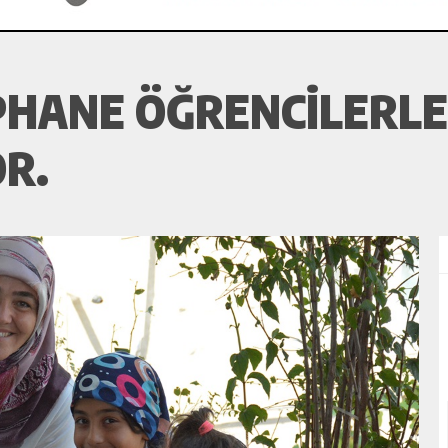
ÜPHANE ÖĞRENCILERL
R.