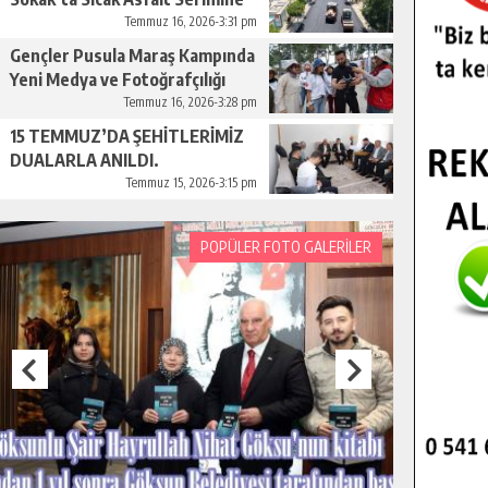
Başladı.
Temmuz 16, 2026-3:31 pm
Gençler Pusula Maraş Kampında
Yeni Medya ve Fotoğrafçılığı
Keşfetti.
Temmuz 16, 2026-3:28 pm
15 TEMMUZ’DA ŞEHİTLERİMİZ
DUALARLA ANILDI.
Temmuz 15, 2026-3:15 pm
POPÜLER FOTO GALERİLER