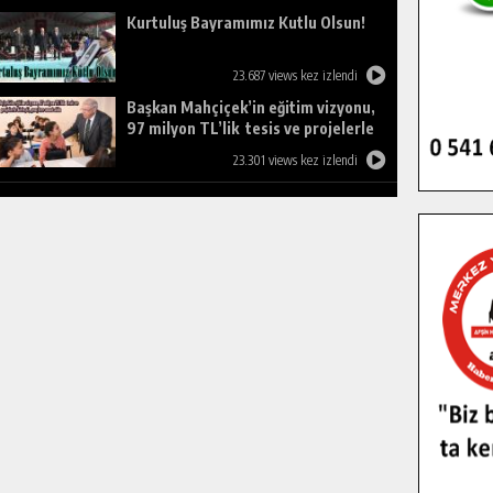
Kurtuluş Bayramımız Kutlu Olsun!
23.687 views kez izlendi
Başkan Mahçiçek’in eğitim vizyonu,
97 milyon TL’lik tesis ve projelerle
birleşti, gençlere umut oldu.
23.301 views kez izlendi