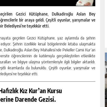
eçirilen Gezici Kütüphane, Dulkadiroğlu Aslan Bey
rencilerle bir araya geldi. Çeşitli oyunlar, yarışmalar ve
ir Belediyesi’ne teşekkür etti.
ayata geçirilen Gezici Kütüphane, yaz aylarında da şehrin
diyor. Şehrin özellikle kırsal bölgelerinde kitaba ulaşmakta
e, Dulkadiroğlu Aslan Bey Mahallesi’nde Pekeller Camii Kur’an
rsite öğrencilerinin de katılımıyla gerçekleştirilen etkinlikte
alları ve bilgiye ulaşma yöntemleriyle ilgili bilgiler aktarıldı.
eşitli ikramlarda da bulunuldu. Çeşitli oyunlar, yarışmalar ve
lediyesi’ne teşekkür etti.
NDA
GÖKSUN HAFIZLIK KIZ KUR’AN KURSU
ÖĞRENCILERINE DARENDE GEZISI.
afızlık Kız Kur’an Kursu
erine Darende Gezisi.
GÜNLÜK HABER AKIŞI