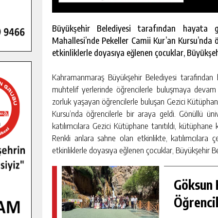
Büyükşehir Belediyesi tarafından hayata g
Mahallesi’nde Pekeller Camii Kur’an Kursu’nda öğ
etkinliklerle doyasıya eğlenen çocuklar, Büyükşeh
Kahramanmaraş Büyükşehir Belediyesi tarafından h
muhtelif yerlerinde öğrencilerle buluşmaya devam e
zorluk yaşayan öğrencilerle buluşan Gezici Kütüphan
Kursu’nda öğrencilerle bir araya geldi. Gönüllü ünive
katılımcılara Gezici Kütüphane tanıtıldı, kütüphane kur
Renkli anlara sahne olan etkinlikte, katılımcılara ç
etkinliklerle doyasıya eğlenen çocuklar, Büyükşehir Be
GENÇLER PUSULA MARAŞ KAMPI
YENI MEDYA VE FOTOĞRAFÇILIĞI
Göksun H
KEŞFETTI.
Öğrencil
GÜNLÜK HABER AKIŞI