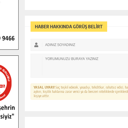
HABER HAKKINDA GÖRÜŞ BELİRT
YASAL UYARI!
Suç teşkil edecek, yasadışı, tehditkar, rahatsız edici, 
aykırı, kişilik haklarına zarar verici ya da benzeri niteliklerde içerikl
kişiye aittir.