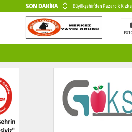
SON DAKİKA
Büyükşehir’den Pazarcık Kızka
Büyükşehir’den Pazarcık Kırsal
Çin’den KSÜ’ye Uluslararası Baş
FOTO
Büyükşehir, Türkoğlu Derebaşı 
Gençler Pusula Maraş Kampında
15 TEMMUZ’DA ŞEHİTLERİMİZ
Büyükşehir, Göksun Kırsalında 
İlçe Jandarma Komutanı Karaka
Bertiz’in Yeni Köprüsünde Son