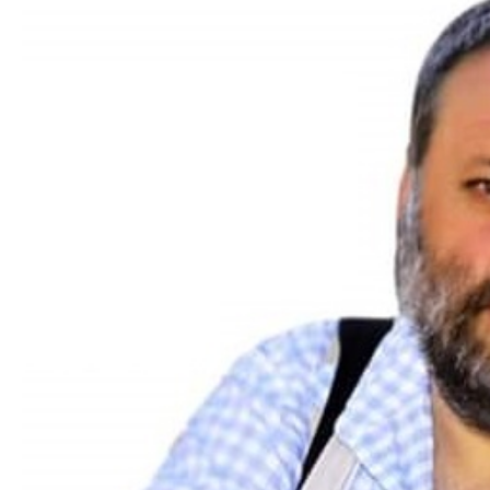
DA
GÖKSUN HAFIZLIK KIZ KUR’AN KURSU
ÖĞRENCILERINE DARENDE GEZISI.
GÜNLÜK HABER AKIŞI