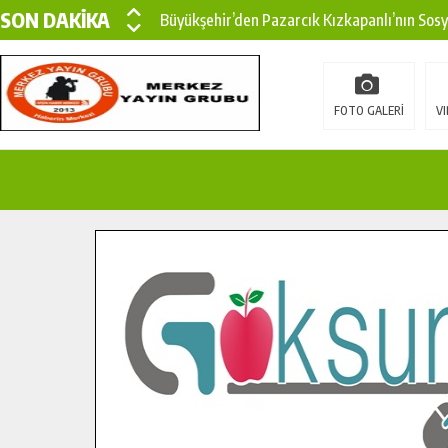
SON DAKİKA
Büyükşehir’den Pazarcık Kızkapanlı’nın Sos
Büyükşehir’den Pazarcık Kırsalına Modern Ul
Çin’den KSÜ’ye Uluslararası Başarı: Edinilen
FOTO GALERİ
VI
Büyükşehir, Türkoğlu Derebaşı Sokak’ta Sıca
Gençler Pusula Maraş Kampında Yeni Medya v
15 TEMMUZ’DA ŞEHİTLERİMİZ DUALARLA A
Büyükşehir, Göksun Kırsalında Ulaşım Konfor
İlçe Jandarma Komutanı Karakaya’dan Başkan
Bertiz’in Yeni Köprüsünde Sona Doğru.