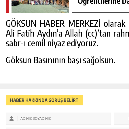
Öğrencilerine D
GÖKSUN HABER MERKEZİ olarak Me
Ali Fatih Aydın’a Allah (cc)’tan rah
sabr-ı cemil niyaz ediyoruz.
Göksun Basınının başı sağolsun.
HABER HAKKINDA GÖRÜŞ BELİRT