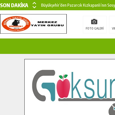
SON DAKİKA
Büyükşehir’den Pazarcık Kızkapanlı’nın Sos
Büyükşehir’den Pazarcık Kırsalına Modern Ul
Çin’den KSÜ’ye Uluslararası Başarı: Edinilen
FOTO GALERİ
VI
Büyükşehir, Türkoğlu Derebaşı Sokak’ta Sıca
Gençler Pusula Maraş Kampında Yeni Medya v
15 TEMMUZ’DA ŞEHİTLERİMİZ DUALARLA A
Büyükşehir, Göksun Kırsalında Ulaşım Konfor
İlçe Jandarma Komutanı Karakaya’dan Başkan
Bertiz’in Yeni Köprüsünde Sona Doğru.