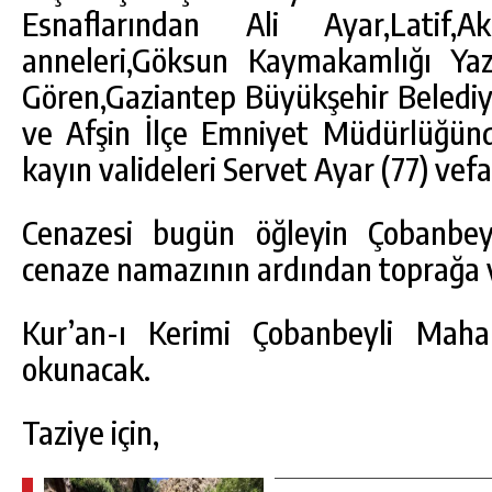
Esnaflarından Ali Ayar,Latif
anneleri,Göksun Kaymakamlığı Ya
Gören,Gaziantep Büyükşehir Belediy
ve Afşin İlçe Emniyet Müdürlüğün
kayın valideleri Servet Ayar (77) vefat
Cenazesi bugün öğleyin Çobanbeyl
cenaze namazının ardından toprağa v
Kur’an-ı Kerimi Çobanbeyli Maha
okunacak.
Taziye için,