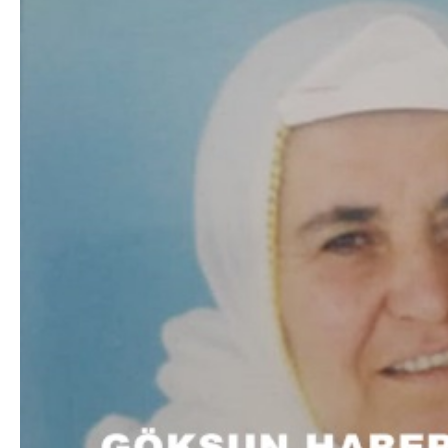
DA
GÖKSUN HAFIZLIK KIZ KUR’AN KURSU
ÖĞRENCILERINE DARENDE GEZISI.
GÜNLÜK HABER AKIŞI