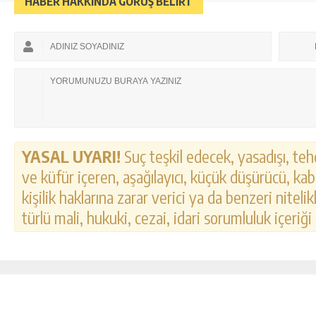
HABER HAKKINDA GÖRÜŞ BELİRT
YASAL UYARI!
Suç teşkil edecek, yasadışı, tehd
ve küfür içeren, aşağılayıcı, küçük düşürücü, kab
kişilik haklarına zarar verici ya da benzeri nitel
türlü mali, hukuki, cezai, idari sorumluluk içeriği