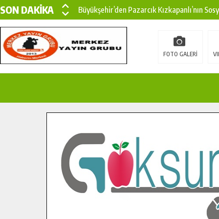
SON DAKİKA
Büyükşehir’den Pazarcık Kızkapanlı’nın Sos
Büyükşehir’den Pazarcık Kırsalına Modern Ul
Çin’den KSÜ’ye Uluslararası Başarı: Edinilen
FOTO GALERİ
VI
Büyükşehir, Türkoğlu Derebaşı Sokak’ta Sıca
Gençler Pusula Maraş Kampında Yeni Medya v
15 TEMMUZ’DA ŞEHİTLERİMİZ DUALARLA A
Büyükşehir, Göksun Kırsalında Ulaşım Konfor
İlçe Jandarma Komutanı Karakaya’dan Başkan
Bertiz’in Yeni Köprüsünde Sona Doğru.