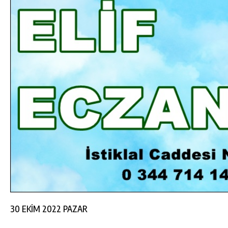
DA
GÖKSUN HAFIZLIK KIZ KUR’AN KURSU
ÖĞRENCILERINE DARENDE GEZISI.
GÜNLÜK HABER AKIŞI
30 EKİM 2022 PAZAR