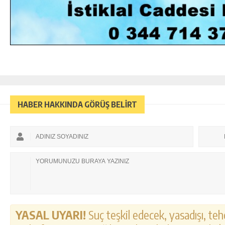
HABER HAKKINDA GÖRÜŞ BELİRT
YASAL UYARI!
Suç teşkil edecek, yasadışı, tehd