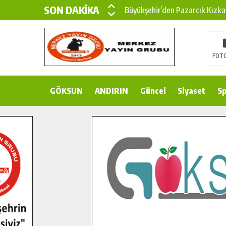
SON DAKİKA
Büyükşehir’den Pazarcık Kızka
Büyükşehir’den Pazarcık Kırsal
Çin’den KSÜ’ye Uluslararası Baş
FOTO
Büyükşehir, Türkoğlu Derebaşı 
GÖKSUN
ANDIRIN
Gençler Pusula Maraş Kampında
Güncel
Siyaset
Sp
15 TEMMUZ’DA ŞEHİTLERİMİZ
Büyükşehir, Göksun Kırsalında 
İlçe Jandarma Komutanı Karaka
Bertiz’in Yeni Köprüsünde Son