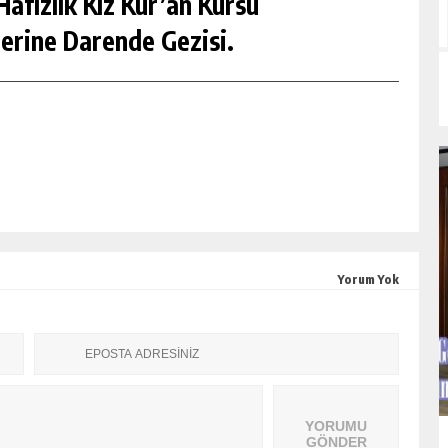
afızlık Kız Kur’an Kursu
erine Darende Gezisi.
Yorum Yok
YORUMU
GÖNDER