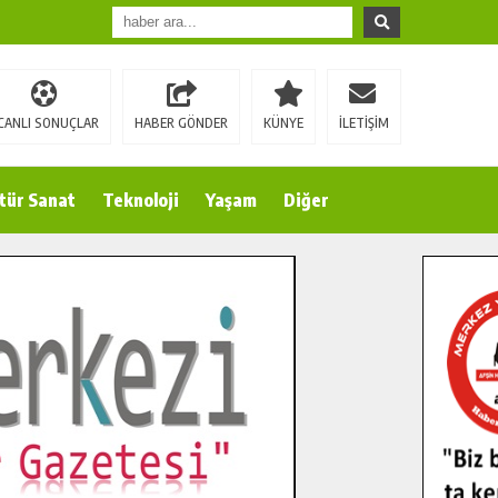
CANLI SONUÇLAR
HABER GÖNDER
KÜNYE
İLETİŞİM
tür Sanat
Teknoloji
Yaşam
Diğer