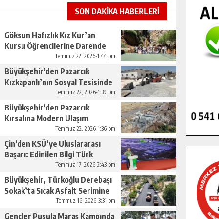
SON DAKİKA HABERLERİ
Göksun Hafızlık Kız Kur’an
Kursu Öğrencilerine Darende
Gezisi.
Temmuz 22, 2026-1:44 pm
Büyükşehir’den Pazarcık
Kızkapanlı’nın Sosyal Tesisinde
Çevre Düzenlemesi.
Temmuz 22, 2026-1:39 pm
Büyükşehir’den Pazarcık
Kırsalına Modern Ulaşım
Yatırımı.
Temmuz 22, 2026-1:36 pm
Çin’den KSÜ’ye Uluslararası
Başarı: Edinilen Bilgi Türk
Tarımına Katkı Sağlayacak.
Temmuz 17, 2026-2:43 pm
Büyükşehir, Türkoğlu Derebaşı
Sokak’ta Sıcak Asfalt Serimine
Başladı.
Temmuz 16, 2026-3:31 pm
Gençler Pusula Maraş Kampında