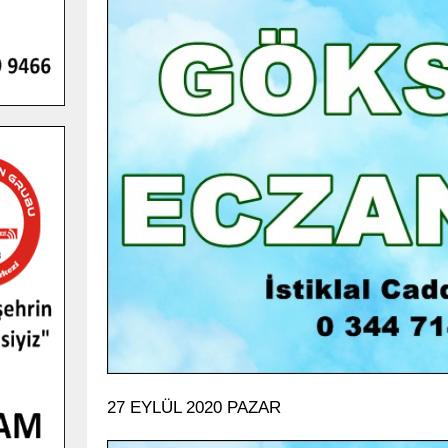
GENÇLER PUSULA MARAŞ KAMPI
YENI MEDYA VE FOTOĞRAFÇILIĞI
KEŞFETTI.
GÜNLÜK HABER AKIŞI
27 EYLÜL 2020 PAZAR