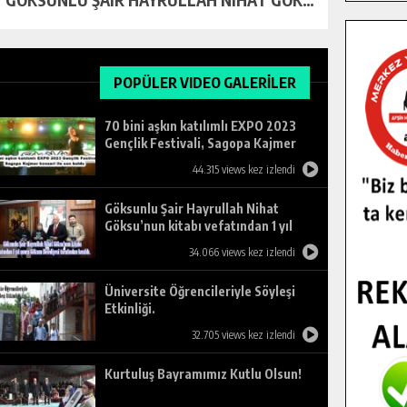
POPÜLER VIDEO GALERİLER
70 bini aşkın katılımlı EXPO 2023
Gençlik Festivali, Sagopa Kajmer
konseri ile son buldu.
44.315 views kez izlendi
Göksunlu Şair Hayrullah Nihat
Göksu’nun kitabı vefatından 1 yıl
sonra Göksun Belediyesi tarafından
34.066 views kez izlendi
basıldı.
Üniversite Öğrencileriyle Söyleşi
Etkinliği.
32.705 views kez izlendi
Kurtuluş Bayramımız Kutlu Olsun!