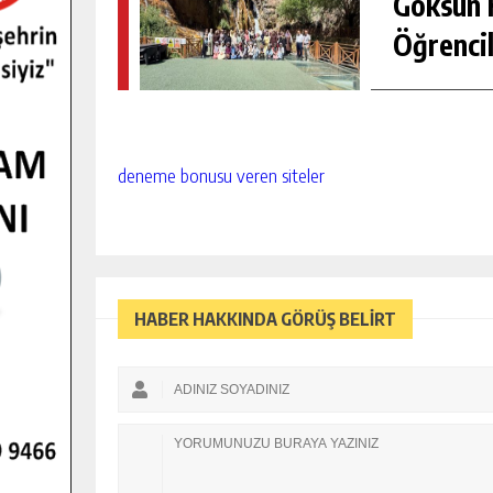
Göksun H
Öğrencil
deneme bonusu veren siteler
HABER HAKKINDA GÖRÜŞ BELİRT