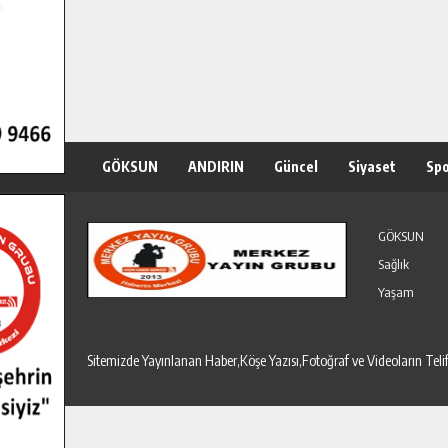
GÖKSUN
ANDIRIN
Güncel
Siyaset
Sp
Özel Haber
Seri İlanlar
GÖKSUN
Sağlık
Yaşam
Sitemizde Yayınlanan Haber,Köşe Yazısı,Fotoğraf ve Videoların T