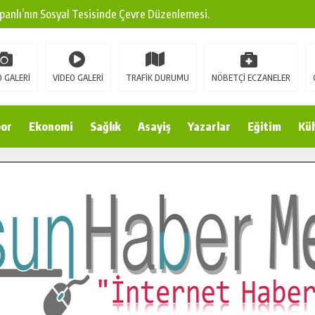
panlı’nın Sosyal Tesisinde Çevre Düzenlemesi.
ına Modern Ulaşım Yatırımı.
arı: Edinilen Bilgi Türk Tarımına Katkı Sağlayacak.
 GALERİ
VIDEO GALERİ
TRAFİK DURUMU
NÖBETÇİ ECZANELER
Sokak’ta Sıcak Asfalt Serimine Başladı.
 Yeni Medya ve Fotoğrafçılığı Keşfetti.
or
Ekonomi
Sağlık
Asayiş
Yazarlar
Eğitim
Kül
 DUALARLA ANILDI.
Ulaşım Konforunu Yükseltiyor.
ya’dan Başkan Cüce’ye Veda Ziyareti.
a Doğru.