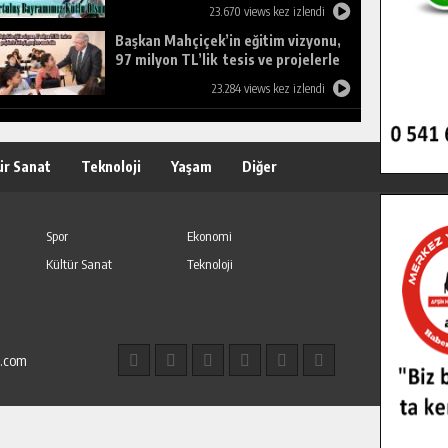
23.670 views kez izlendi
Başkan Mahçiçek’in eğitim vizyonu,
97 milyon TL’lik tesis ve projelerle
birleşti, gençlere umut oldu.
23.284 views kez izlendi
ür Sanat
Teknoloji
Yaşam
Diğer
Spor
Ekonomi
Kültür Sanat
Teknoloji
l.com