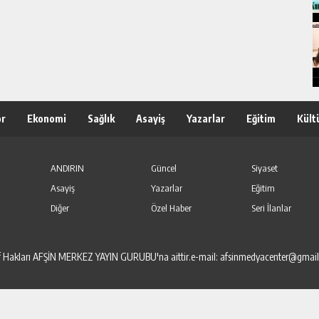
or
Ekonomi
Sağlık
Asayiş
Yazarlar
Eğitim
Kült
ANDIRIN
Güncel
Siyaset
Asayiş
Yazarlar
Eğitim
Diğer
Özel Haber
Seri İlanlar
elif Hakları AFŞİN MERKEZ YAYIN GURUBU'na aittir.e-mail: afsinmedyacenter@gmai