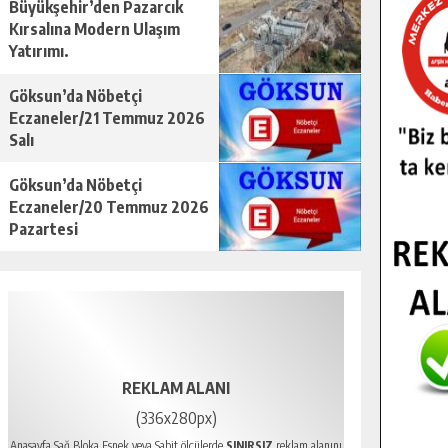
Büyükşehir’den Pazarcık
Kırsalına Modern Ulaşım
Yatırımı.
Göksun’da Nöbetçi
Eczaneler/21 Temmuz 2026
Salı
Göksun’da Nöbetçi
Eczaneler/20 Temmuz 2026
Pazartesi
REKLAM ALANI
(336x280px)
Anasayfa Sağ Bloka Esnek veya Sabit ölçülerde
SINIRSIZ
reklam alanını