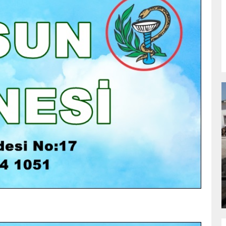
NDA
GÖKSUN HAFIZLIK KIZ KUR’AN KURSU
ÖĞRENCILERINE DARENDE GEZISI.
GÜNLÜK HABER AKIŞI