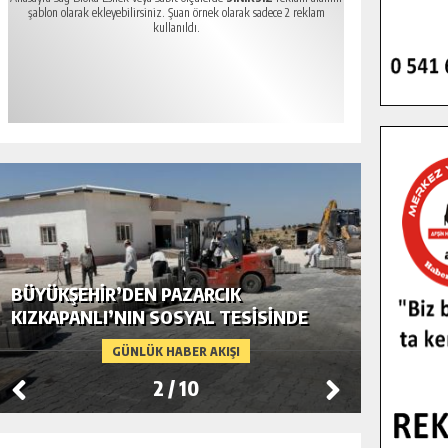
şablon olarak ekleyebilirsiniz. Şuan örnek olarak sadece 2 reklam
kullanıldı.
BÜYÜKŞEHIR’DEN PAZARCIK
BÜYÜKŞ
KIZKAPANLI’NIN SOSYAL TESISINDE
MODERN
ÇEVRE DÜZENLEMESI.
GÜNLÜK HABER AKIŞI
2
/
10