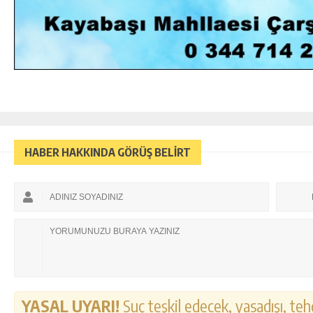
HABER HAKKINDA GÖRÜŞ BELİRT
YASAL UYARI!
Suç teşkil edecek, yasadışı, tehd