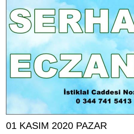
DA
GÖKSUN HAFIZLIK KIZ KUR’AN KURSU
ÖĞRENCILERINE DARENDE GEZISI.
GÜNLÜK HABER AKIŞI
01 KASIM 2020 PAZAR