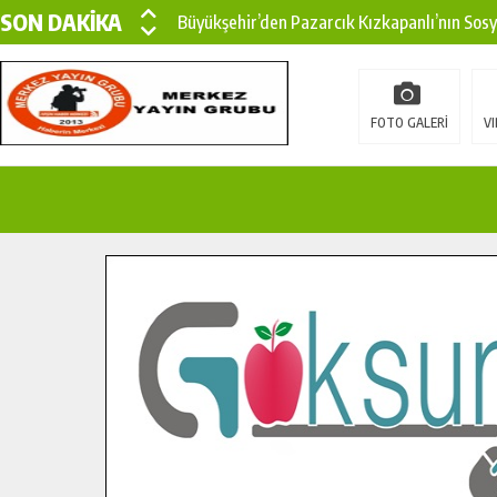
SON DAKİKA
Büyükşehir’den Pazarcık Kızkapanlı’nın Sos
Büyükşehir’den Pazarcık Kırsalına Modern Ul
Çin’den KSÜ’ye Uluslararası Başarı: Edinilen
FOTO GALERİ
VI
Büyükşehir, Türkoğlu Derebaşı Sokak’ta Sıca
Gençler Pusula Maraş Kampında Yeni Medya v
15 TEMMUZ’DA ŞEHİTLERİMİZ DUALARLA A
Büyükşehir, Göksun Kırsalında Ulaşım Konfor
İlçe Jandarma Komutanı Karakaya’dan Başkan
Bertiz’in Yeni Köprüsünde Sona Doğru.