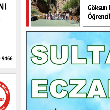
Göksun H
Öğrencil