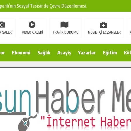
panlı’nın Sosyal Tesisinde Çevre Düzenlemesi.
ına Modern Ulaşım Yatırımı.
arı: Edinilen Bilgi Türk Tarımına Katkı Sağlayacak.
 GALERİ
VIDEO GALERİ
TRAFİK DURUMU
NÖBETÇİ ECZANELER
Sokak’ta Sıcak Asfalt Serimine Başladı.
 Yeni Medya ve Fotoğrafçılığı Keşfetti.
or
Ekonomi
Sağlık
Asayiş
Yazarlar
Eğitim
Kül
 DUALARLA ANILDI.
Ulaşım Konforunu Yükseltiyor.
ya’dan Başkan Cüce’ye Veda Ziyareti.
a Doğru.