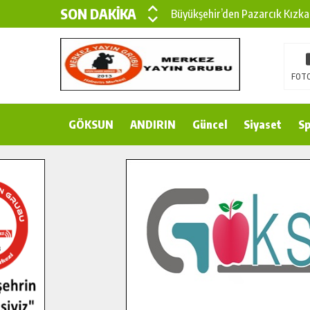
SON DAKİKA
Büyükşehir’den Pazarcık Kızka
Büyükşehir’den Pazarcık Kırsal
Çin’den KSÜ’ye Uluslararası Baş
FOTO
Büyükşehir, Türkoğlu Derebaşı 
GÖKSUN
ANDIRIN
Gençler Pusula Maraş Kampında
Güncel
Siyaset
Sp
15 TEMMUZ’DA ŞEHİTLERİMİZ
Büyükşehir, Göksun Kırsalında 
İlçe Jandarma Komutanı Karaka
Bertiz’in Yeni Köprüsünde Son