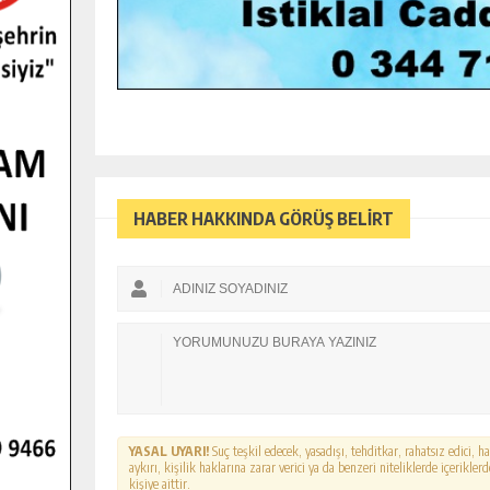
HABER HAKKINDA GÖRÜŞ BELİRT
YASAL UYARI!
Suç teşkil edecek, yasadışı, tehditkar, rahatsız edici, 
aykırı, kişilik haklarına zarar verici ya da benzeri niteliklerde içerikl
kişiye aittir.