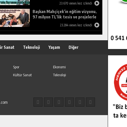
23.670 views kez izlendi
Başkan Mahçiçek’in eğitim vizyonu,
97 milyon TL’lik tesis ve projelerle
birleşti, gençlere umut oldu.
23.284 views kez izlendi
ür Sanat
Teknoloji
Yaşam
Diğer
Spor
Ekonomi
Kültür Sanat
Teknoloji
l.com