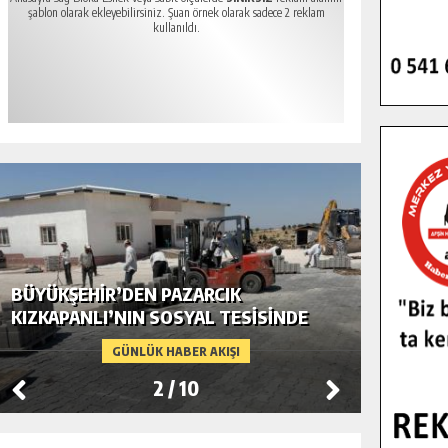
şablon olarak ekleyebilirsiniz. Şuan örnek olarak sadece 2 reklam
kullanıldı.
BÜYÜKŞEHIR’DEN PAZARCIK
BÜYÜKŞ
KIZKAPANLI’NIN SOSYAL TESISINDE
MODERN
ÇEVRE DÜZENLEMESI.
GÜNLÜK HABER AKIŞI
2
/
10