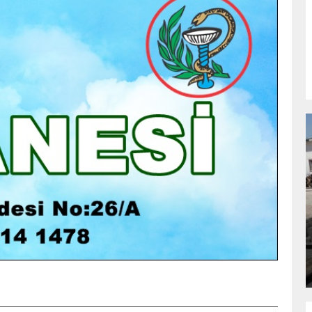
NDA
GÖKSUN HAFIZLIK KIZ KUR’AN KURSU
ÖĞRENCILERINE DARENDE GEZISI.
GÜNLÜK HABER AKIŞI