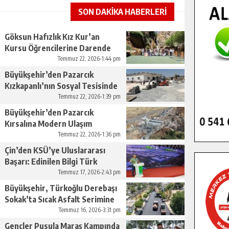
SON DAKİKA HABERLERİ
Göksun Hafızlık Kız Kur’an
Kursu Öğrencilerine Darende
Gezisi.
Temmuz 22, 2026-1:44 pm
Büyükşehir’den Pazarcık
Kızkapanlı’nın Sosyal Tesisinde
Çevre Düzenlemesi.
Temmuz 22, 2026-1:39 pm
Büyükşehir’den Pazarcık
Kırsalına Modern Ulaşım
Yatırımı.
Temmuz 22, 2026-1:36 pm
Çin’den KSÜ’ye Uluslararası
Başarı: Edinilen Bilgi Türk
Tarımına Katkı Sağlayacak.
Temmuz 17, 2026-2:43 pm
Büyükşehir, Türkoğlu Derebaşı
Sokak’ta Sıcak Asfalt Serimine
Başladı.
Temmuz 16, 2026-3:31 pm
Gençler Pusula Maraş Kampında