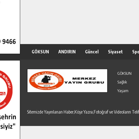
GÖKSUN
ANDIRIN
Güncel
Siyaset
Sp
Özel Haber
Seri İlanlar
GÖKSUN
Sağlık
Yaşam
Sitemizde Yayınlanan Haber,Köşe Yazısı,Fotoğraf ve Videoların T