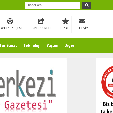
CANLI SONUÇLAR
HABER GÖNDER
KÜNYE
İLETİŞİM
tür Sanat
Teknoloji
Yaşam
Diğer