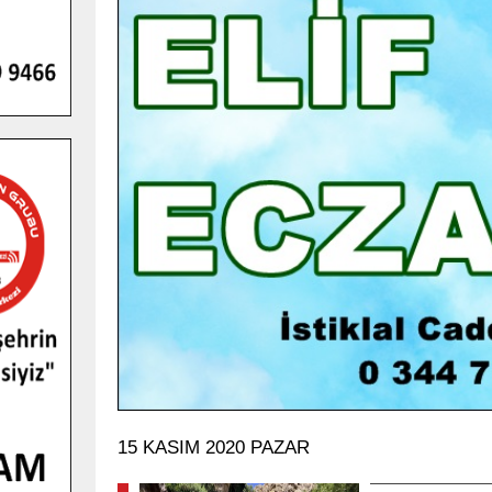
GENÇLER PUSULA MARAŞ KAMPI
YENI MEDYA VE FOTOĞRAFÇILIĞI
KEŞFETTI.
GÜNLÜK HABER AKIŞI
15 KASIM 2020 PAZAR