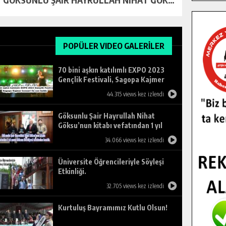
POPÜLER VIDEO GALERİLER
70 bini aşkın katılımlı EXPO 2023
Gençlik Festivali, Sagopa Kajmer
konseri ile son buldu.
44.315 views kez izlendi
Göksunlu Şair Hayrullah Nihat
Göksu’nun kitabı vefatından 1 yıl
sonra Göksun Belediyesi tarafından
34.066 views kez izlendi
basıldı.
Üniversite Öğrencileriyle Söyleşi
Etkinliği.
32.705 views kez izlendi
Kurtuluş Bayramımız Kutlu Olsun!