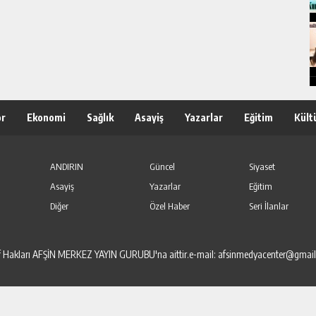
or
Ekonomi
Sağlık
Asayiş
Yazarlar
Eğitim
Kült
ANDIRIN
Güncel
Siyaset
Asayiş
Yazarlar
Eğitim
Diğer
Özel Haber
Seri İlanlar
elif Hakları AFŞİN MERKEZ YAYIN GURUBU'na aittir.e-mail: afsinmedyacenter@gmai