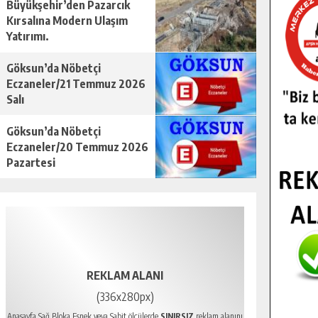
Büyükşehir’den Pazarcık
Kırsalına Modern Ulaşım
Yatırımı.
Göksun’da Nöbetçi
Eczaneler/21 Temmuz 2026
Salı
Göksun’da Nöbetçi
Eczaneler/20 Temmuz 2026
Pazartesi
REKLAM ALANI
(336x280px)
Anasayfa Sağ Bloka Esnek veya Sabit ölçülerde
SINIRSIZ
reklam alanını