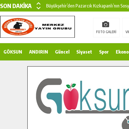
SON DAKİKA
Büyükşehir’den Pazarcık Kızkapanlı’nın Sos
Büyükşehir’den Pazarcık Kırsalına Modern Ul
Çin’den KSÜ’ye Uluslararası Başarı: Edinilen
FOTO GALERİ
VI
Büyükşehir, Türkoğlu Derebaşı Sokak’ta Sıca
GÖKSUN
ANDIRIN
Gençler Pusula Maraş Kampında Yeni Medya v
Güncel
Siyaset
Spor
Ekono
15 TEMMUZ’DA ŞEHİTLERİMİZ DUALARLA A
Büyükşehir, Göksun Kırsalında Ulaşım Konfor
İlçe Jandarma Komutanı Karakaya’dan Başkan
Bertiz’in Yeni Köprüsünde Sona Doğru.