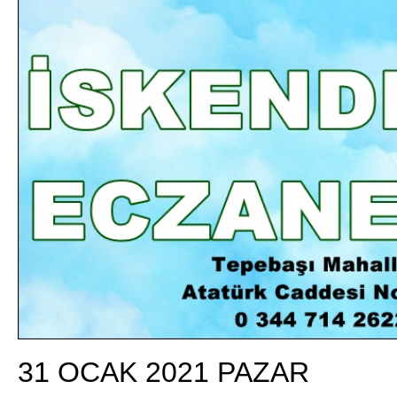
DA
GÖKSUN HAFIZLIK KIZ KUR’AN KURSU
ÖĞRENCILERINE DARENDE GEZISI.
GÜNLÜK HABER AKIŞI
31 OCAK 2021 PAZAR