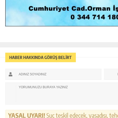
HABER HAKKINDA GÖRÜŞ BELİRT
YASAL UYARI!
Suç teşkil edecek, yasadışı, tehd