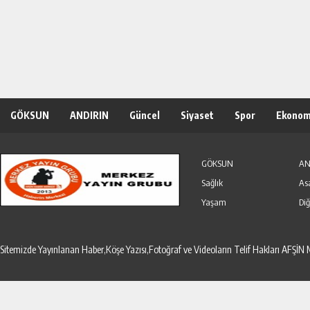
GÖKSUN
ANDIRIN
Güncel
Siyaset
Spor
Ekonom
Özel Haber
Seri İlanlar
GÖKSUN
AN
Sağlık
As
Yaşam
Diğ
Sitemizde Yayınlanan Haber,Köşe Yazısı,Fotoğraf ve Videoların Telif Hakları AF