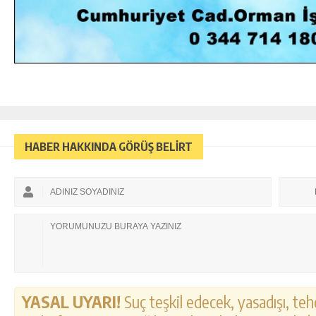
HABER HAKKINDA GÖRÜŞ BELİRT
YASAL UYARI!
Suç teşkil edecek, yasadışı, tehd