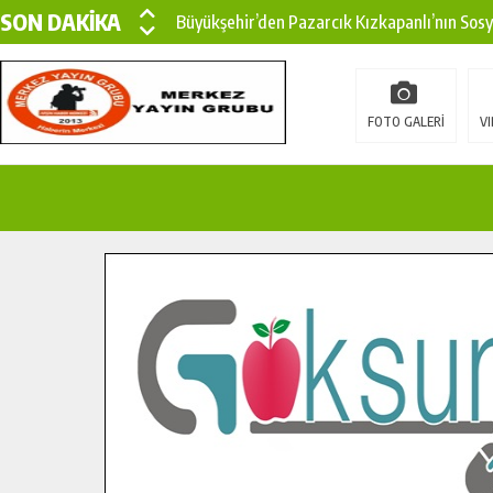
SON DAKİKA
Büyükşehir’den Pazarcık Kızkapanlı’nın Sos
Büyükşehir’den Pazarcık Kırsalına Modern Ul
Çin’den KSÜ’ye Uluslararası Başarı: Edinilen
FOTO GALERİ
VI
Büyükşehir, Türkoğlu Derebaşı Sokak’ta Sıca
Gençler Pusula Maraş Kampında Yeni Medya v
15 TEMMUZ’DA ŞEHİTLERİMİZ DUALARLA A
Büyükşehir, Göksun Kırsalında Ulaşım Konfor
İlçe Jandarma Komutanı Karakaya’dan Başkan
Bertiz’in Yeni Köprüsünde Sona Doğru.