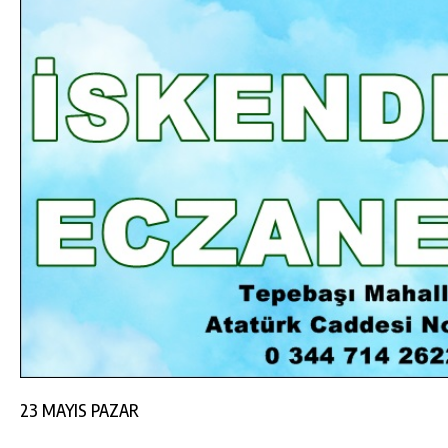
DA
GÖKSUN HAFIZLIK KIZ KUR’AN KURSU
ÖĞRENCILERINE DARENDE GEZISI.
GÜNLÜK HABER AKIŞI
23 MAYIS PAZAR