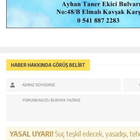
HABER HAKKINDA GÖRÜŞ BELİRT
YASAL UYARI!
Suç teşkil edecek, yasadışı, tehd