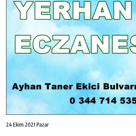
DA
GÖKSUN HAFIZLIK KIZ KUR’AN KURSU
ÖĞRENCILERINE DARENDE GEZISI.
GÜNLÜK HABER AKIŞI
24 Ekim 2021 Pazar