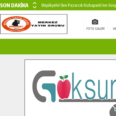
SON DAKİKA
Büyükşehir’den Pazarcık Kızkapanlı’nın Sos
Büyükşehir’den Pazarcık Kırsalına Modern Ul
Çin’den KSÜ’ye Uluslararası Başarı: Edinilen
FOTO GALERİ
VI
Büyükşehir, Türkoğlu Derebaşı Sokak’ta Sıca
Gençler Pusula Maraş Kampında Yeni Medya v
15 TEMMUZ’DA ŞEHİTLERİMİZ DUALARLA A
Büyükşehir, Göksun Kırsalında Ulaşım Konfor
İlçe Jandarma Komutanı Karakaya’dan Başkan
Bertiz’in Yeni Köprüsünde Sona Doğru.