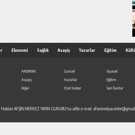
or
Ekonomi
Sağlık
Asayiş
Yazarlar
Eğitim
Kült
ANDIRIN
Güncel
Siyaset
Asayiş
Yazarlar
Eğitim
Diğer
Özel Haber
Seri İlanlar
elif Hakları AFŞİN MERKEZ YAYIN GURUBU'na aittir.e-mail: afsinmedyacenter@gmai