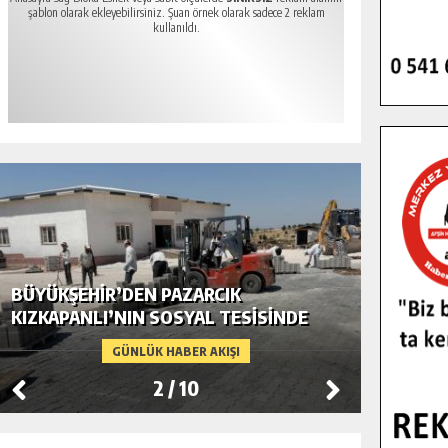
şablon olarak ekleyebilirsiniz. Şuan örnek olarak sadece 2 reklam
kullanıldı.
BÜYÜKŞEHIR’DEN PAZARCIK
BÜYÜKŞ
KIZKAPANLI’NIN SOSYAL TESISINDE
MODERN
ÇEVRE DÜZENLEMESI.
GÜNLÜK HABER AKIŞI
2
/
10