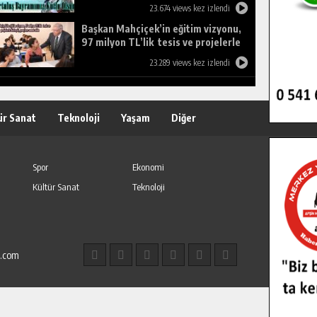
23.674 views kez izlendi
Başkan Mahçiçek’in eğitim vizyonu,
97 milyon TL’lik tesis ve projelerle
birleşti, gençlere umut oldu.
23.289 views kez izlendi
ür Sanat
Teknoloji
Yaşam
Diğer
Spor
Ekonomi
Kültür Sanat
Teknoloji
l.com