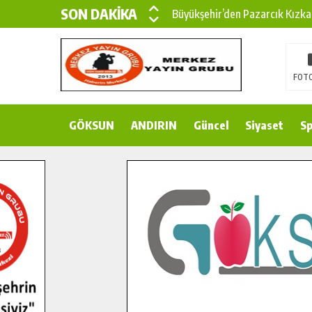
SON DAKİKA
Büyükşehir’den Pazarcık Kızka
Büyükşehir’den Pazarcık Kırsal
Çin’den KSÜ’ye Uluslararası Baş
FOTO
Büyükşehir, Türkoğlu Derebaşı 
GÖKSUN
ANDIRIN
Gençler Pusula Maraş Kampında
Güncel
Siyaset
Sp
15 TEMMUZ’DA ŞEHİTLERİMİZ
Büyükşehir, Göksun Kırsalında 
İlçe Jandarma Komutanı Karaka
Bertiz’in Yeni Köprüsünde Son