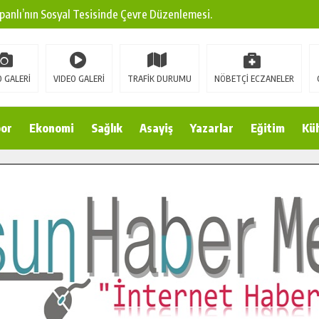
panlı’nın Sosyal Tesisinde Çevre Düzenlemesi.
ına Modern Ulaşım Yatırımı.
arı: Edinilen Bilgi Türk Tarımına Katkı Sağlayacak.
 GALERİ
VIDEO GALERİ
TRAFİK DURUMU
NÖBETÇİ ECZANELER
Sokak’ta Sıcak Asfalt Serimine Başladı.
 Yeni Medya ve Fotoğrafçılığı Keşfetti.
or
Ekonomi
Sağlık
Asayiş
Yazarlar
Eğitim
Kül
 DUALARLA ANILDI.
Ulaşım Konforunu Yükseltiyor.
ya’dan Başkan Cüce’ye Veda Ziyareti.
a Doğru.