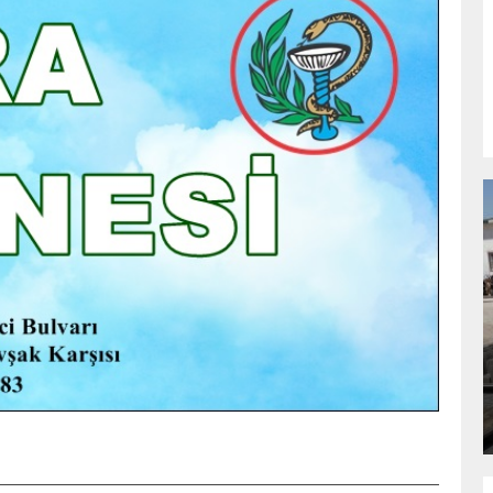
NDA
GÖKSUN HAFIZLIK KIZ KUR’AN KURSU
ÖĞRENCILERINE DARENDE GEZISI.
GÜNLÜK HABER AKIŞI