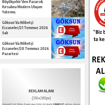
Büyükşehir’den Pazarcık
Kırsalına Modern Ulaşım
Yatırımı.
Göksun’da Nöbetçi
Eczaneler/21 Temmuz 2026
Salı
Göksun’da Nöbetçi
Eczaneler/20 Temmuz 2026
Pazartesi
REKLAM ALANI
(336x280px)
Anasayfa Sağ Bloka Esnek veya Sabit ölçülerde
SINIRSIZ
reklam alanını