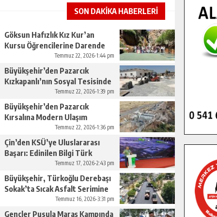
SON DAKİKA HABERLERİ
Göksun Hafızlık Kız Kur’an
Kursu Öğrencilerine Darende
Gezisi.
Temmuz 22, 2026-1:44 pm
Büyükşehir’den Pazarcık
Kızkapanlı’nın Sosyal Tesisinde
Çevre Düzenlemesi.
Temmuz 22, 2026-1:39 pm
Büyükşehir’den Pazarcık
Kırsalına Modern Ulaşım
Yatırımı.
Temmuz 22, 2026-1:36 pm
Çin’den KSÜ’ye Uluslararası
Başarı: Edinilen Bilgi Türk
Tarımına Katkı Sağlayacak.
Temmuz 17, 2026-2:43 pm
Büyükşehir, Türkoğlu Derebaşı
Sokak’ta Sıcak Asfalt Serimine
Başladı.
Temmuz 16, 2026-3:31 pm
Gençler Pusula Maraş Kampında