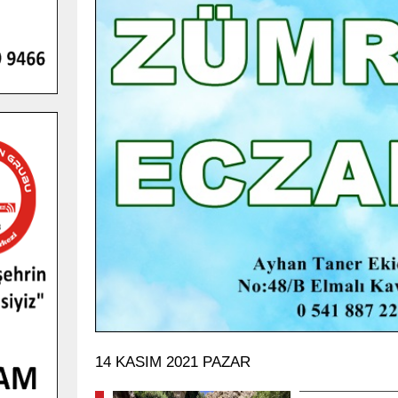
GENÇLER PUSULA MARAŞ KAMPI
YENI MEDYA VE FOTOĞRAFÇILIĞI
KEŞFETTI.
GÜNLÜK HABER AKIŞI
14 KASIM 2021 PAZAR