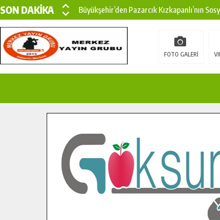
SON DAKİKA
Büyükşehir’den Pazarcık Kızkapanlı’nın Sos
Büyükşehir’den Pazarcık Kırsalına Modern Ul
Çin’den KSÜ’ye Uluslararası Başarı: Edinilen
FOTO GALERİ
VI
Büyükşehir, Türkoğlu Derebaşı Sokak’ta Sıca
Gençler Pusula Maraş Kampında Yeni Medya v
15 TEMMUZ’DA ŞEHİTLERİMİZ DUALARLA A
Büyükşehir, Göksun Kırsalında Ulaşım Konfor
İlçe Jandarma Komutanı Karakaya’dan Başkan
Bertiz’in Yeni Köprüsünde Sona Doğru.