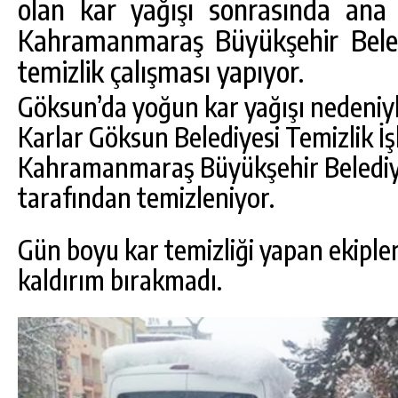
olan kar yağışı sonrasında ana 
Kahramanmaraş Büyükşehir Belediy
temizlik çalışması yapıyor.
Göksun’da yoğun kar yağışı nedeniyl
Karlar Göksun Belediyesi Temizlik İşl
Kahramanmaraş Büyükşehir Belediyes
tarafından temizleniyor.
Gün boyu kar temizliği yapan ekipler
DA
GÖKSUN HAFIZLIK KIZ KUR’AN KURSU
kaldırım bırakmadı.
ÖĞRENCILERINE DARENDE GEZISI.
GÜNLÜK HABER AKIŞI